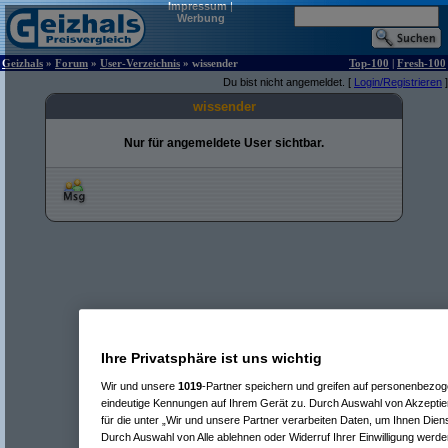
Impressum
|
Werbung
Geizhals
»
Forum
»
User-Verzeichnis
» wissender
Top-100
|
Fresh-100
Du bist nicht angemeldet. [
Login/Registrieren
]
wissender
Nur für angemeldete User sichtbar.
Ihre Privatsphäre ist uns wichtig
Wir und unsere
1019
-Partner speichern und greifen auf personenbezo
eindeutige Kennungen auf Ihrem Gerät zu. Durch Auswahl von Akzeptier
für die unter „Wir und unsere Partner verarbeiten Daten, um Ihnen Dien
Durch Auswahl von Alle ablehnen oder Widerruf Ihrer Einwilligung werde