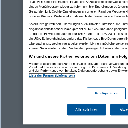
deaktiviert sind, sind manche Inhalte und Anzeigen möglicherweise nicht
dieses Menü jederzeit wieder aufrufen, um Ihre Einstellungen zu ändern 
Sie auf den Link Cookie-Einstellungen am unteren Rand der Webseite kli
unseres Website. Weitere Informationen finden Sie in unserer Datensch
Sofern Ihre getroffenen Einstellungen auch Anbieter umfassen, die Daten
Angemessenheitsbeschlusses gem Art 45 DSGVO und ohne geeignete G
so gilt Ihre Einwilligung auch hierfür (Art 49 Abs 1 lit a DSGVO). Dies gi
die USA. Es besteht insbesondere das Risiko, dass Ihre Daten durch B
Überwachungszwecken verarbeitet werden können, möglicherweise auc
können Sie abstellen, in dem Sie bei dem jeweiligen Anbieter in der Liste
Wir und unsere Partner verarbeiten Daten, um Folg
Endgeräteeigenschaften zur Identifikation aktiv abfragen. Verwendung 
Zugriff auf Informationen auf einem Endgerät. Personalisierte Werbung
und der Performance von Inhalten, Zielgruppenforschung sowie Entwic
Liste der Partner (Lieferanten)
Konfigurieren
Alle ablehnen
Akze