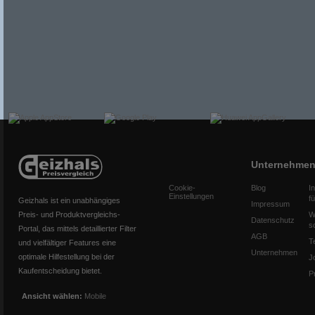
Unternehme
Cookie-
Blog
I
Einstellungen
f
Geizhals ist ein unabhängiges
Impressum
Preis- und Produktvergleichs-
W
Datenschutz
s
Portal, das mittels detaillierter Filter
AGB
T
und vielfältiger Features eine
Unternehmen
optimale Hilfestellung bei der
J
Kaufentscheidung bietet.
P
Ansicht wählen:
Mobile