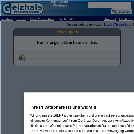
Impressum
|
Werbung
Geizhals
»
Forum
»
User-Verzeichnis
» Psychopath
Top-100
|
Fresh-100
Du bist nicht angemeldet. [
Login/Registrieren
]
Psychopath
Nur für angemeldete User sichtbar.
Ihre Privatsphäre ist uns wichtig
Wir und unsere
1019
-Partner speichern und greifen auf personenbezo
eindeutige Kennungen auf Ihrem Gerät zu. Durch Auswahl von Akzeptier
für die unter „Wir und unsere Partner verarbeiten Daten, um Ihnen Dien
Durch Auswahl von Alle ablehnen oder Widerruf Ihrer Einwilligung werde