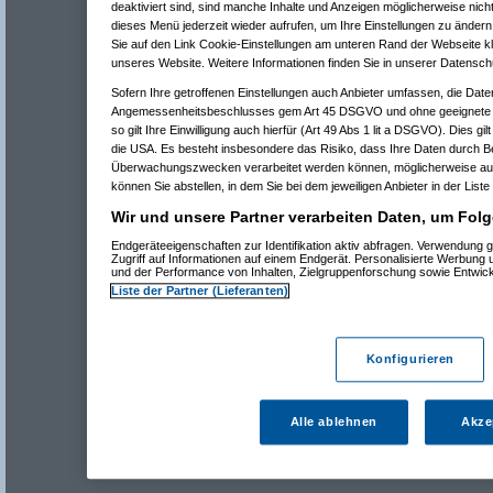
deaktiviert sind, sind manche Inhalte und Anzeigen möglicherweise nicht
dieses Menü jederzeit wieder aufrufen, um Ihre Einstellungen zu ändern 
Sie auf den Link Cookie-Einstellungen am unteren Rand der Webseite kli
unseres Website. Weitere Informationen finden Sie in unserer Datensch
Sofern Ihre getroffenen Einstellungen auch Anbieter umfassen, die Daten
Angemessenheitsbeschlusses gem Art 45 DSGVO und ohne geeignete G
so gilt Ihre Einwilligung auch hierfür (Art 49 Abs 1 lit a DSGVO). Dies gi
die USA. Es besteht insbesondere das Risiko, dass Ihre Daten durch B
Überwachungszwecken verarbeitet werden können, möglicherweise auc
können Sie abstellen, in dem Sie bei dem jeweiligen Anbieter in der Liste
Wir und unsere Partner verarbeiten Daten, um Folg
Endgeräteeigenschaften zur Identifikation aktiv abfragen. Verwendung 
Zugriff auf Informationen auf einem Endgerät. Personalisierte Werbung
und der Performance von Inhalten, Zielgruppenforschung sowie Entwic
Liste der Partner (Lieferanten)
Konfigurieren
Alle ablehnen
Akze