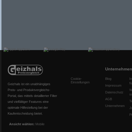
Unternehme
Cookie-
Blog
I
Einstellungen
f
Geizhals ist ein unabhängiges
Impressum
Preis- und Produktvergleichs-
W
Datenschutz
s
Portal, das mittels detaillierter Filter
AGB
T
und vielfältiger Features eine
Unternehmen
optimale Hilfestellung bei der
J
Kaufentscheidung bietet.
P
Ansicht wählen:
Mobile