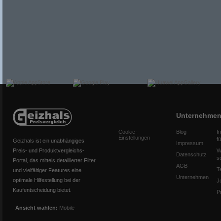
Unternehme
Cookie-
Blog
I
Einstellungen
f
Geizhals ist ein unabhängiges
Impressum
Preis- und Produktvergleichs-
W
Datenschutz
s
Portal, das mittels detaillierter Filter
AGB
T
und vielfältiger Features eine
Unternehmen
optimale Hilfestellung bei der
J
Kaufentscheidung bietet.
P
Ansicht wählen:
Mobile