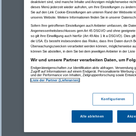
deaktiviert sind, sind manche Inhalte und Anzeigen möglicherweise nicht
dieses Menü jederzeit wieder aufrufen, um Ihre Einstellungen zu ändern 
Sie auf den Link Cookie-Einstellungen am unteren Rand der Webseite kli
unseres Website. Weitere Informationen finden Sie in unserer Datensch
Sofern Ihre getroffenen Einstellungen auch Anbieter umfassen, die Daten
Angemessenheitsbeschlusses gem Art 45 DSGVO und ohne geeignete G
so gilt Ihre Einwilligung auch hierfür (Art 49 Abs 1 lit a DSGVO). Dies gi
die USA. Es besteht insbesondere das Risiko, dass Ihre Daten durch B
Überwachungszwecken verarbeitet werden können, möglicherweise auc
können Sie abstellen, in dem Sie bei dem jeweiligen Anbieter in der Liste
Wir und unsere Partner verarbeiten Daten, um Folg
Endgeräteeigenschaften zur Identifikation aktiv abfragen. Verwendung 
Zugriff auf Informationen auf einem Endgerät. Personalisierte Werbung
und der Performance von Inhalten, Zielgruppenforschung sowie Entwic
Liste der Partner (Lieferanten)
Konfigurieren
Alle ablehnen
Akze