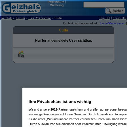
Impressum
|
Werbung
Geizhals
»
Forum
»
User-Verzeichnis
» Cuda
Top-100
|
Fresh-100
Du bist nicht angemeldet. [
Login/Registrieren
]
Cuda
Nur für angemeldete User sichtbar.
Ihre Privatsphäre ist uns wichtig
Wir und unsere
1019
-Partner speichern und greifen auf personenbezo
eindeutige Kennungen auf Ihrem Gerät zu. Durch Auswahl von Akzeptier
für die unter „Wir und unsere Partner verarbeiten Daten, um Ihnen Dien
Durch Auswahl von Alle ablehnen oder Widerruf Ihrer Einwilligung werde