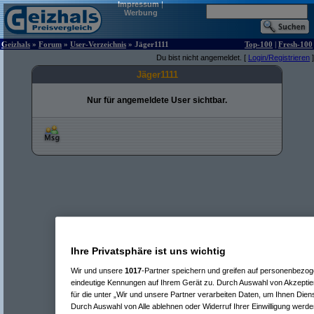
Impressum
|
Werbung
Geizhals
»
Forum
»
User-Verzeichnis
» Jäger1111
Top-100
|
Fresh-100
Du bist nicht angemeldet. [
Login/Registrieren
]
Jäger1111
Nur für angemeldete User sichtbar.
Ihre Privatsphäre ist uns wichtig
Wir und unsere
1017
-Partner speichern und greifen auf personenbezo
eindeutige Kennungen auf Ihrem Gerät zu. Durch Auswahl von Akzeptier
für die unter „Wir und unsere Partner verarbeiten Daten, um Ihnen Dien
Durch Auswahl von Alle ablehnen oder Widerruf Ihrer Einwilligung werde