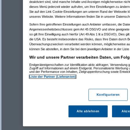
deaktiviert sind, sind manche Inhalte und Anzeigen möglicherweise nicht
dieses Menü jederzeit wieder aufrufen, um Ihre Einstellungen zu ändern 
Sie auf den Link Cookie-Einstellungen am unteren Rand der Webseite kli
unseres Website. Weitere Informationen finden Sie in unserer Datensch
Sofern Ihre getroffenen Einstellungen auch Anbieter umfassen, die Daten
Angemessenheitsbeschlusses gem Art 45 DSGVO und ohne geeignete G
so gilt Ihre Einwilligung auch hierfür (Art 49 Abs 1 lit a DSGVO). Dies gi
die USA. Es besteht insbesondere das Risiko, dass Ihre Daten durch B
Überwachungszwecken verarbeitet werden können, möglicherweise auc
können Sie abstellen, in dem Sie bei dem jeweiligen Anbieter in der Liste
Wir und unsere Partner verarbeiten Daten, um Folg
Endgeräteeigenschaften zur Identifikation aktiv abfragen. Verwendung 
Zugriff auf Informationen auf einem Endgerät. Personalisierte Werbung
und der Performance von Inhalten, Zielgruppenforschung sowie Entwic
Liste der Partner (Lieferanten)
Konfigurieren
Alle ablehnen
Akze