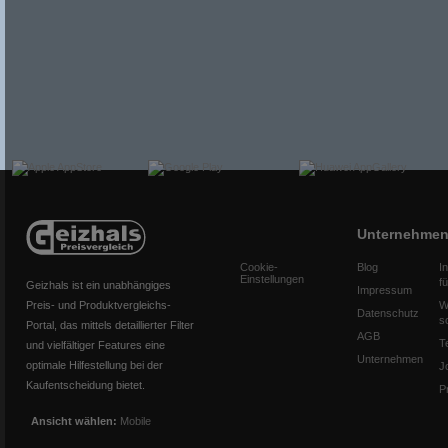
Unternehme
Cookie-
Blog
I
Einstellungen
f
Geizhals ist ein unabhängiges
Impressum
Preis- und Produktvergleichs-
W
Datenschutz
s
Portal, das mittels detaillierter Filter
AGB
T
und vielfältiger Features eine
Unternehmen
optimale Hilfestellung bei der
J
Kaufentscheidung bietet.
P
Ansicht wählen:
Mobile