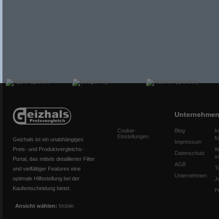
Unternehme
Cookie-
Blog
I
Einstellungen
f
Geizhals ist ein unabhängiges
Impressum
Preis- und Produktvergleichs-
W
Datenschutz
s
Portal, das mittels detaillierter Filter
AGB
T
und vielfältiger Features eine
Unternehmen
optimale Hilfestellung bei der
J
Kaufentscheidung bietet.
P
Ansicht wählen:
Mobile