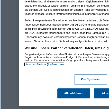
deaktiviert sind, sind manche Inhalte und Anzeigen möglicherweise nicht
dieses Menü jederzeit wieder aufrufen, um Ihre Einstellungen zu ändern 
Sie auf den Link Cookie-Einstellungen am unteren Rand der Webseite kli
unseres Website. Weitere Informationen finden Sie in unserer Datensch
Sofern Ihre getroffenen Einstellungen auch Anbieter umfassen, die Daten
Angemessenheitsbeschlusses gem Art 45 DSGVO und ohne geeignete G
so gilt Ihre Einwilligung auch hierfür (Art 49 Abs 1 lit a DSGVO). Dies gi
die USA. Es besteht insbesondere das Risiko, dass Ihre Daten durch B
Überwachungszwecken verarbeitet werden können, möglicherweise auc
können Sie abstellen, in dem Sie bei dem jeweiligen Anbieter in der Liste
Wir und unsere Partner verarbeiten Daten, um Folg
Endgeräteeigenschaften zur Identifikation aktiv abfragen. Verwendung 
Zugriff auf Informationen auf einem Endgerät. Personalisierte Werbung
und der Performance von Inhalten, Zielgruppenforschung sowie Entwic
Liste der Partner (Lieferanten)
Konfigurieren
Alle ablehnen
Akze