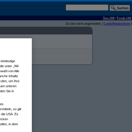
Top-100
|
Fresh-100
Du bist nicht angemeldet. [
Login/Registrieren
]
eindeutige
ie unter „Wir
wahl von Alle
anche Inhalte
rufen, um Ihre
n am unteren
den Sie in
nes
tteln, so gilt
n die USA. Es
wecken
ellen, in dem