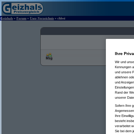
Geizhals
»
Forum
»
User-Verzeichnis
» chlesi
Ihre Priv
Wir und uns
Kennungen au
und unsere P
ablehnen oder
und Anzeigen
Einstellungen
Rand der Webs
unserer Date
Sofern Ihre g
Angemessenhe
Ihre Einwilli
besteht insb
verarbeitet 
Sie bei dem j