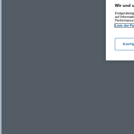
Wir und u
Endgeräteeig
auf Informat
Performance 
Liste der Pa
Konfi