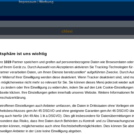
Impressum
|
Werbung
chlesi
Nur für angemeldete User sichtbar.
atsphäre ist uns wichtig
ere
1019
-Partner speichern und greifen auf personenbezogene Daten wie Browserdaten oder 
f Ihrem Gerät zu. Durch Auswahl von Akzeptieren aktivieren Sie Tracking-Technologien für d
artner verarbeiten Daten, um Ihnen Dienste bereitzustellen“ aufgeführten Zwecke. Durch Aus
 Widerruf Ihrer Einwilligung werden diese deaktiviert. Wenn Tracker deaktiviert sind, sind m
 möglicherweise nicht mehr so relevant für Sie. Sie können dieses Menü jederzeit wieder auf
 zu ändern oder Ihre Einwilligung zu widerrufen, indem Sie auf den Link Cookie-Einstellunge
eite klicken. Ihre Einstellungen gelten innerhalb unseres Website. Weitere Informationen fin
nschutzerklärung.
etroffenen Einstellungen auch Anbieter umfassen, die Daten in Drittstaaten ohne Vorliegen ei
itsbeschlusses gem Art 45 DSGVO und ohne geeignete Garantien gem Art 46 DSGVO übermi
gung auch hierfür (Art 49 Abs 1 lit a DSGVO). Dies gilt insbesondere für Datenübermittlungen i
esondere das Risiko, dass Ihre Daten durch Behörden zu Kontroll- und zu Überwachungsz
werden können, möglicherweise auch ohne Rechtsbehelfsmöglichkeiten. Dies können Sie abst
eweiligen Anbieter in der Liste keine Einwilligung abgeben.