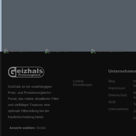
Unternehme
Cookie-
Blog
I
Einstellungen
f
Geizhals ist ein unabhängiges
Impressum
Preis- und Produktvergleichs-
W
Datenschutz
s
Portal, das mittels detaillierter Filter
AGB
T
und vielfältiger Features eine
Unternehmen
optimale Hilfestellung bei der
J
Kaufentscheidung bietet.
P
Ansicht wählen:
Mobile