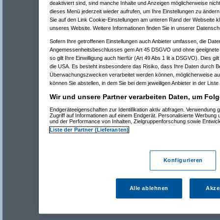
deaktiviert sind, sind manche Inhalte und Anzeigen möglicherweise nicht
dieses Menü jederzeit wieder aufrufen, um Ihre Einstellungen zu ändern 
Sie auf den Link Cookie-Einstellungen am unteren Rand der Webseite kli
unseres Website. Weitere Informationen finden Sie in unserer Datensch
Sofern Ihre getroffenen Einstellungen auch Anbieter umfassen, die Daten
Angemessenheitsbeschlusses gem Art 45 DSGVO und ohne geeignete G
so gilt Ihre Einwilligung auch hierfür (Art 49 Abs 1 lit a DSGVO). Dies gi
die USA. Es besteht insbesondere das Risiko, dass Ihre Daten durch B
Überwachungszwecken verarbeitet werden können, möglicherweise auc
können Sie abstellen, in dem Sie bei dem jeweiligen Anbieter in der Liste
Wir und unsere Partner verarbeiten Daten, um Folg
Endgeräteeigenschaften zur Identifikation aktiv abfragen. Verwendung 
Zugriff auf Informationen auf einem Endgerät. Personalisierte Werbung
und der Performance von Inhalten, Zielgruppenforschung sowie Entwic
Liste der Partner (Lieferanten)
Konfigurieren
Alle ablehnen
Akze