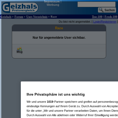
Impressum
|
Werbung
Geizhals
»
Forum
»
User-Verzeichnis
» Raze
Top-100
|
Fresh-100
Du bist nicht angemeldet. [
Login/Registrieren
]
Raze
Nur für angemeldete User sichtbar.
Ihre Privatsphäre ist uns wichtig
Wir und unsere
1019
-Partner speichern und greifen auf personenbezo
eindeutige Kennungen auf Ihrem Gerät zu. Durch Auswahl von Akzeptier
für die unter „Wir und unsere Partner verarbeiten Daten, um Ihnen Dien
Durch Auswahl von Alle ablehnen oder Widerruf Ihrer Einwilligung werde