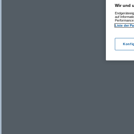
Wir und u
Endgeräteeig
auf Informat
Performance 
Liste der Pa
Konfi