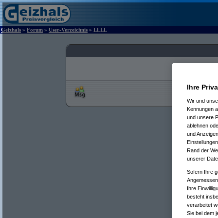
Geizhals
»
Forum
»
User-Verzeichnis
» LLLL
Ihre Priv
Wir und uns
Kennungen au
und unsere P
ablehnen oder
und Anzeigen
Einstellungen
Rand der Webs
unserer Date
Sofern Ihre g
Angemessenhe
Ihre Einwilli
besteht insb
verarbeitet 
Sie bei dem j