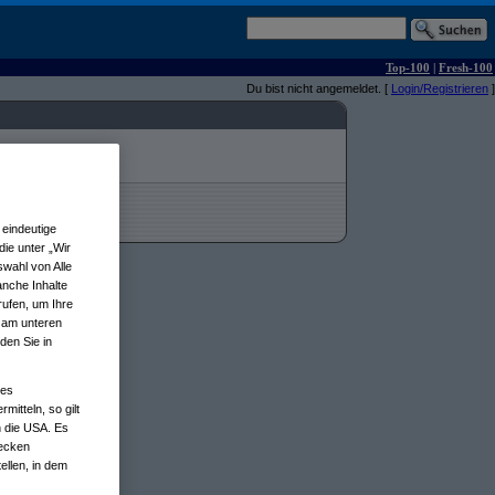
Top-100
|
Fresh-100
Du bist nicht angemeldet. [
Login/Registrieren
]
eindeutige
ie unter „Wir
wahl von Alle
anche Inhalte
rufen, um Ihre
n am unteren
den Sie in
nes
tteln, so gilt
n die USA. Es
wecken
ellen, in dem