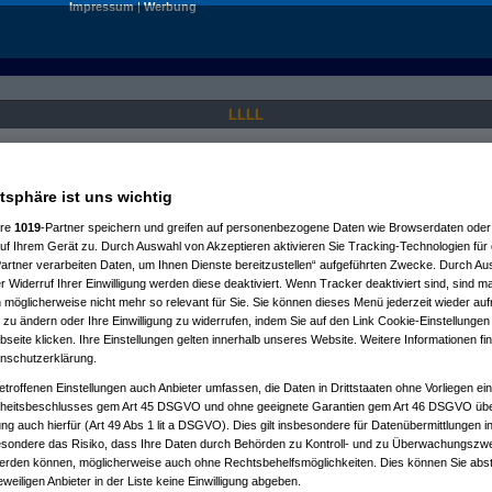
Impressum
|
Werbung
LLLL
Nur für angemeldete User sichtbar.
atsphäre ist uns wichtig
ere
1019
-Partner speichern und greifen auf personenbezogene Daten wie Browserdaten oder 
f Ihrem Gerät zu. Durch Auswahl von Akzeptieren aktivieren Sie Tracking-Technologien für d
artner verarbeiten Daten, um Ihnen Dienste bereitzustellen“ aufgeführten Zwecke. Durch Aus
 Widerruf Ihrer Einwilligung werden diese deaktiviert. Wenn Tracker deaktiviert sind, sind m
 möglicherweise nicht mehr so relevant für Sie. Sie können dieses Menü jederzeit wieder auf
 zu ändern oder Ihre Einwilligung zu widerrufen, indem Sie auf den Link Cookie-Einstellunge
eite klicken. Ihre Einstellungen gelten innerhalb unseres Website. Weitere Informationen fin
nschutzerklärung.
etroffenen Einstellungen auch Anbieter umfassen, die Daten in Drittstaaten ohne Vorliegen ei
itsbeschlusses gem Art 45 DSGVO und ohne geeignete Garantien gem Art 46 DSGVO übermi
gung auch hierfür (Art 49 Abs 1 lit a DSGVO). Dies gilt insbesondere für Datenübermittlungen i
esondere das Risiko, dass Ihre Daten durch Behörden zu Kontroll- und zu Überwachungsz
werden können, möglicherweise auch ohne Rechtsbehelfsmöglichkeiten. Dies können Sie abst
eweiligen Anbieter in der Liste keine Einwilligung abgeben.