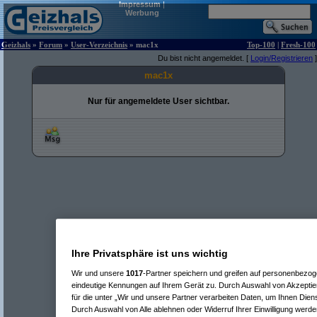
Impressum
|
Werbung
Geizhals
»
Forum
»
User-Verzeichnis
» mac1x
Top-100
|
Fresh-100
Du bist nicht angemeldet. [
Login/Registrieren
]
mac1x
Nur für angemeldete User sichtbar.
Ihre Privatsphäre ist uns wichtig
Wir und unsere
1017
-Partner speichern und greifen auf personenbezo
eindeutige Kennungen auf Ihrem Gerät zu. Durch Auswahl von Akzeptier
für die unter „Wir und unsere Partner verarbeiten Daten, um Ihnen Dien
Durch Auswahl von Alle ablehnen oder Widerruf Ihrer Einwilligung werde