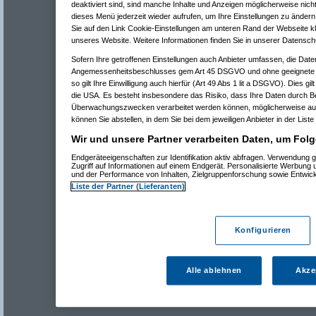
deaktiviert sind, sind manche Inhalte und Anzeigen möglicherweise nicht
dieses Menü jederzeit wieder aufrufen, um Ihre Einstellungen zu ändern 
Sie auf den Link Cookie-Einstellungen am unteren Rand der Webseite kli
unseres Website. Weitere Informationen finden Sie in unserer Datensch
Sofern Ihre getroffenen Einstellungen auch Anbieter umfassen, die Daten
Angemessenheitsbeschlusses gem Art 45 DSGVO und ohne geeignete G
so gilt Ihre Einwilligung auch hierfür (Art 49 Abs 1 lit a DSGVO). Dies gi
die USA. Es besteht insbesondere das Risiko, dass Ihre Daten durch B
Überwachungszwecken verarbeitet werden können, möglicherweise auc
können Sie abstellen, in dem Sie bei dem jeweiligen Anbieter in der Liste
Wir und unsere Partner verarbeiten Daten, um Folg
Endgeräteeigenschaften zur Identifikation aktiv abfragen. Verwendung 
Zugriff auf Informationen auf einem Endgerät. Personalisierte Werbung
und der Performance von Inhalten, Zielgruppenforschung sowie Entwic
Liste der Partner (Lieferanten)
Konfigurieren
Alle ablehnen
Akze