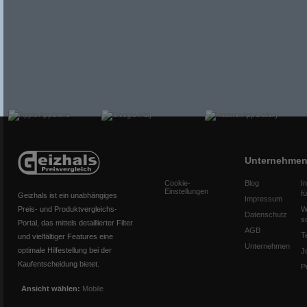
Unternehme
Cookie-
Blog
I
Einstellungen
f
Geizhals ist ein unabhängiges
Impressum
Preis- und Produktvergleichs-
W
Datenschutz
s
Portal, das mittels detaillierter Filter
AGB
T
und vielfältiger Features eine
Unternehmen
optimale Hilfestellung bei der
J
Kaufentscheidung bietet.
P
Ansicht wählen:
Mobile