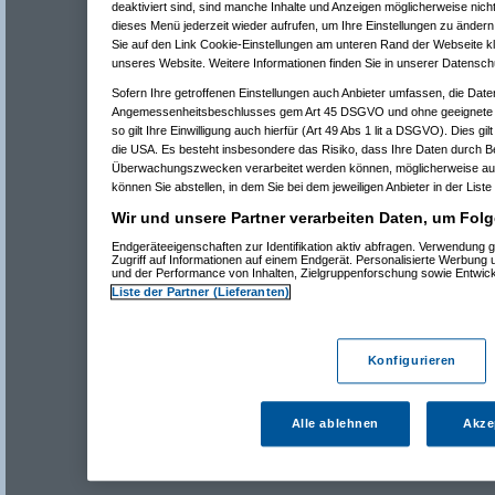
deaktiviert sind, sind manche Inhalte und Anzeigen möglicherweise nicht
dieses Menü jederzeit wieder aufrufen, um Ihre Einstellungen zu ändern 
Sie auf den Link Cookie-Einstellungen am unteren Rand der Webseite kli
unseres Website. Weitere Informationen finden Sie in unserer Datensch
Sofern Ihre getroffenen Einstellungen auch Anbieter umfassen, die Daten
Angemessenheitsbeschlusses gem Art 45 DSGVO und ohne geeignete G
so gilt Ihre Einwilligung auch hierfür (Art 49 Abs 1 lit a DSGVO). Dies gi
die USA. Es besteht insbesondere das Risiko, dass Ihre Daten durch B
Überwachungszwecken verarbeitet werden können, möglicherweise auc
können Sie abstellen, in dem Sie bei dem jeweiligen Anbieter in der Liste
Wir und unsere Partner verarbeiten Daten, um Folg
Endgeräteeigenschaften zur Identifikation aktiv abfragen. Verwendung 
Zugriff auf Informationen auf einem Endgerät. Personalisierte Werbung
und der Performance von Inhalten, Zielgruppenforschung sowie Entwic
Liste der Partner (Lieferanten)
Konfigurieren
Alle ablehnen
Akze