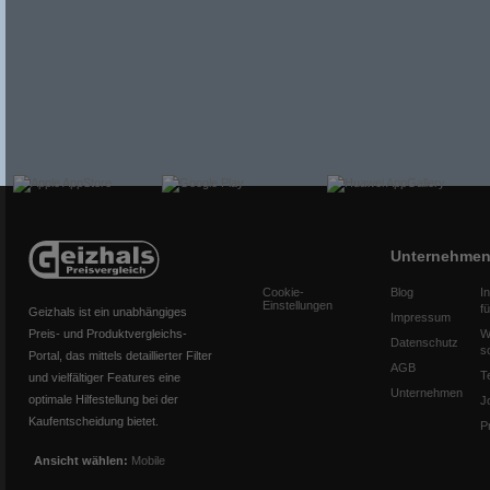
Unternehme
Cookie-
Blog
I
Einstellungen
f
Geizhals ist ein unabhängiges
Impressum
Preis- und Produktvergleichs-
W
Datenschutz
s
Portal, das mittels detaillierter Filter
AGB
T
und vielfältiger Features eine
Unternehmen
optimale Hilfestellung bei der
J
Kaufentscheidung bietet.
P
Ansicht wählen:
Mobile