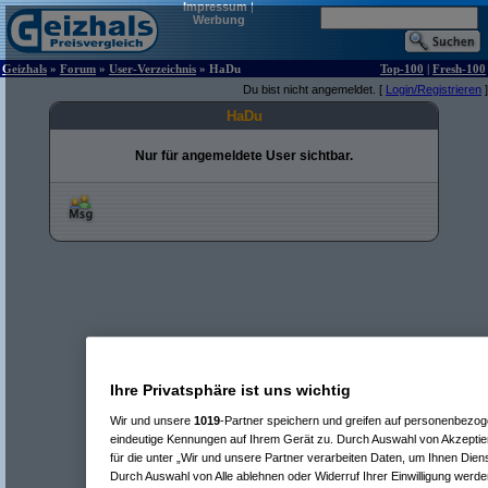
Impressum
|
Werbung
Geizhals
»
Forum
»
User-Verzeichnis
» HaDu
Top-100
|
Fresh-100
Du bist nicht angemeldet. [
Login/Registrieren
]
HaDu
Nur für angemeldete User sichtbar.
Ihre Privatsphäre ist uns wichtig
Wir und unsere
1019
-Partner speichern und greifen auf personenbezo
eindeutige Kennungen auf Ihrem Gerät zu. Durch Auswahl von Akzeptier
für die unter „Wir und unsere Partner verarbeiten Daten, um Ihnen Dien
Durch Auswahl von Alle ablehnen oder Widerruf Ihrer Einwilligung werde