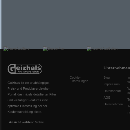
Unternehme
Cookie-
Blog
I
Einstellungen
f
Geizhals ist ein unabhängiges
Impressum
Preis- und Produktvergleichs-
W
Datenschutz
s
Portal, das mittels detaillierter Filter
AGB
T
und vielfältiger Features eine
Unternehmen
optimale Hilfestellung bei der
J
Kaufentscheidung bietet.
P
Ansicht wählen:
Mobile