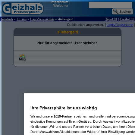
Impressum
|
Werbung
Geizhals
»
Forum
»
User-Verzeichnis
» sliebergeld
Top-100
|
Fresh-100
Du bist nicht angemeldet. [
Login/Registrieren
]
sliebergeld
Nur für angemeldete User sichtbar.
Ihre Privatsphäre ist uns wichtig
Wir und unsere
1019
-Partner speichern und greifen auf personenbezo
eindeutige Kennungen auf Ihrem Gerät zu. Durch Auswahl von Akzeptier
für die unter „Wir und unsere Partner verarbeiten Daten, um Ihnen Dien
Durch Auswahl von Alle ablehnen oder Widerruf Ihrer Einwilligung werde