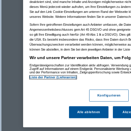
deaktiviert sind, sind manche Inhalte und Anzeigen möglicherweise nicht
dieses Menü jederzeit wieder aufrufen, um Ihre Einstellungen zu ändern 
Sie auf den Link Cookie-Einstellungen am unteren Rand der Webseite kli
unseres Website. Weitere Informationen finden Sie in unserer Datensch
Sofern Ihre getroffenen Einstellungen auch Anbieter umfassen, die Daten
Angemessenheitsbeschlusses gem Art 45 DSGVO und ohne geeignete G
so gilt Ihre Einwilligung auch hierfür (Art 49 Abs 1 lit a DSGVO). Dies gi
die USA. Es besteht insbesondere das Risiko, dass Ihre Daten durch B
Überwachungszwecken verarbeitet werden können, möglicherweise auc
können Sie abstellen, in dem Sie bei dem jeweiligen Anbieter in der Liste
Wir und unsere Partner verarbeiten Daten, um Folg
Endgeräteeigenschaften zur Identifikation aktiv abfragen. Verwendung 
Zugriff auf Informationen auf einem Endgerät. Personalisierte Werbung
und der Performance von Inhalten, Zielgruppenforschung sowie Entwic
Liste der Partner (Lieferanten)
Konfigurieren
Alle ablehnen
Akze