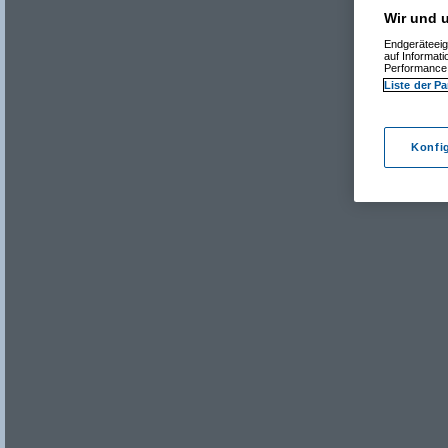
Wir und u
Endgeräteeig
auf Informat
Performance 
Liste der Pa
Konfi