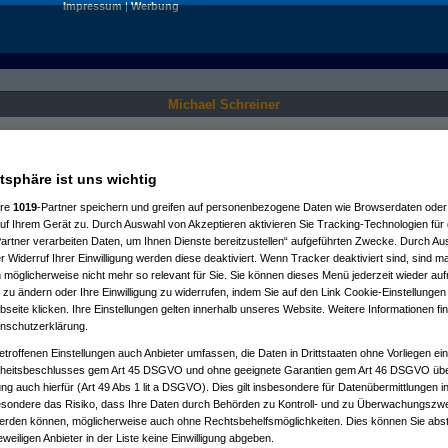
Impressum
|
Werbung
Michael Schreiner
Nur für angemeldete User sichtbar.
atsphäre ist uns wichtig
ere
1019
-Partner speichern und greifen auf personenbezogene Daten wie Browserdaten oder 
f Ihrem Gerät zu. Durch Auswahl von Akzeptieren aktivieren Sie Tracking-Technologien für d
artner verarbeiten Daten, um Ihnen Dienste bereitzustellen“ aufgeführten Zwecke. Durch Aus
 Widerruf Ihrer Einwilligung werden diese deaktiviert. Wenn Tracker deaktiviert sind, sind m
 möglicherweise nicht mehr so relevant für Sie. Sie können dieses Menü jederzeit wieder auf
 zu ändern oder Ihre Einwilligung zu widerrufen, indem Sie auf den Link Cookie-Einstellunge
eite klicken. Ihre Einstellungen gelten innerhalb unseres Website. Weitere Informationen fin
nschutzerklärung.
etroffenen Einstellungen auch Anbieter umfassen, die Daten in Drittstaaten ohne Vorliegen ei
itsbeschlusses gem Art 45 DSGVO und ohne geeignete Garantien gem Art 46 DSGVO übermi
gung auch hierfür (Art 49 Abs 1 lit a DSGVO). Dies gilt insbesondere für Datenübermittlungen i
esondere das Risiko, dass Ihre Daten durch Behörden zu Kontroll- und zu Überwachungsz
werden können, möglicherweise auch ohne Rechtsbehelfsmöglichkeiten. Dies können Sie abst
eweiligen Anbieter in der Liste keine Einwilligung abgeben.