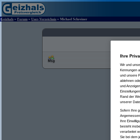
Geizhals
»
Forum
»
User-Verzeichnis
» Michael Schreiner
Ihre Priv
Wir und uns
Kennungen au
und unsere P
ablehnen oder
und Anzeigen
Einstellungen
Rand der Webs
unserer Date
Sofern Ihre g
Angemessenhe
Ihre Einwilli
besteht insb
verarbeitet 
Sie bei dem j