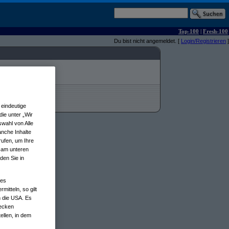
Top-100
|
Fresh-100
Du bist nicht angemeldet. [
Login/Registrieren
]
eindeutige
ie unter „Wir
wahl von Alle
anche Inhalte
rufen, um Ihre
n am unteren
den Sie in
nes
tteln, so gilt
n die USA. Es
wecken
ellen, in dem