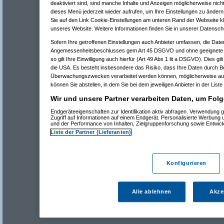
deaktiviert sind, sind manche Inhalte und Anzeigen möglicherweise nicht
dieses Menü jederzeit wieder aufrufen, um Ihre Einstellungen zu ändern 
Sie auf den Link Cookie-Einstellungen am unteren Rand der Webseite kli
unseres Website. Weitere Informationen finden Sie in unserer Datensch
Sofern Ihre getroffenen Einstellungen auch Anbieter umfassen, die Daten
Angemessenheitsbeschlusses gem Art 45 DSGVO und ohne geeignete G
so gilt Ihre Einwilligung auch hierfür (Art 49 Abs 1 lit a DSGVO). Dies gi
die USA. Es besteht insbesondere das Risiko, dass Ihre Daten durch B
Überwachungszwecken verarbeitet werden können, möglicherweise auc
können Sie abstellen, in dem Sie bei dem jeweiligen Anbieter in der Liste
Wir und unsere Partner verarbeiten Daten, um Folg
Endgeräteeigenschaften zur Identifikation aktiv abfragen. Verwendung 
Zugriff auf Informationen auf einem Endgerät. Personalisierte Werbung
und der Performance von Inhalten, Zielgruppenforschung sowie Entwic
Liste der Partner (Lieferanten)
Konfigurieren
Alle ablehnen
Akze