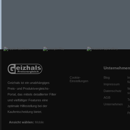
Unternehme
Cookie-
Blog
I
Einstellungen
f
Geizhals ist ein unabhängiges
Impressum
Preis- und Produktvergleichs-
W
Datenschutz
s
Portal, das mittels detaillierter Filter
AGB
T
und vielfältiger Features eine
Unternehmen
optimale Hilfestellung bei der
J
Kaufentscheidung bietet.
P
Ansicht wählen:
Mobile