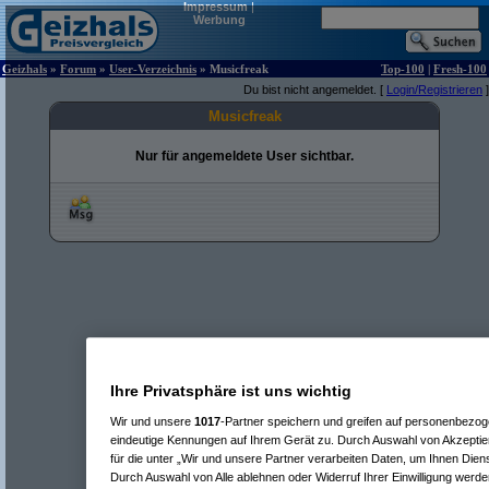
Impressum
|
Werbung
Geizhals
»
Forum
»
User-Verzeichnis
» Musicfreak
Top-100
|
Fresh-100
Du bist nicht angemeldet. [
Login/Registrieren
]
Musicfreak
Nur für angemeldete User sichtbar.
Ihre Privatsphäre ist uns wichtig
Wir und unsere
1017
-Partner speichern und greifen auf personenbezo
eindeutige Kennungen auf Ihrem Gerät zu. Durch Auswahl von Akzeptier
für die unter „Wir und unsere Partner verarbeiten Daten, um Ihnen Dien
Durch Auswahl von Alle ablehnen oder Widerruf Ihrer Einwilligung werde