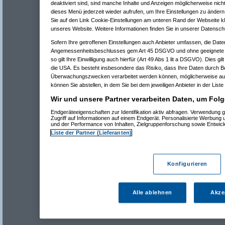
deaktiviert sind, sind manche Inhalte und Anzeigen möglicherweise nicht
dieses Menü jederzeit wieder aufrufen, um Ihre Einstellungen zu ändern 
Sie auf den Link Cookie-Einstellungen am unteren Rand der Webseite kli
unseres Website. Weitere Informationen finden Sie in unserer Datensch
Sofern Ihre getroffenen Einstellungen auch Anbieter umfassen, die Daten
Angemessenheitsbeschlusses gem Art 45 DSGVO und ohne geeignete G
so gilt Ihre Einwilligung auch hierfür (Art 49 Abs 1 lit a DSGVO). Dies gi
die USA. Es besteht insbesondere das Risiko, dass Ihre Daten durch B
Überwachungszwecken verarbeitet werden können, möglicherweise auc
können Sie abstellen, in dem Sie bei dem jeweiligen Anbieter in der Liste
Wir und unsere Partner verarbeiten Daten, um Folg
Endgeräteeigenschaften zur Identifikation aktiv abfragen. Verwendung 
Zugriff auf Informationen auf einem Endgerät. Personalisierte Werbung
und der Performance von Inhalten, Zielgruppenforschung sowie Entwic
Liste der Partner (Lieferanten)
Konfigurieren
Alle ablehnen
Akze