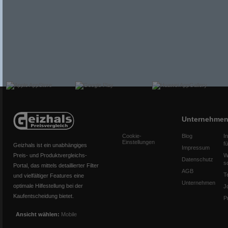
Unternehme
Cookie-
Blog
I
Einstellungen
f
Geizhals ist ein unabhängiges
Impressum
Preis- und Produktvergleichs-
W
Datenschutz
s
Portal, das mittels detaillierter Filter
AGB
T
und vielfältiger Features eine
Unternehmen
optimale Hilfestellung bei der
J
Kaufentscheidung bietet.
P
Ansicht wählen:
Mobile