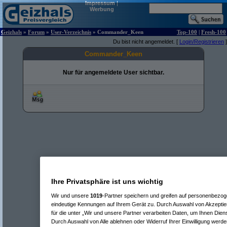
Impressum
|
Werbung
Geizhals
»
Forum
»
User-Verzeichnis
» Commander_Keen
Top-100
|
Fresh-100
Du bist nicht angemeldet. [
Login/Registrieren
]
Commander_Keen
Nur für angemeldete User sichtbar.
Ihre Privatsphäre ist uns wichtig
Wir und unsere
1019
-Partner speichern und greifen auf personenbezo
eindeutige Kennungen auf Ihrem Gerät zu. Durch Auswahl von Akzeptier
für die unter „Wir und unsere Partner verarbeiten Daten, um Ihnen Dien
Durch Auswahl von Alle ablehnen oder Widerruf Ihrer Einwilligung werde