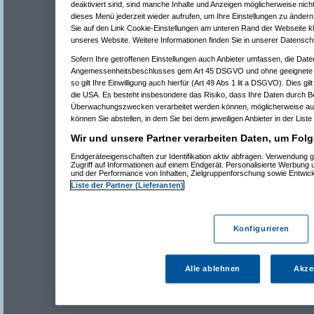
deaktiviert sind, sind manche Inhalte und Anzeigen möglicherweise nicht
dieses Menü jederzeit wieder aufrufen, um Ihre Einstellungen zu ändern 
Sie auf den Link Cookie-Einstellungen am unteren Rand der Webseite kli
unseres Website. Weitere Informationen finden Sie in unserer Datensch
Sofern Ihre getroffenen Einstellungen auch Anbieter umfassen, die Daten
Angemessenheitsbeschlusses gem Art 45 DSGVO und ohne geeignete G
so gilt Ihre Einwilligung auch hierfür (Art 49 Abs 1 lit a DSGVO). Dies gi
die USA. Es besteht insbesondere das Risiko, dass Ihre Daten durch B
Überwachungszwecken verarbeitet werden können, möglicherweise auc
können Sie abstellen, in dem Sie bei dem jeweiligen Anbieter in der Liste
Wir und unsere Partner verarbeiten Daten, um Folg
Endgeräteeigenschaften zur Identifikation aktiv abfragen. Verwendung 
Zugriff auf Informationen auf einem Endgerät. Personalisierte Werbung
und der Performance von Inhalten, Zielgruppenforschung sowie Entwic
Liste der Partner (Lieferanten)
Konfigurieren
Alle ablehnen
Akze