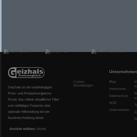
Unternehme
Cookie-
Blog
I
Einstellungen
f
Geizhals ist ein unabhängiges
Impressum
Preis- und Produktvergleichs-
W
Datenschutz
s
Portal, das mittels detaillierter Filter
AGB
T
und vielfältiger Features eine
Unternehmen
optimale Hilfestellung bei der
J
Kaufentscheidung bietet.
P
Ansicht wählen:
Mobile