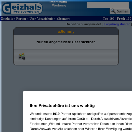
Impressum
|
Werbung
Geizhals
»
Forum
»
User-Verzeichnis
» a3tommy
Top-100
|
Fresh-100
Du bist nicht angemeldet. [
Login/Registrieren
]
a3tommy
Nur für angemeldete User sichtbar.
Ihre Privatsphäre ist uns wichtig
Wir und unsere
1019
-Partner speichern und greifen auf personenbezo
eindeutige Kennungen auf Ihrem Gerät zu. Durch Auswahl von Akzeptier
für die unter „Wir und unsere Partner verarbeiten Daten, um Ihnen Dien
Durch Auswahl von Alle ablehnen oder Widerruf Ihrer Einwilligung werde