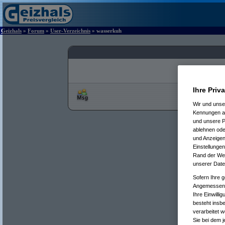
Geizhals
»
Forum
»
User-Verzeichnis
» wasserkuh
Ihre Priv
Wir und uns
Kennungen au
und unsere P
ablehnen oder
und Anzeigen
Einstellungen
Rand der Webs
unserer Date
Sofern Ihre g
Angemessenhe
Ihre Einwilli
besteht insb
verarbeitet 
Sie bei dem j