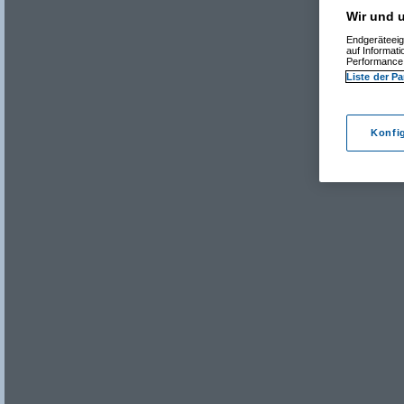
Wir und u
Endgeräteeig
auf Informat
Performance 
Liste der Pa
Konfi