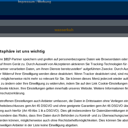
Impressum
|
Werbung
wasserkuh
Nur für angemeldete User sichtbar.
atsphäre ist uns wichtig
ere
1017
-Partner speichern und greifen auf personenbezogene Daten wie Browserdaten oder 
f Ihrem Gerät zu. Durch Auswahl von Akzeptieren aktivieren Sie Tracking-Technologien für d
artner verarbeiten Daten, um Ihnen Dienste bereitzustellen“ aufgeführten Zwecke. Durch Aus
 Widerruf Ihrer Einwilligung werden diese deaktiviert. Wenn Tracker deaktiviert sind, sind m
 möglicherweise nicht mehr so relevant für Sie. Sie können dieses Menü jederzeit wieder auf
 zu ändern oder Ihre Einwilligung zu widerrufen, indem Sie auf den Link Cookie-Einstellunge
eite klicken. Ihre Einstellungen gelten innerhalb unseres Website. Weitere Informationen fin
nschutzerklärung.
etroffenen Einstellungen auch Anbieter umfassen, die Daten in Drittstaaten ohne Vorliegen ei
itsbeschlusses gem Art 45 DSGVO und ohne geeignete Garantien gem Art 46 DSGVO übermi
gung auch hierfür (Art 49 Abs 1 lit a DSGVO). Dies gilt insbesondere für Datenübermittlungen i
esondere das Risiko, dass Ihre Daten durch Behörden zu Kontroll- und zu Überwachungsz
werden können, möglicherweise auch ohne Rechtsbehelfsmöglichkeiten. Dies können Sie abst
eweiligen Anbieter in der Liste keine Einwilligung abgeben.