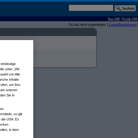
Top-100
|
Fresh-100
Du bist nicht angemeldet. [
Login/Registrieren
]
eindeutige
ie unter „Wir
wahl von Alle
anche Inhalte
rufen, um Ihre
n am unteren
den Sie in
nes
tteln, so gilt
n die USA. Es
wecken
ellen, in dem