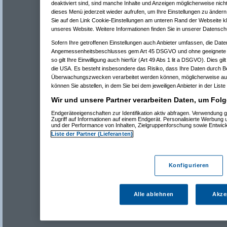
deaktiviert sind, sind manche Inhalte und Anzeigen möglicherweise nicht
dieses Menü jederzeit wieder aufrufen, um Ihre Einstellungen zu ändern 
Sie auf den Link Cookie-Einstellungen am unteren Rand der Webseite kli
unseres Website. Weitere Informationen finden Sie in unserer Datensch
Sofern Ihre getroffenen Einstellungen auch Anbieter umfassen, die Daten
Angemessenheitsbeschlusses gem Art 45 DSGVO und ohne geeignete G
so gilt Ihre Einwilligung auch hierfür (Art 49 Abs 1 lit a DSGVO). Dies gi
die USA. Es besteht insbesondere das Risiko, dass Ihre Daten durch B
Überwachungszwecken verarbeitet werden können, möglicherweise auc
können Sie abstellen, in dem Sie bei dem jeweiligen Anbieter in der Liste
Wir und unsere Partner verarbeiten Daten, um Folg
Endgeräteeigenschaften zur Identifikation aktiv abfragen. Verwendung 
Zugriff auf Informationen auf einem Endgerät. Personalisierte Werbung
und der Performance von Inhalten, Zielgruppenforschung sowie Entwic
Liste der Partner (Lieferanten)
Konfigurieren
Alle ablehnen
Akze