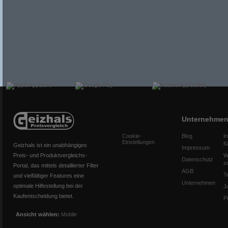
Unternehme
Cookie-
Blog
I
Einstellungen
f
Geizhals ist ein unabhängiges
Impressum
Preis- und Produktvergleichs-
W
Datenschutz
s
Portal, das mittels detaillierter Filter
AGB
T
und vielfältiger Features eine
Unternehmen
optimale Hilfestellung bei der
J
Kaufentscheidung bietet.
P
Ansicht wählen:
Mobile