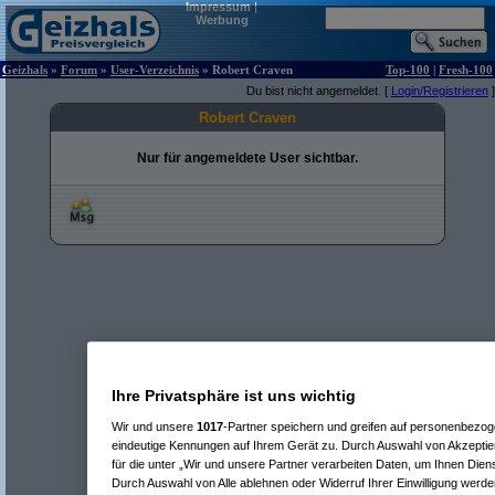
Impressum
|
Werbung
Geizhals
»
Forum
»
User-Verzeichnis
» Robert Craven
Top-100
|
Fresh-100
Du bist nicht angemeldet. [
Login/Registrieren
]
Robert Craven
Nur für angemeldete User sichtbar.
Ihre Privatsphäre ist uns wichtig
Wir und unsere
1017
-Partner speichern und greifen auf personenbezo
eindeutige Kennungen auf Ihrem Gerät zu. Durch Auswahl von Akzeptier
für die unter „Wir und unsere Partner verarbeiten Daten, um Ihnen Dien
Durch Auswahl von Alle ablehnen oder Widerruf Ihrer Einwilligung werde