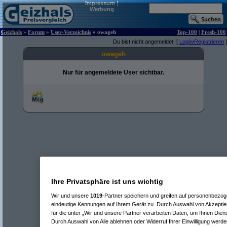
Impressum
|
Werbung
Geizhals
»
Forum
»
User-Verzeichnis
» owageh
Top-100
|
Fresh-100
Du bist nicht angemeldet. [
Login/Registrieren
]
owageh
Nur für angemeldete User sichtbar.
Ihre Privatsphäre ist uns wichtig
Wir und unsere
1019
-Partner speichern und greifen auf personenbezo
eindeutige Kennungen auf Ihrem Gerät zu. Durch Auswahl von Akzeptier
für die unter „Wir und unsere Partner verarbeiten Daten, um Ihnen Dien
Durch Auswahl von Alle ablehnen oder Widerruf Ihrer Einwilligung werde