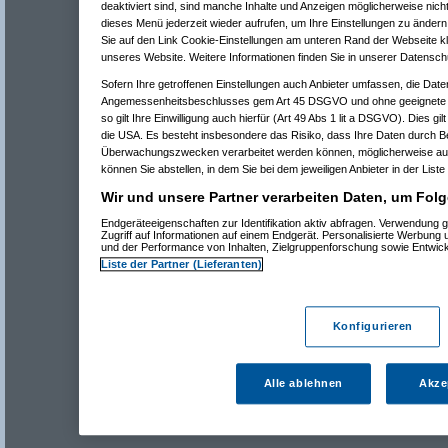
deaktiviert sind, sind manche Inhalte und Anzeigen möglicherweise nicht
dieses Menü jederzeit wieder aufrufen, um Ihre Einstellungen zu ändern 
Sie auf den Link Cookie-Einstellungen am unteren Rand der Webseite kli
unseres Website. Weitere Informationen finden Sie in unserer Datensch
Sofern Ihre getroffenen Einstellungen auch Anbieter umfassen, die Daten
Angemessenheitsbeschlusses gem Art 45 DSGVO und ohne geeignete G
so gilt Ihre Einwilligung auch hierfür (Art 49 Abs 1 lit a DSGVO). Dies gi
die USA. Es besteht insbesondere das Risiko, dass Ihre Daten durch B
Überwachungszwecken verarbeitet werden können, möglicherweise auc
können Sie abstellen, in dem Sie bei dem jeweiligen Anbieter in der Liste
Wir und unsere Partner verarbeiten Daten, um Folg
Endgeräteeigenschaften zur Identifikation aktiv abfragen. Verwendung 
Zugriff auf Informationen auf einem Endgerät. Personalisierte Werbung
und der Performance von Inhalten, Zielgruppenforschung sowie Entwic
Liste der Partner (Lieferanten)
Konfigurieren
Alle ablehnen
Akze