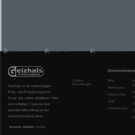
Unternehme
Cookie-
Blog
I
Einstellungen
f
Geizhals ist ein unabhängiges
Impressum
Preis- und Produktvergleichs-
W
Datenschutz
s
Portal, das mittels detaillierter Filter
AGB
T
und vielfältiger Features eine
Unternehmen
optimale Hilfestellung bei der
J
Kaufentscheidung bietet.
P
Ansicht wählen:
Mobile