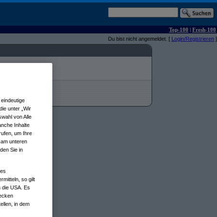
Top-100
|
Fresh-100
Du bist nicht angemeldet. [
Login/Registrieren
]
eindeutige
ie unter „Wir
wahl von Alle
anche Inhalte
rufen, um Ihre
n am unteren
den Sie in
nes
tteln, so gilt
n die USA. Es
wecken
ellen, in dem