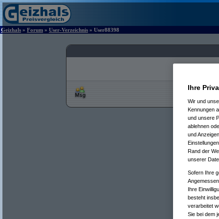
Geizhals
»
Forum
»
User-Verzeichnis
» User88398
Ihre Priv
Wir und uns
Kennungen au
und unsere P
ablehnen oder
und Anzeigen
Einstellungen
Rand der Webs
unserer Date
Sofern Ihre g
Angemessenhe
Ihre Einwilli
besteht insb
verarbeitet 
Sie bei dem j