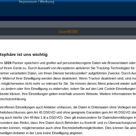
Impressum
|
Werbung
User88398
Nur für angemeldete User sichtbar.
atsphäre ist uns wichtig
ere
1019
-Partner speichern und greifen auf personenbezogene Daten wie Browserdaten oder 
f Ihrem Gerät zu. Durch Auswahl von Akzeptieren aktivieren Sie Tracking-Technologien für d
artner verarbeiten Daten, um Ihnen Dienste bereitzustellen“ aufgeführten Zwecke. Durch Aus
 Widerruf Ihrer Einwilligung werden diese deaktiviert. Wenn Tracker deaktiviert sind, sind m
 möglicherweise nicht mehr so relevant für Sie. Sie können dieses Menü jederzeit wieder auf
 zu ändern oder Ihre Einwilligung zu widerrufen, indem Sie auf den Link Cookie-Einstellunge
eite klicken. Ihre Einstellungen gelten innerhalb unseres Website. Weitere Informationen fin
nschutzerklärung.
etroffenen Einstellungen auch Anbieter umfassen, die Daten in Drittstaaten ohne Vorliegen ei
itsbeschlusses gem Art 45 DSGVO und ohne geeignete Garantien gem Art 46 DSGVO übermi
gung auch hierfür (Art 49 Abs 1 lit a DSGVO). Dies gilt insbesondere für Datenübermittlungen i
esondere das Risiko, dass Ihre Daten durch Behörden zu Kontroll- und zu Überwachungsz
werden können, möglicherweise auch ohne Rechtsbehelfsmöglichkeiten. Dies können Sie abst
eweiligen Anbieter in der Liste keine Einwilligung abgeben.