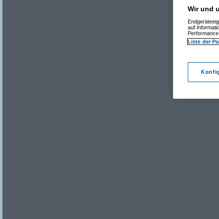
Wir und u
Endgeräteeig
auf Informat
Performance 
Liste der Pa
Konfi