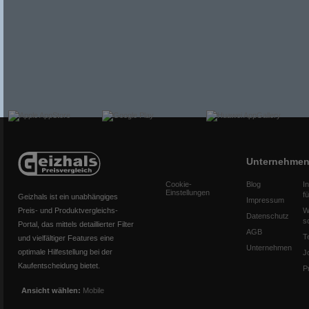
Unternehme
Cookie-
Blog
I
Einstellungen
f
Geizhals ist ein unabhängiges
Impressum
Preis- und Produktvergleichs-
W
Datenschutz
s
Portal, das mittels detaillierter Filter
AGB
T
und vielfältiger Features eine
Unternehmen
optimale Hilfestellung bei der
J
Kaufentscheidung bietet.
P
Ansicht wählen:
Mobile