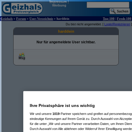
Impressum
|
Werbung
Geizhals
»
Forum
»
User-Verzeichnis
» harddein
Top-100
|
Fresh-100
Du bist nicht angemeldet. [
Login/Registrieren
]
harddein
Nur für angemeldete User sichtbar.
Ihre Privatsphäre ist uns wichtig
Wir und unsere
1019
-Partner speichern und greifen auf personenbezo
eindeutige Kennungen auf Ihrem Gerät zu. Durch Auswahl von Akzeptier
für die unter „Wir und unsere Partner verarbeiten Daten, um Ihnen Dien
Durch Auswahl von Alle ablehnen oder Widerruf Ihrer Einwilligung werde