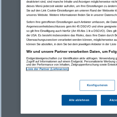
deaktiviert sind, sind manche Inhalte und Anzeigen möglicherweise nicht
dieses Menü jederzeit wieder aufrufen, um Ihre Einstellungen zu ändern 
Sie auf den Link Cookie-Einstellungen am unteren Rand der Webseite kli
unseres Website. Weitere Informationen finden Sie in unserer Datensch
Sofern Ihre getroffenen Einstellungen auch Anbieter umfassen, die Daten
Angemessenheitsbeschlusses gem Art 45 DSGVO und ohne geeignete G
so gilt Ihre Einwilligung auch hierfür (Art 49 Abs 1 lit a DSGVO). Dies gi
die USA. Es besteht insbesondere das Risiko, dass Ihre Daten durch B
Überwachungszwecken verarbeitet werden können, möglicherweise auc
können Sie abstellen, in dem Sie bei dem jeweiligen Anbieter in der Liste
Wir und unsere Partner verarbeiten Daten, um Folg
Endgeräteeigenschaften zur Identifikation aktiv abfragen. Verwendung 
Zugriff auf Informationen auf einem Endgerät. Personalisierte Werbung
und der Performance von Inhalten, Zielgruppenforschung sowie Entwic
Liste der Partner (Lieferanten)
Konfigurieren
Alle ablehnen
Akze