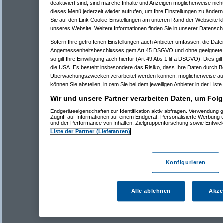
deaktiviert sind, sind manche Inhalte und Anzeigen möglicherweise nicht
dieses Menü jederzeit wieder aufrufen, um Ihre Einstellungen zu ändern 
Sie auf den Link Cookie-Einstellungen am unteren Rand der Webseite kli
unseres Website. Weitere Informationen finden Sie in unserer Datensch
Sofern Ihre getroffenen Einstellungen auch Anbieter umfassen, die Daten
Angemessenheitsbeschlusses gem Art 45 DSGVO und ohne geeignete G
so gilt Ihre Einwilligung auch hierfür (Art 49 Abs 1 lit a DSGVO). Dies gi
die USA. Es besteht insbesondere das Risiko, dass Ihre Daten durch B
Überwachungszwecken verarbeitet werden können, möglicherweise auc
können Sie abstellen, in dem Sie bei dem jeweiligen Anbieter in der Liste
Wir und unsere Partner verarbeiten Daten, um Folg
Endgeräteeigenschaften zur Identifikation aktiv abfragen. Verwendung 
Zugriff auf Informationen auf einem Endgerät. Personalisierte Werbung
und der Performance von Inhalten, Zielgruppenforschung sowie Entwic
Liste der Partner (Lieferanten)
Konfigurieren
Alle ablehnen
Akze