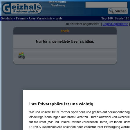
Impressum
|
Werbung
Geizhals
»
Forum
»
User-Verzeichnis
» toeb
Top-100
|
Fresh-100
Du bist nicht angemeldet. [
Login/Registrieren
]
toeb
Nur für angemeldete User sichtbar.
Ihre Privatsphäre ist uns wichtig
Wir und unsere
1019
-Partner speichern und greifen auf personenbezo
eindeutige Kennungen auf Ihrem Gerät zu. Durch Auswahl von Akzeptier
für die unter „Wir und unsere Partner verarbeiten Daten, um Ihnen Dien
Durch Auswahl von Alle ablehnen oder Widerruf Ihrer Einwilligung werde