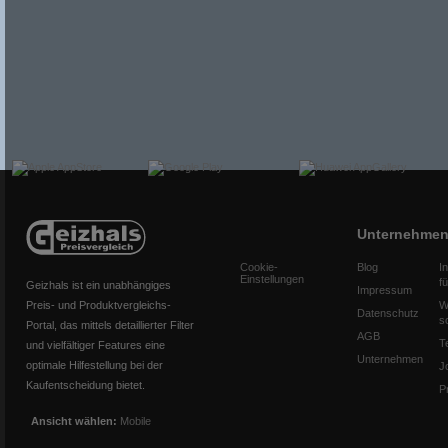
Unternehme
Cookie-
Blog
I
Einstellungen
f
Geizhals ist ein unabhängiges
Impressum
Preis- und Produktvergleichs-
W
Datenschutz
s
Portal, das mittels detaillierter Filter
AGB
T
und vielfältiger Features eine
Unternehmen
optimale Hilfestellung bei der
J
Kaufentscheidung bietet.
P
Ansicht wählen:
Mobile