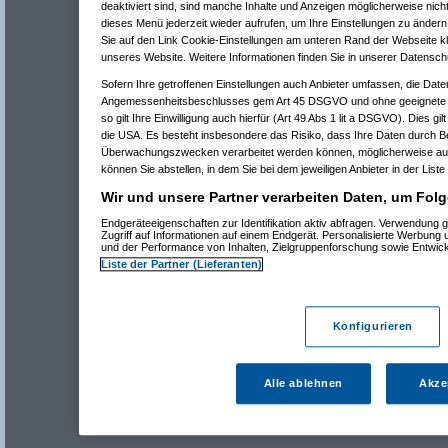
deaktiviert sind, sind manche Inhalte und Anzeigen möglicherweise nicht
dieses Menü jederzeit wieder aufrufen, um Ihre Einstellungen zu ändern 
Sie auf den Link Cookie-Einstellungen am unteren Rand der Webseite kli
unseres Website. Weitere Informationen finden Sie in unserer Datensch
Sofern Ihre getroffenen Einstellungen auch Anbieter umfassen, die Daten
Angemessenheitsbeschlusses gem Art 45 DSGVO und ohne geeignete G
so gilt Ihre Einwilligung auch hierfür (Art 49 Abs 1 lit a DSGVO). Dies gi
die USA. Es besteht insbesondere das Risiko, dass Ihre Daten durch B
Überwachungszwecken verarbeitet werden können, möglicherweise auc
können Sie abstellen, in dem Sie bei dem jeweiligen Anbieter in der Liste
Wir und unsere Partner verarbeiten Daten, um Folg
Endgeräteeigenschaften zur Identifikation aktiv abfragen. Verwendung 
Zugriff auf Informationen auf einem Endgerät. Personalisierte Werbung
und der Performance von Inhalten, Zielgruppenforschung sowie Entwic
Liste der Partner (Lieferanten)
Konfigurieren
Alle ablehnen
Akze