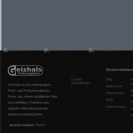
Unternehme
Cookie-
Blog
I
Einstellungen
f
Geizhals ist ein unabhängiges
Impressum
Preis- und Produktvergleichs-
W
Datenschutz
s
Portal, das mittels detaillierter Filter
AGB
T
und vielfältiger Features eine
Unternehmen
optimale Hilfestellung bei der
J
Kaufentscheidung bietet.
P
Ansicht wählen:
Mobile