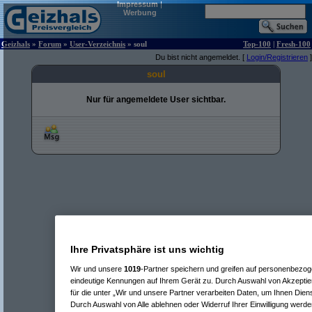
Impressum
|
Werbung
Geizhals
»
Forum
»
User-Verzeichnis
» soul
Top-100
|
Fresh-100
Du bist nicht angemeldet. [
Login/Registrieren
]
soul
Nur für angemeldete User sichtbar.
Ihre Privatsphäre ist uns wichtig
Wir und unsere
1019
-Partner speichern und greifen auf personenbezo
eindeutige Kennungen auf Ihrem Gerät zu. Durch Auswahl von Akzeptier
für die unter „Wir und unsere Partner verarbeiten Daten, um Ihnen Dien
Durch Auswahl von Alle ablehnen oder Widerruf Ihrer Einwilligung werde