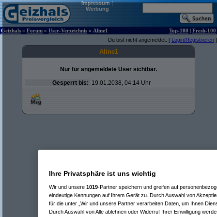
Impressum
|
Werbung
Geizhals
»
Forum
»
User-Verzeichnis
» Aline1
Top-100
|
Fresh-100
Du bist nicht angemeldet. [
Login/Registrieren
]
Aline1
Nur für angemeldete User sichtbar.
Gesperrt bis:
19.01.2038, 04:14 Uhr
Ihre Privatsphäre ist uns wichtig
Wir und unsere
1019
-Partner speichern und greifen auf personenbezo
eindeutige Kennungen auf Ihrem Gerät zu. Durch Auswahl von Akzeptier
für die unter „Wir und unsere Partner verarbeiten Daten, um Ihnen Dien
Durch Auswahl von Alle ablehnen oder Widerruf Ihrer Einwilligung werde