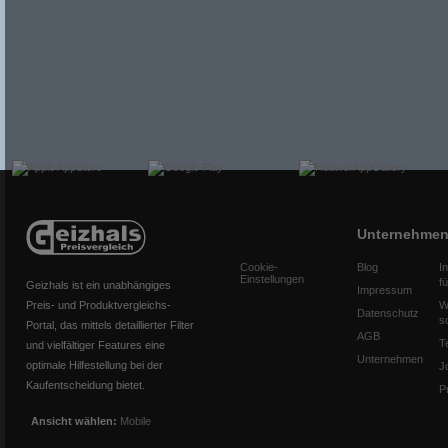
Unternehme
Cookie-
Blog
I
Einstellungen
f
Geizhals ist ein unabhängiges
Impressum
Preis- und Produktvergleichs-
W
Datenschutz
s
Portal, das mittels detaillierter Filter
AGB
T
und vielfältiger Features eine
Unternehmen
optimale Hilfestellung bei der
J
Kaufentscheidung bietet.
P
Ansicht wählen:
Mobile