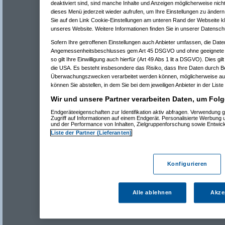
deaktiviert sind, sind manche Inhalte und Anzeigen möglicherweise nicht
dieses Menü jederzeit wieder aufrufen, um Ihre Einstellungen zu ändern 
Sie auf den Link Cookie-Einstellungen am unteren Rand der Webseite kli
unseres Website. Weitere Informationen finden Sie in unserer Datensch
Sofern Ihre getroffenen Einstellungen auch Anbieter umfassen, die Daten
Angemessenheitsbeschlusses gem Art 45 DSGVO und ohne geeignete G
so gilt Ihre Einwilligung auch hierfür (Art 49 Abs 1 lit a DSGVO). Dies gi
die USA. Es besteht insbesondere das Risiko, dass Ihre Daten durch B
Überwachungszwecken verarbeitet werden können, möglicherweise auc
können Sie abstellen, in dem Sie bei dem jeweiligen Anbieter in der Liste
Wir und unsere Partner verarbeiten Daten, um Folg
Endgeräteeigenschaften zur Identifikation aktiv abfragen. Verwendung 
Zugriff auf Informationen auf einem Endgerät. Personalisierte Werbung
und der Performance von Inhalten, Zielgruppenforschung sowie Entwic
Liste der Partner (Lieferanten)
Konfigurieren
Alle ablehnen
Akze