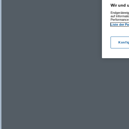
Wir und u
Endgeräteeig
auf Informat
Performance 
Liste der Pa
Konfi