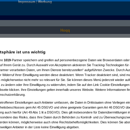
Impressum
|
Werbung
Hoqq
Nur für angemeldete User sichtbar.
atsphäre ist uns wichtig
ere
1019
-Partner speichern und greifen auf personenbezogene Daten wie Browserdaten oder 
f Ihrem Gerät zu. Durch Auswahl von Akzeptieren aktivieren Sie Tracking-Technologien für d
artner verarbeiten Daten, um Ihnen Dienste bereitzustellen“ aufgeführten Zwecke. Durch Aus
 Widerruf Ihrer Einwilligung werden diese deaktiviert. Wenn Tracker deaktiviert sind, sind m
 möglicherweise nicht mehr so relevant für Sie. Sie können dieses Menü jederzeit wieder auf
 zu ändern oder Ihre Einwilligung zu widerrufen, indem Sie auf den Link Cookie-Einstellunge
eite klicken. Ihre Einstellungen gelten innerhalb unseres Website. Weitere Informationen fin
nschutzerklärung.
etroffenen Einstellungen auch Anbieter umfassen, die Daten in Drittstaaten ohne Vorliegen ei
itsbeschlusses gem Art 45 DSGVO und ohne geeignete Garantien gem Art 46 DSGVO übermi
gung auch hierfür (Art 49 Abs 1 lit a DSGVO). Dies gilt insbesondere für Datenübermittlungen i
esondere das Risiko, dass Ihre Daten durch Behörden zu Kontroll- und zu Überwachungsz
werden können, möglicherweise auch ohne Rechtsbehelfsmöglichkeiten. Dies können Sie abst
eweiligen Anbieter in der Liste keine Einwilligung abgeben.