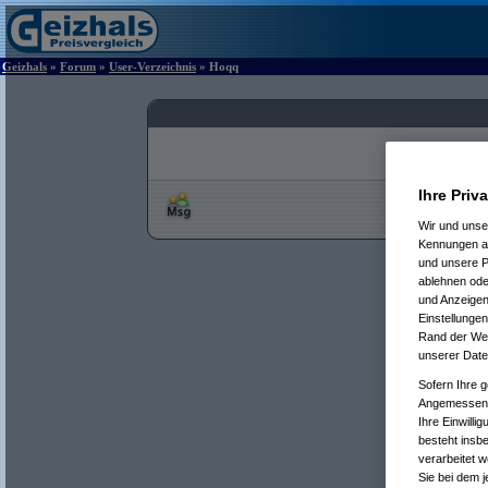
Geizhals
»
Forum
»
User-Verzeichnis
» Hoqq
Ihre Priv
Wir und uns
Kennungen au
und unsere P
ablehnen oder
und Anzeigen
Einstellungen
Rand der Webs
unserer Date
Sofern Ihre g
Angemessenhe
Ihre Einwilli
besteht insb
verarbeitet 
Sie bei dem j