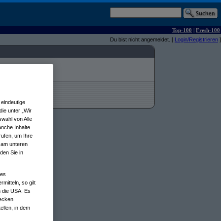
Top-100
|
Fresh-100
Du bist nicht angemeldet. [
Login/Registrieren
]
eindeutige
ie unter „Wir
wahl von Alle
anche Inhalte
rufen, um Ihre
n am unteren
den Sie in
nes
tteln, so gilt
n die USA. Es
wecken
ellen, in dem