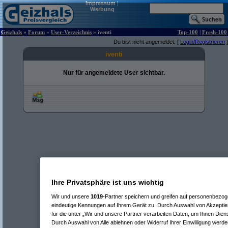
Impressum
|
Werbung
Geizhals
»
Forum
»
User-Verzeichnis
» iventi
Top-100
|
Fresh-100
Du bist nicht angemeldet. [
Login/Registrieren
]
iventi
Nur für angemeldete User sichtbar.
Ihre Privatsphäre ist uns wichtig
Wir und unsere
1019
-Partner speichern und greifen auf personenbezo
eindeutige Kennungen auf Ihrem Gerät zu. Durch Auswahl von Akzeptier
für die unter „Wir und unsere Partner verarbeiten Daten, um Ihnen Dien
Durch Auswahl von Alle ablehnen oder Widerruf Ihrer Einwilligung werde