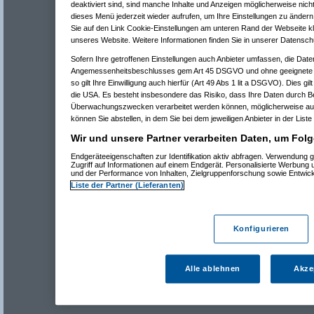
deaktiviert sind, sind manche Inhalte und Anzeigen möglicherweise nicht
dieses Menü jederzeit wieder aufrufen, um Ihre Einstellungen zu ändern 
Sie auf den Link Cookie-Einstellungen am unteren Rand der Webseite kli
unseres Website. Weitere Informationen finden Sie in unserer Datensch
Sofern Ihre getroffenen Einstellungen auch Anbieter umfassen, die Daten
Angemessenheitsbeschlusses gem Art 45 DSGVO und ohne geeignete G
so gilt Ihre Einwilligung auch hierfür (Art 49 Abs 1 lit a DSGVO). Dies gi
die USA. Es besteht insbesondere das Risiko, dass Ihre Daten durch B
Überwachungszwecken verarbeitet werden können, möglicherweise auc
können Sie abstellen, in dem Sie bei dem jeweiligen Anbieter in der Liste
Wir und unsere Partner verarbeiten Daten, um Folg
Endgeräteeigenschaften zur Identifikation aktiv abfragen. Verwendung 
Zugriff auf Informationen auf einem Endgerät. Personalisierte Werbung
und der Performance von Inhalten, Zielgruppenforschung sowie Entwic
Liste der Partner (Lieferanten)
Konfigurieren
Alle ablehnen
Akze