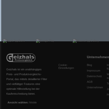
Unternehme
Cookie-
Blog
I
Einstellungen
f
Geizhals ist ein unabhängiges
Impressum
Preis- und Produktvergleichs-
W
Datenschutz
s
Portal, das mittels detaillierter Filter
AGB
T
und vielfältiger Features eine
Unternehmen
optimale Hilfestellung bei der
J
Kaufentscheidung bietet.
P
Ansicht wählen:
Mobile