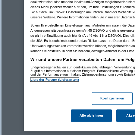
deaktiviert sind, sind manche Inhalte und Anzeigen möglicherweise nicht
dieses Menü jederzeit wieder aufrufen, um Ihre Einstellungen zu ändern 
Sie auf den Link Cookie-Einstellungen am unteren Rand der Webseite kli
unseres Website. Weitere Informationen finden Sie in unserer Datensch
Sofern Ihre getroffenen Einstellungen auch Anbieter umfassen, die Daten
Angemessenheitsbeschlusses gem Art 45 DSGVO und ohne geeignete G
so gilt Ihre Einwilligung auch hierfür (Art 49 Abs 1 lit a DSGVO). Dies gi
die USA. Es besteht insbesondere das Risiko, dass Ihre Daten durch B
Überwachungszwecken verarbeitet werden können, möglicherweise auc
können Sie abstellen, in dem Sie bei dem jeweiligen Anbieter in der Liste
Wir und unsere Partner verarbeiten Daten, um Folg
Endgeräteeigenschaften zur Identifikation aktiv abfragen. Verwendung 
Zugriff auf Informationen auf einem Endgerät. Personalisierte Werbung
und der Performance von Inhalten, Zielgruppenforschung sowie Entwic
Liste der Partner (Lieferanten)
Konfigurieren
Alle ablehnen
Akze