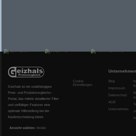
Unternehme
Cookie-
Blog
I
Einstellungen
f
Geizhals ist ein unabhängiges
Impressum
Preis- und Produktvergleichs-
W
Datenschutz
s
Portal, das mittels detaillierter Filter
AGB
T
und vielfältiger Features eine
Unternehmen
optimale Hilfestellung bei der
J
Kaufentscheidung bietet.
P
Ansicht wählen:
Mobile