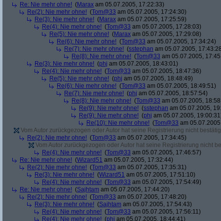
Re: Nie mehr ohne!
(
Marax
am 05.07.2005, 17:22:33)
Re(2): Nie mehr ohne!
(
Tom@33
am 05.07.2005, 17:24:30)
Re(3): Nie mehr ohne!
(
Marax
am 05.07.2005, 17:25:59)
Re(4): Nie mehr ohne!
(
Tom@33
am 05.07.2005, 17:28:03)
Re(5): Nie mehr ohne!
(
Marax
am 05.07.2005, 17:29:08)
Re(6): Nie mehr ohne!
(
Tom@33
am 05.07.2005, 17:34:24)
Re(7): Nie mehr ohne!
(
sstephan
am 05.07.2005, 17:43:2
Re(8): Nie mehr ohne!
(
Tom@33
am 05.07.2005, 17:45
Re(3): Nie mehr ohne!
(
phj
am 05.07.2005, 18:43:01)
Re(4): Nie mehr ohne!
(
Tom@33
am 05.07.2005, 18:47:36)
Re(5): Nie mehr ohne!
(
phj
am 05.07.2005, 18:48:49)
Re(6): Nie mehr ohne!
(
Tom@33
am 05.07.2005, 18:49:51)
Re(7): Nie mehr ohne!
(
phj
am 05.07.2005, 18:57:54)
Re(8): Nie mehr ohne!
(
Tom@33
am 05.07.2005, 18:58
Re(9): Nie mehr ohne!
(
sstephan
am 05.07.2005, 19
Re(9): Nie mehr ohne!
(
phj
am 05.07.2005, 19:00:31
Re(10): Nie mehr ohne!
(
Tom@33
am 05.07.2005,
Vom Autor zurückgezogen oder Autor hat seine Registrierung nicht bestätig
Re(2): Nie mehr ohne!
(
Tom@33
am 05.07.2005, 17:34:45)
Vom Autor zurückgezogen oder Autor hat seine Registrierung nicht bes
Re(4): Nie mehr ohne!
(
Tom@33
am 05.07.2005, 17:46:57)
Re: Nie mehr ohne!
(
Wizard51
am 05.07.2005, 17:32:44)
Re(2): Nie mehr ohne!
(
Tom@33
am 05.07.2005, 17:35:31)
Re(3): Nie mehr ohne!
(
Wizard51
am 05.07.2005, 17:51:10)
Re(4): Nie mehr ohne!
(
Tom@33
am 05.07.2005, 17:54:49)
Re: Nie mehr ohne!
(
Sajhtam
am 05.07.2005, 17:44:20)
Re(2): Nie mehr ohne!
(
Tom@33
am 05.07.2005, 17:48:20)
Re(3): Nie mehr ohne!
(
Sajhtam
am 05.07.2005, 17:54:43)
Re(4): Nie mehr ohne!
(
Tom@33
am 05.07.2005, 17:56:11)
Re(4): Nie mehr ohne!
(
phj
am 05.07.2005, 18:44:41)