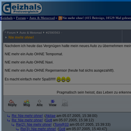
Geizhals
»
Forum
»
Auto & Motorrad
»
Nie mehr ohne! (415 Beiträge, 10529 Mal gelese
^
Forum
Auto & Motorrad
#
2590563
Nie mehr ohne!
Nachdem ich heute das Vergnügen hatte mein neues Auto zu übernehmen mein
NIE mehr ein Auto OHNE Tempomat.
NIE mehr ein Auto OHNE Navi.
NIE mehr ein Auto OHNE Regensensor (heute hat sichs ausgezahlt!).
Es macht einfach mehr Spaß!!!!!!
Pragmatisch sein heisst, das Leben zu erkenne
Re: Nie mehr ohne!
(
Akilae
am 05.07.2005, 15:38:00)
Re: Nie mehr ohne!
(
Gott
am 05.07.2005, 15:38:12)
Re(2): Nie mehr ohne!
(
Tom@33
am 05.07.2005, 15:39:33)
Re(3): Nie mehr ohne!
(
Gott
am 05.07.2005, 15:40:47)