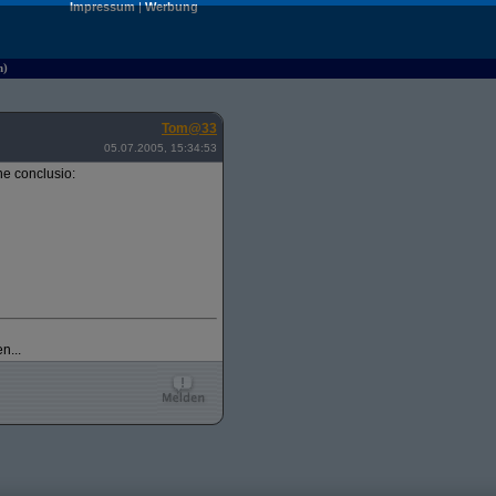
Impressum
|
Werbung
n)
Tom@33
05.07.2005, 15:34:53
e conclusio:
n...