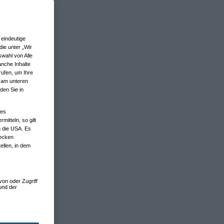
eindeutige
ie unter „Wir
wahl von Alle
anche Inhalte
rufen, um Ihre
n am unteren
den Sie in
nes
tteln, so gilt
n die USA. Es
wecken
ellen, in dem
von oder Zugriff
und der