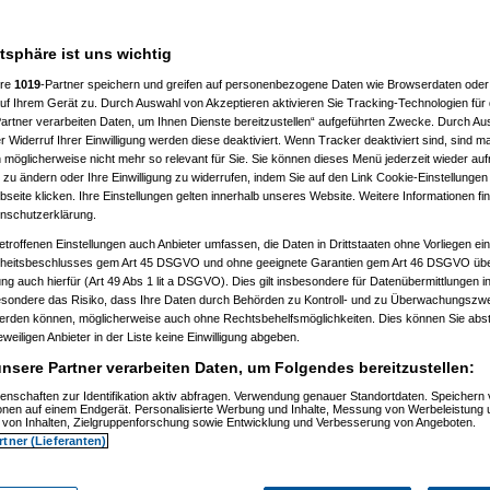
atsphäre ist uns wichtig
54:07)
3)
ere
1019
-Partner speichern und greifen auf personenbezogene Daten wie Browserdaten oder 
01)
f Ihrem Gerät zu. Durch Auswahl von Akzeptieren aktivieren Sie Tracking-Technologien für d
, 10:35:05)
artner verarbeiten Daten, um Ihnen Dienste bereitzustellen“ aufgeführten Zwecke. Durch Aus
9)
2:09)
 Widerruf Ihrer Einwilligung werden diese deaktiviert. Wenn Tracker deaktiviert sind, sind m
3)
 möglicherweise nicht mehr so relevant für Sie. Sie können dieses Menü jederzeit wieder auf
 zu ändern oder Ihre Einwilligung zu widerrufen, indem Sie auf den Link Cookie-Einstellunge
eite klicken. Ihre Einstellungen gelten innerhalb unseres Website. Weitere Informationen fin
nschutzerklärung.
etroffenen Einstellungen auch Anbieter umfassen, die Daten in Drittstaaten ohne Vorliegen ei
itsbeschlusses gem Art 45 DSGVO und ohne geeignete Garantien gem Art 46 DSGVO übermi
gung auch hierfür (Art 49 Abs 1 lit a DSGVO). Dies gilt insbesondere für Datenübermittlungen i
esondere das Risiko, dass Ihre Daten durch Behörden zu Kontroll- und zu Überwachungsz
werden können, möglicherweise auch ohne Rechtsbehelfsmöglichkeiten. Dies können Sie abst
2)
eweiligen Anbieter in der Liste keine Einwilligung abgeben.
:02)
nsere Partner verarbeiten Daten, um Folgendes bereitzustellen:
:44:02)
 17:51:47)
enschaften zur Identifikation aktiv abfragen. Verwendung genauer Standortdaten. Speichern 
2:50:12)
ionen auf einem Endgerät. Personalisierte Werbung und Inhalte, Messung von Werbeleistung 
005, 14:03:03)
von Inhalten, Zielgruppenforschung sowie Entwicklung und Verbesserung von Angeboten.
rtner (Lieferanten)