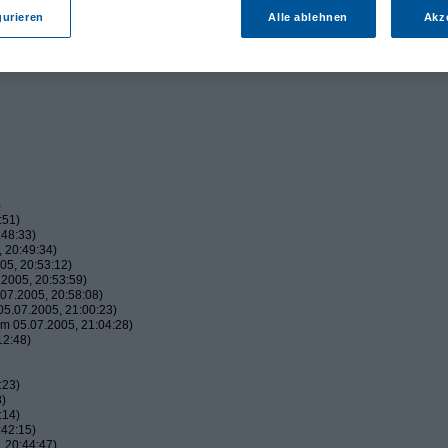
gurieren
Alle ablehnen
Akz
)
:51)
:48:33)
 20:49:34)
05, 20:53:12)
2005, 20:53:59)
07.2005, 20:58:08)
5.07.2005, 21:00:23)
m 05.07.2005, 21:04:28)
12:48)
:23)
8)
:14)
:42:15)
 20:44:47)