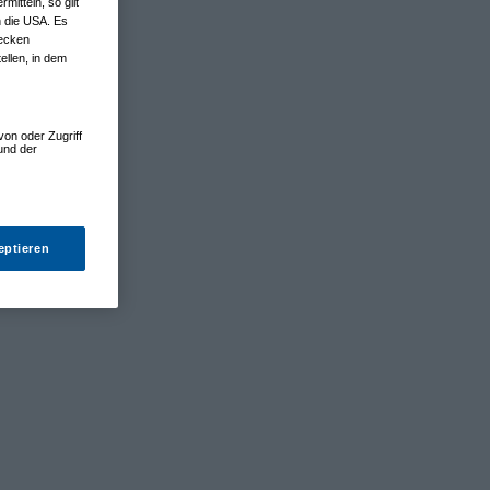
tteln, so gilt
n die USA. Es
wecken
ellen, in dem
von oder Zugriff
und der
eptieren