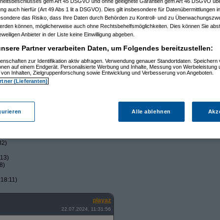
itsbeschlusses gem Art 45 DSGVO und ohne geeignete Garantien gem Art 46 DSGVO übermi
eschnitten, damit ihr es kürzer
gung auch hierfür (Art 49 Abs 1 lit a DSGVO). Dies gilt insbesondere für Datenübermittlungen i
 so laut, kommt vieeeel seltener vor
 da es zeitgleich und manchmal
esondere das Risiko, dass Ihre Daten durch Behörden zu Kontroll- und zu Überwachungsz
deo war zwischen dem Miauen 2 mal
werden können, möglicherweise auch ohne Rechtsbehelfsmöglichkeiten. Dies können Sie abst
Bmg
eweiligen Anbieter in der Liste keine Einwilligung abgeben.
nsere Partner verarbeiten Daten, um Folgendes bereitzustellen:
 ist. LG
enschaften zur Identifikation aktiv abfragen. Verwendung genauer Standortdaten. Speichern 
ionen auf einem Endgerät. Personalisierte Werbung und Inhalte, Messung von Werbeleistung 
von Inhalten, Zielgruppenforschung sowie Entwicklung und Verbesserung von Angeboten.
rtner (Lieferanten)
gurieren
Alle ablehnen
Akz
5)
44)
32)
:13)
8)
18:11)
playaz
22.07.2024, 11:31:56