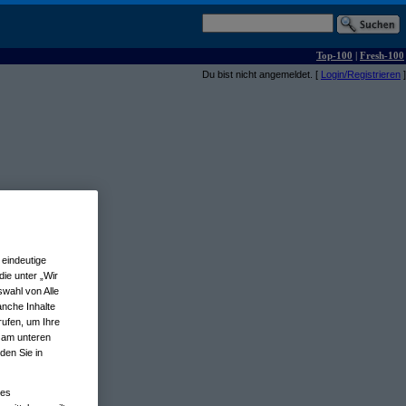
Top-100
|
Fresh-100
Du bist nicht angemeldet. [
Login/Registrieren
]
eindeutige
ie unter „Wir
wahl von Alle
anche Inhalte
rufen, um Ihre
n am unteren
den Sie in
nes