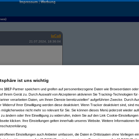
Impressum
|
Werbung
esen)
laCall
21.07.2024, 18:36:04
parteienhauses [8 Stöcke insgesamt]
 Geräusch von draußen wahr.
atsphäre ist uns wichtig
ch) bei offenem Fenster (+Ventilator
ie Wände hochgehen will. Ich und
ere
1017
-Partner speichern und greifen auf personenbezogene Daten wie Browserdaten oder 
am Anfang, dass das ein Vogel
e ich das nicht mehr. Irgendwer hat
f Ihrem Gerät zu. Durch Auswahl von Akzeptieren aktivieren Sie Tracking-Technologien für d
ur, die ein Nachbar am
artner verarbeiten Daten, um Ihnen Dienste bereitzustellen“ aufgeführten Zwecke. Durch Aus
ünden auch immer - gewisse Vögel
 Widerruf Ihrer Einwilligung werden diese deaktiviert. Wenn Tracker deaktiviert sind, sind m
störung (Anzeige gegen unbekannt
 möglicherweise nicht mehr so relevant für Sie. Sie können dieses Menü jederzeit wieder auf
eräusch sehr. Übrigens- es hört
usche, die von gleichen
 zu ändern oder Ihre Einwilligung zu widerrufen, indem Sie auf den Link Cookie-Einstellunge
habe nun das ganze mal von meinem
eite klicken. Ihre Einstellungen gelten innerhalb unseres Website. Weitere Informationen fin
 Zeit stehle, habe ich es auf 1
nschutzerklärung.
ast immer. Hier das Video:
etroffenen Einstellungen auch Anbieter umfassen, die Daten in Drittstaaten ohne Vorliegen ei
h vernommen und rechtzeitig den