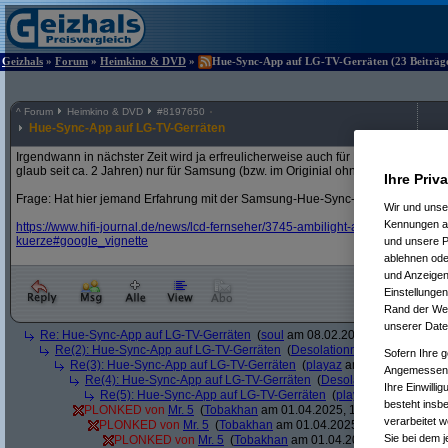
Geizhals
»
Forum
»
Heimkino & DVD
»
Hue-Sync-App auf LG-TV-Gerräten (23 Beiträge
^
Forum
Heimkino & DVD
#
8197650
Hue-Sync-App auf LG-TV-Gerräten
Irgendwann in nächster Zeit wird ja erfreulicherweise auch für LG das auf den 
glaub seit ca. 2 Jahren) nur für Samsung (bzw. im Originial ohne App natürlich fü
Ihre Priv
Frage: Hat hier jemand Erfahrung mit der Samsung-Hue-Sync-Lösung?
Wir und uns
Kennungen au
https:/
/
www.hifi-journal.de/
news/
lcd-fernseher/
3745-ambilight-am-lg-oled-philip
kuerze#google_vignette
und unsere P
ablehnen oder
und Anzeigen
Einstellungen
Rand der Webs
unserer Date
Re: Hue-Sync-App auf LG-TV-Gerräten
(
soul
am 08.02.2025, 22:57:17)
Re(2): Hue-Sync-App auf LG-TV-Gerräten
(
Desolationrob
am 10.02.2025
Sofern Ihre g
Re(3): Hue-Sync-App auf LG-TV-Gerräten
(
playaz
am 10.02.2025, 12
Angemessenhe
Re(4): Hue-Sync-App auf LG-TV-Gerräten
(
Desolationrob
am 10.02
Ihre Einwilli
Re(5): Hue-Sync-App auf LG-TV-Gerräten
(
playaz
am 10.02.202
besteht insb
PLONKED von
Mr. 5
(
Tobakhan
am 01.04.2025, 11:09:59)
verarbeitet 
PLONKED von
Mr. 5
(
Tobakhan
am 01.04.2025, 11:11:32)
Sie bei dem j
PLONKED von
Mr. 5
(
Tobakhan
am 01.04.2025, 11:17:32)