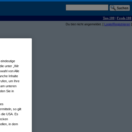
Top-100
|
Fresh-100
Du bist nicht angemeldet. [
Login/Registrieren
]
eindeutige
ie unter „Wir
wahl von Alle
anche Inhalte
rufen, um Ihre
n am unteren
den Sie in
nes
tteln, so gilt
n die USA. Es
wecken
ellen, in dem