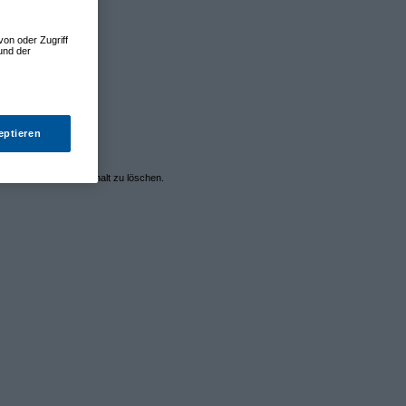
von oder Zugriff
und der
eptieren
em oder anstößigem Inhalt zu löschen.