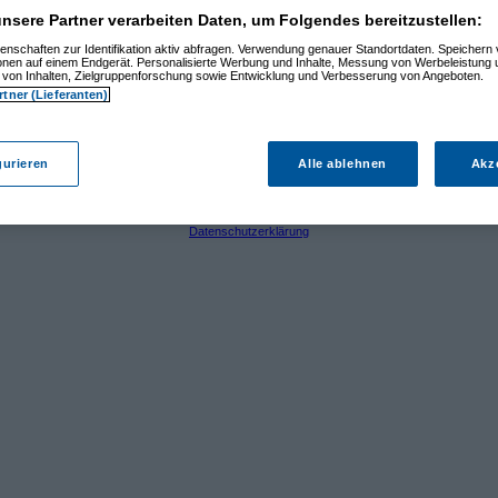
nsere Partner verarbeiten Daten, um Folgendes bereitzustellen:
enschaften zur Identifikation aktiv abfragen. Verwendung genauer Standortdaten. Speichern 
06)
ionen auf einem Endgerät. Personalisierte Werbung und Inhalte, Messung von Werbeleistung 
:03:22)
von Inhalten, Zielgruppenforschung sowie Entwicklung und Verbesserung von Angeboten.
8:56:18)
rtner (Lieferanten)
gurieren
Alle ablehnen
Akz
Dieses Forum ist eine frei zugängliche Diskussionsplattform.
wortung für den Inhalt der Beiträge und behält sich das Recht vor, Beiträge mit rechtswidrig
Datenschutzerklärung