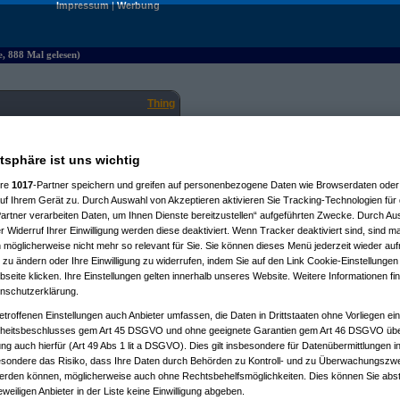
Impressum
|
Werbung
, 888 Mal gelesen)
Thing
08.02.2025, 10:36:16
Markt kommen, was es bisher (ich
r Philips) gab.
atsphäre ist uns wichtig
ere
1017
-Partner speichern und greifen auf personenbezogene Daten wie Browserdaten oder 
f Ihrem Gerät zu. Durch Auswahl von Akzeptieren aktivieren Sie Tracking-Technologien für d
s-hue-sync-tv-app-in-
artner verarbeiten Daten, um Ihnen Dienste bereitzustellen“ aufgeführten Zwecke. Durch Aus
 Widerruf Ihrer Einwilligung werden diese deaktiviert. Wenn Tracker deaktiviert sind, sind m
 möglicherweise nicht mehr so relevant für Sie. Sie können dieses Menü jederzeit wieder auf
 zu ändern oder Ihre Einwilligung zu widerrufen, indem Sie auf den Link Cookie-Einstellunge
eite klicken. Ihre Einstellungen gelten innerhalb unseres Website. Weitere Informationen fin
nschutzerklärung.
, 09:56:11)
etroffenen Einstellungen auch Anbieter umfassen, die Daten in Drittstaaten ohne Vorliegen ei
:03:05)
itsbeschlusses gem Art 45 DSGVO und ohne geeignete Garantien gem Art 46 DSGVO übermi
.2025, 12:59:13)
gung auch hierfür (Art 49 Abs 1 lit a DSGVO). Dies gilt insbesondere für Datenübermittlungen i
5, 13:04:32)
esondere das Risiko, dass Ihre Daten durch Behörden zu Kontroll- und zu Überwachungsz
werden können, möglicherweise auch ohne Rechtsbehelfsmöglichkeiten. Dies können Sie abst
eweiligen Anbieter in der Liste keine Einwilligung abgeben.