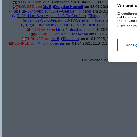
PLONKED von
Mr. 5
(
Tobakhan
am 01.04.2025, 11:05:25)
Wir und u
PLONKED von
Mr. 5
(
Drayden Hotwell
am 08.01.2026, 10:33:47)
Re: Hue-Sync-App auf LG-TV-Gerräten
(
Hoebsi
am 24.03.2025, 14:24:57)
Endgeräteeig
Re(2): Hue-Sync-App auf LG-TV-Gerräten
(
Thing
am 24.03.2025, 21:14:
auf Informat
Re(3): Hue-Sync-App auf LG-TV-Gerräten
(
Hoebsi
am 26.03.2025, 12
Performance 
Re(4): Hue-Sync-App auf LG-TV-Gerräten
(
Thing
am 29.03.2025, 0
Liste der Pa
PLONKED von
Mr. 5
(
Tobakhan
am 01.04.2025, 10:39:37)
PLONKED von
Mr. 5
(
Tobakhan
am 01.04.2025, 11:03:59)
PLONKED von
Mr. 5
(
Tobakhan
am 01.04.2025, 11:00:55)
PLONKED von
Mr. 5
(
Tobakhan
am 01.04.2025, 11:07:52)
Konfi
Der Betreiber übernimmt keine Verant