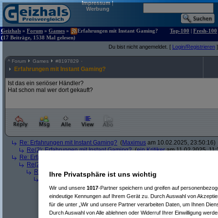
Impressum
|
Werbung
Geizhals
»
Forum
»
Games
»
Erfahrungen mit Instant Gaming?
Top-100
|
Fresh-100
(17 Beiträge, 1538 Mal gelesen)
Du bist nicht angemeldet. [
Login/Registrieren
]
^
Forum
Games
#
8197829
Erfahrungen mit Instant Gaming?
Ist das ein seriöser Händler?
Hat schon mal wer dort gekauft?
Re: Erfahrungen mit Instant Gaming?
(
Maximus
am 10.02.2025, 23:50:16)
Re(2): Erfahrungen mit Instant Gaming?
(
ein Kritiker
am 11.02.2025, 11:
Re: Erfahrungen mit Instant Gaming?
(
TuxTux
am 11.02.2025, 06:32:25)
Re(2): Erfahrungen mit Instant Gaming?
(
ein Kritiker
am 11.02.2025, 11:
Re(3): Erfahrungen mit Instant Gaming?
(
TuxTux
am 11.02.2025, 17
Ihre Privatsphäre ist uns wichtig
Re(4): Erfahrungen mit Instant Gaming?
(
ein Kritiker
am 12.02.2025
Re(5): Erfahrungen mit Instant Gaming?
(
TuxTux
am 12.02.2025
Wir und unsere
1017
-Partner speichern und greifen auf personenbezo
Re(6): Erfahrungen mit Instant Gaming?
(
ein Kritiker
am 12.02
eindeutige Kennungen auf Ihrem Gerät zu. Durch Auswahl von Akzeptier
Re(7): Erfahrungen mit Instant Gaming?
(
TuxTux
am 12.02
für die unter „Wir und unsere Partner verarbeiten Daten, um Ihnen Dien
Re(8): Erfahrungen mit Instant Gaming?
(
ein Kritiker
am 
Durch Auswahl von Alle ablehnen oder Widerruf Ihrer Einwilligung werde
Re(9): Erfahrungen mit Instant Gaming?
(
TuxTux
am 