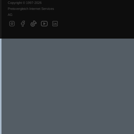
Copyright © 1997-2026
Preisvergleich Internet Services
AG