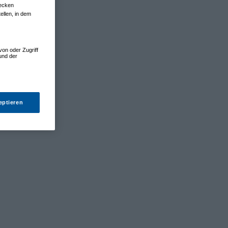
wecken
ellen, in dem
von oder Zugriff
und der
eptieren