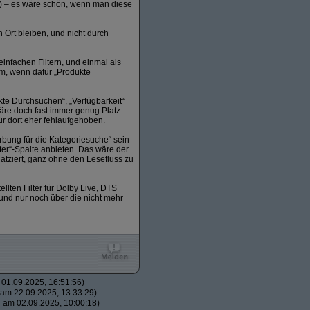
t) – es wäre schön, wenn man diese
 Ort bleiben, und nicht durch
einfachen Filtern, und einmal als
m, wenn dafür „Produkte
ukte Durchsuchen“, „Verfügbarkeit“
 wäre doch fast immer genug Platz…
ür dort eher fehlaufgehoben.
bung für die Kategoriesuche“ sein
ilter“-Spalte anbieten. Das wäre der
atziert, ganz ohne den Lesefluss zu
lten Filter für Dolby Live, DTS
und nur noch über die nicht mehr
01.09.2025, 16:51:56)
am 22.09.2025, 13:33:29)
H
am 02.09.2025, 10:00:18)