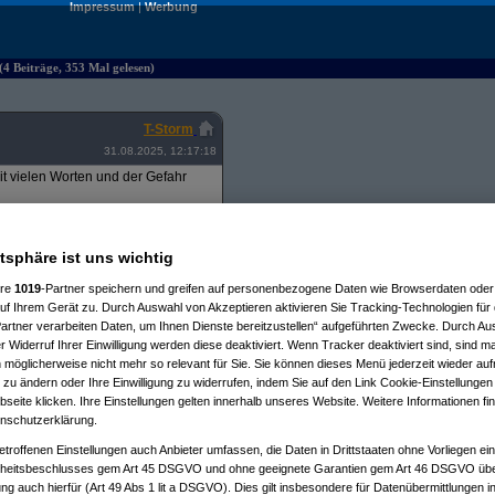
Impressum
|
Werbung
4 Beiträge, 353 Mal gelesen)
T-Storm
31.08.2025, 12:17:18
t vielen Worten und der Gefahr
e“, etc.
 Subkategorie Ident zur nächsten
atsphäre ist uns wichtig
isteten Hersteller gleich groß wie
n Zeilenabstand innerhalb einer
ere
1019
-Partner speichern und greifen auf personenbezogene Daten wie Browserdaten oder 
f Ihrem Gerät zu. Durch Auswahl von Akzeptieren aktivieren Sie Tracking-Technologien für d
artner verarbeiten Daten, um Ihnen Dienste bereitzustellen“ aufgeführten Zwecke. Durch Aus
 Also Alle internen Slots für
 Widerruf Ihrer Einwilligung werden diese deaktiviert. Wenn Tracker deaktiviert sind, sind m
e, ohne dafür mehr Klicks für die
ten zu rauben.
 möglicherweise nicht mehr so relevant für Sie. Sie können dieses Menü jederzeit wieder auf
 zu ändern oder Ihre Einwilligung zu widerrufen, indem Sie auf den Link Cookie-Einstellunge
ätzliche Worte vorhanden ist,
eite klicken. Ihre Einstellungen gelten innerhalb unseres Website. Weitere Informationen fin
oder höher“-Filter, oder ein
nschutzerklärung.
etroffenen Einstellungen auch Anbieter umfassen, die Daten in Drittstaaten ohne Vorliegen ei
 einem zusätzlichen Klick versteckt?
itsbeschlusses gem Art 45 DSGVO und ohne geeignete Garantien gem Art 46 DSGVO übermi
nnte Position „Filter durchsuchen“
 ich will… aber wer weiß? Vielleicht
gung auch hierfür (Art 49 Abs 1 lit a DSGVO). Dies gilt insbesondere für Datenübermittlungen i