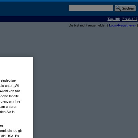
Top-100
|
Fresh-100
Du bist nicht angemeldet. [
Login/Registrieren
]
eindeutige
ie unter „Wir
wahl von Alle
anche Inhalte
rufen, um Ihre
n am unteren
den Sie in
nes
tteln, so gilt
n die USA. Es