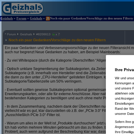
Geizhals
»
Forum
»
Geizhals
»
Noch ein paar Gedanken/Vorschläge zu den neuen Filtern (
^
Forum
Geizhals
#
8206613
x 7
Noch ein paar Gedanken/Vorschläge zu den neuen Filtern
Ein paar Gedanken und Verbesserungsvorschläge zu der neuen Filteransicht mi
auch nur begrenzt Neue Gedanken zu haben, am Beispiel Mainboards:
- Zu viel Whitespace (durch die Kategorie Überschriften “Allgemein“, „RAM“, „PCI
- Optisch unklare Segmentierung der Subkategorien, da Zeilenabstand in einer
Ihre Priv
Subkategorie (z.B. innerhalb von Hersteller sind die Zeilenabstände der dort gel
die dann zu den unter „CPU-Hersteller“ gelisteten Einträgen. Ich würde hier de
Wir und uns
Subkategorie/Tabellenzelle um 50% verringern.
Kennungen au
und unsere P
- Eventuell sollten gewisse Subkategorien optional gemeinsam ausklappbar sein?
ablehnen oder
Erweiterungskarten, oder alle für externe Anschlüsse. Aber natürlich idealerweis
bestehenden Kategorien zu benötigen und auch ohne mehr Platz für Überschrif
und Anzeigen
Einstellungen
- In dem Zusammenhang, nachdem dank der Überschriften nun viel Platz für zus
Rand der Webs
vielleicht wär es gut, klar darzustellen ob z.B. der „PCIe 3.0“ Filter ein „PCIe 3.0 
unserer Date
„Ausschließlich PCIe 3.0“-Filter ist.
Sofern Ihre g
- Warum um alles in der Welt ist „Produkte durchsuchen“ jetzt unten unter hinter
Angemessenhe
Ich hab vorhin mehrere Minuten gebraucht um das zu finden. Erstmal, weil beka
Probiert, auch wenn aufgrund der Beschreibung klar war, dass das nicht ist, was
Ihre Einwilli