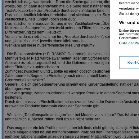
versteh ich da ja was falsch… Dann die Suche ganz oben, die erwartungsgemäß
besteht insb
wollte, bis ich dann irgendwann mal die Seite selbst näher inspiziert hab und d
verarbeitet 
Text-Aufklapp-Link zur „Produkte durchsuchen“-Suche fand.
Sie bei dem j
Das sollte deutlich leichter erreichbar und sichtbarer sein. So wie es früher war
versteckten Einstellungen) doch sehr gut?
Wir und u
Das ist schon ein massiver Sprung in der Wichtigkeit von „Über den Filtern und
klick zum aufklappen“ zu „Versteckt unter den Filtern hinter zusätzlichen Klicks 
Endgeräteeig
Differenzierung zu dem Fließtext“.
auf Informat
Vor allem, da ich jetzt nicht nur für „Produkte durchsuchen“, sondern auch „Verf
Performance 
und „Umkreissuche“ jeweils einen klick brauche.
Liste der Pa
Wer kam auf diese nutzerfeindliche Idee und warum?
- Die Balkenansichten (z.B. RAM/OC-Datenrate) sind visuell nicht gut.
Mehr vertikaler Platz würde zwar helfen, aber um Scrollen und Whitespace zu m
Aber wie es jetzt dargestellt ist, sind die Optionen mit wenigen Einträgen quasi
Konfi
ohne Einträge zu unterscheiden.
Zumindest zwischen 0 und 1 sollte es einen optisch deutlichen Unterschied geben
Zahlenbereich/Segmente Einteilung auch eine manuell kurierte Einteilung in ta
Grenzwerte) sinnvoller?
Generell, gleich der Segmentierung scheint eine Kurvendarstellung statt der B
überlegenswert.
Aber wie gesagt, zwischen keinen und wenigen Produkt in einem Segment muss
bestehen.
Durch den massiven Einstellbalken ist es (zumindest in der Darkmode Ansicht
nur wenige Produkte innerhalb eines der Segmente gibt.
- Wieso ist „Tabellenspalte anzeigen“ nur bei Mouseover sichtbar? Das ist eine 
und hat mich zunächst irritiert, weil ich sie nicht mehr sah.
- Das mag mehr ein ich-Problem sein, aber ich finds nicht günstig, dass jetzt link
Spalte eingeblendet ist und mir horizontalen Platz bei den Filterergebnissen r
mehrere Tabellenspalten anzeigen lasse zu einem Platzproblem wird. (zumindes