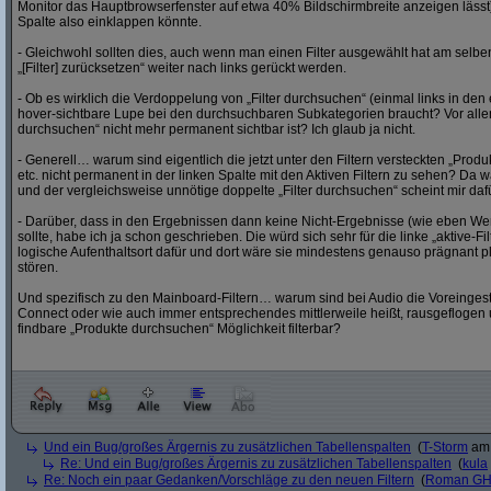
Monitor das Hauptbrowserfenster auf etwa 40% Bildschirmbreite anzeigen läss
Spalte also einklappen könnte.
- Gleichwohl sollten dies, auch wenn man einen Filter ausgewählt hat am selben
„[Filter] zurücksetzen“ weiter nach links gerückt werden.
- Ob es wirklich die Verdoppelung von „Filter durchsuchen“ (einmal links in den 
hover-sichtbare Lupe bei den durchsuchbaren Subkategorien braucht? Vor alle
durchsuchen“ nicht mehr permanent sichtbar ist? Ich glaub ja nicht.
- Generell… warum sind eigentlich die jetzt unter den Filtern versteckten „Prod
etc. nicht permanent in der linken Spalte mit den Aktiven Filtern zu sehen? Da
und der vergleichsweise unnötige doppelte „Filter durchsuchen“ scheint mir daf
- Darüber, dass in den Ergebnissen dann keine Nicht-Ergebnisse (wie eben Wer
sollte, habe ich ja schon geschrieben. Die würd sich sehr für die linke „aktive-F
logische Aufenthaltsort dafür und dort wäre sie mindestens genauso prägnant pl
stören.
Und spezifisch zu den Mainboard-Filtern… warum sind bei Audio die Voreingestel
Connect oder wie auch immer entsprechendes mittlerweile heißt, rausgeflogen 
findbare „Produkte durchsuchen“ Möglichkeit filterbar?
Und ein Bug/großes Ärgernis zu zusätzlichen Tabellenspalten
(
T-Storm
am 
Re: Und ein Bug/großes Ärgernis zu zusätzlichen Tabellenspalten
(
kula
Re: Noch ein paar Gedanken/Vorschläge zu den neuen Filtern
(
Roman G