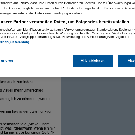
 auch nicht das brachte was ich
esondere das Risiko, dass Ihre Daten durch Behörden zu Kontroll- und zu Überwachungsz
ann ganz klein und versteckt den
werden können, möglicherweise auch ohne Rechtsbehelfsmöglichkeiten. Dies können Sie abst
eweiligen Anbieter in der Liste keine Einwilligung abgeben.
, war das (und auch die anderen jetzt
nsere Partner verarbeiten Daten, um Folgendes bereitzustellen:
 immer sichtbar ohne zusätzlichen
und ohne wirklich klare optische
enschaften zur Identifikation aktiv abfragen. Verwendung genauer Standortdaten. Speichern 
ionen auf einem Endgerät. Personalisierte Werbung und Inhalte, Messung von Werbeleistung 
ügbarkeit“, „Anbieter aus x Ländern“
von Inhalten, Zielgruppenforschung sowie Entwicklung und Verbesserung von Angeboten.
rtner (Lieferanten)
inimieren wär ich stark dagegen.
 unsichtbar und nicht von denen
gurieren
Alle ablehnen
Akz
. Vielleicht wär statt der
tsächlich gebräuchliche Werte (als
alken auch zumindest
 visuell mehr Unterschied
) unmöglich zu erkennen, wenn es
von mir häufig genutzte Funktion
s permanent die „Aktive Filter“-
aubt, was irgendwann, wenn ich mir
t für mich, der bei einem 16:9 4k