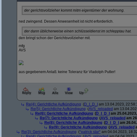
der gerichtsvollzieher kommt mitm eigentümer der wohnung.
ned zwingend. Dessen Anwesenheit ist nicht erforderlich.
der dann üblicherweise einen schlüsseldienst im schlepptau hat.
den bringt schon der Gerichtsvollzieher mit.
mfg
AVS
aus gegebenem Anlaß: keine Toleranz für Vladolph Putler!
Re(4): Gerichtliche Aufkündigung
(
D_I_D_I
am 13.04.2023, 22:58:
Re(5): Gerichtliche Aufkündigung
(
AVS_reloaded
am 13.04.2023
Re(6): Gerichtliche Aufkündigung
(
D_I_D_I
am 25.04.2023,
Re(7): Gerichtliche Aufkündigung
(
AVS_reloaded
am 26.
Re(8): Gerichtliche Aufkündigung
(
D_I_D_I
am 26.04.
Re(9): Gerichtliche Aufkündigung
(
AVS_reloaded
a
Re(3): Gerichtliche Aufkündigung
(
*patrick star*
am 04.04.2023, 18:3
Re(4): Gerichtliche Aufkündigung
(
AVS_reloaded
am 04.04.2023, 