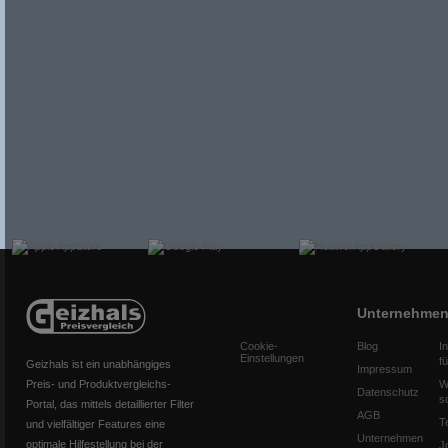
Unternehme
Cookie-
Blog
I
Einstellungen
f
Geizhals ist ein unabhängiges
Impressum
Preis- und Produktvergleichs-
W
Datenschutz
s
Portal, das mittels detaillierter Filter
AGB
T
und vielfältiger Features eine
Unternehmen
optimale Hilfestellung bei der
J