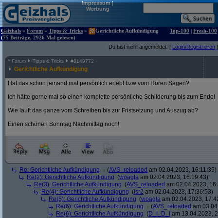
Impressum
|
Werbung
Geizhals
»
Forum
»
Tipps & Tricks
»
Gerichtliche Aufkündigung
Top-100
|
Fresh-100
(75 Beiträge, 2926 Mal gelesen)
Du bist nicht angemeldet. [
Login/Registrieren
]
^
Forum
Tipps & Tricks
#
8149772
Gerichtliche Aufkündigung
Hat das schon jemand mal persönlich erlebt bzw vom Hören Sagen?
Ich hätte gerne mal so einen komplette persönliche Schilderung bis zum Ende!
Wie läuft das ganze vom Schreiben bis zur Fristsetzung und Auszug ab?
Einen schönen Sonntag Nachmittag noch!
Re: Gerichtliche Aufkündigung
(
AVS_reloaded
am 02.04.2023, 16:11:35)
Re(2): Gerichtliche Aufkündigung
(
woagla
am 02.04.2023, 16:19:43)
Re(3): Gerichtliche Aufkündigung
(
AVS_reloaded
am 02.04.2023, 16:
Re(4): Gerichtliche Aufkündigung
(
lsr2
am 02.04.2023, 17:36:53)
Re(5): Gerichtliche Aufkündigung
(
woagla
am 02.04.2023, 17:4
Re(6): Gerichtliche Aufkündigung
(
AVS_reloaded
am 03.04.
Re(6): Gerichtliche Aufkündigung
(
D_I_D_I
am 13.04.2023, 2