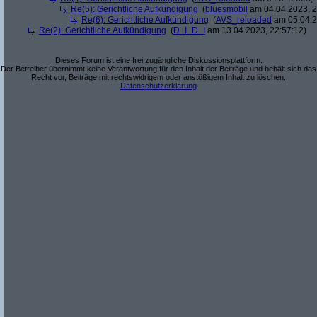
Re(5): Gerichtliche Aufkündigung
(
bluesmobil
am 04.04.2023, 2
Re(6): Gerichtliche Aufkündigung
(
AVS_reloaded
am 05.04.2
Re(2): Gerichtliche Aufkündigung
(
D_I_D_I
am 13.04.2023, 22:57:12)
Dieses Forum ist eine frei zugängliche Diskussionsplattform.
Der Betreiber übernimmt keine Verantwortung für den Inhalt der Beiträge und behält sich das
Recht vor, Beiträge mit rechtswidrigem oder anstößigem Inhalt zu löschen.
Datenschutzerklärung