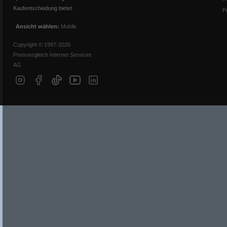
Kaufentscheidung bietet.
P
Ansicht wählen:
Mobile
Copyright © 1997-2026
Preisvergleich Internet Services
AG