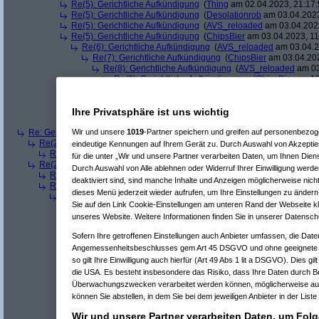
Re(5): Gerichtliche Aufkündigung
(
Thing
am 02.04.2023, 21:17:
Re(5): Gerichtliche Aufkündigung
(
Desolationrob
am 03.04.2023
Re(5): Gerichtliche Aufkündigung
(
AVS_reloaded
am 03.04.2023
Re(5): Gerichtliche Aufkündigung
(
ChipsBier
am 03.04.2023, 11
Re(6): Gerichtliche Aufkündigung
(
AVS_reloaded
am 03.04.2
Re(7): Gerichtliche Aufkündigung
(
ChipsBier
am 03.04.202
Re(8): Gerichtliche Aufkündigung
(
AVS_reloaded
am 03
Re(9): Gerichtliche Aufkündigung
(
ChipsBier
am 13
Re(5): Gerichtliche Aufkündigung
(
SeCCi
am 03.04.2023, 14:41
Re(6): Gerichtliche Aufkündigung
(
AVS_reloaded
am 03.04.2
Re(7): Gerichtliche Aufkündigung
(
lsr2
am 03.04.2023, 16:
Ihre Privatsphäre ist uns wichtig
Re(8): Gerichtliche Aufkündigung
(
AVS_reloaded
am 03
Re: Gerichtliche Aufkündigung
(
ein Kritiker
am 03.04.2023, 00:04:54)
Wir und unsere
1019
-Partner speichern und greifen auf personenbezo
Re(2): Gerichtliche Aufkündigung
(
Desolationrob
am 03.04.2023, 09:00:
eindeutige Kennungen auf Ihrem Gerät zu. Durch Auswahl von Akzeptier
Re(3): Gerichtliche Aufkündigung
(
AVS_reloaded
am 04.04.2023, 10:
für die unter „Wir und unsere Partner verarbeiten Daten, um Ihnen Dien
Re(2): Gerichtliche Aufkündigung
(
woagla
am 03.04.2023, 21:42:00)
Durch Auswahl von Alle ablehnen oder Widerruf Ihrer Einwilligung werde
Re(3): Gerichtliche Aufkündigung
(
ein Kritiker
am 03.04.2023, 23:57:
deaktiviert sind, sind manche Inhalte und Anzeigen möglicherweise nicht
Re(3): Gerichtliche Aufkündigung
(
AVS_reloaded
am 04.04.2023, 10:
dieses Menü jederzeit wieder aufrufen, um Ihre Einstellungen zu ändern 
Re(4): Gerichtliche Aufkündigung
(
woagla
am 04.04.2023, 20:43:3
Sie auf den Link Cookie-Einstellungen am unteren Rand der Webseite kli
Re(5): Gerichtliche Aufkündigung
(
AVS_reloaded
am 04.04.2023
unseres Website. Weitere Informationen finden Sie in unserer Datensch
Re(6): Gerichtliche Aufkündigung
(
woagla
am 05.04.2023, 02
Re(7): Gerichtliche Aufkündigung
(
AVS_reloaded
am 05.04
Sofern Ihre getroffenen Einstellungen auch Anbieter umfassen, die Daten
Re(6): Gerichtliche Aufkündigung
(
woagla
am 05.04.2023, 02
Angemessenheitsbeschlusses gem Art 45 DSGVO und ohne geeignete G
Re(7): Gerichtliche Aufkündigung
(
AVS_reloaded
am 05.04
Re(6): Gerichtliche Aufkündigung
(
woagla
am 05.04.2023, 02
so gilt Ihre Einwilligung auch hierfür (Art 49 Abs 1 lit a DSGVO). Dies gi
Re(7): Gerichtliche Aufkündigung
(
-lt-
am 05.04.2023, 07:5
die USA. Es besteht insbesondere das Risiko, dass Ihre Daten durch B
Re(8): Gerichtliche Aufkündigung
(
woagla
am 05.04.202
Überwachungszwecken verarbeitet werden können, möglicherweise auc
Re(9): Gerichtliche Aufkündigung
(
-lt-
am 05.04.2023,
können Sie abstellen, in dem Sie bei dem jeweiligen Anbieter in der Liste
Re(10): Gerichtliche Aufkündigung
(
woagla
am 05.
Re(11): Gerichtliche Aufkündigung
(
-lt-
am 05.04
Wir und unsere Partner verarbeiten Daten, um Folg