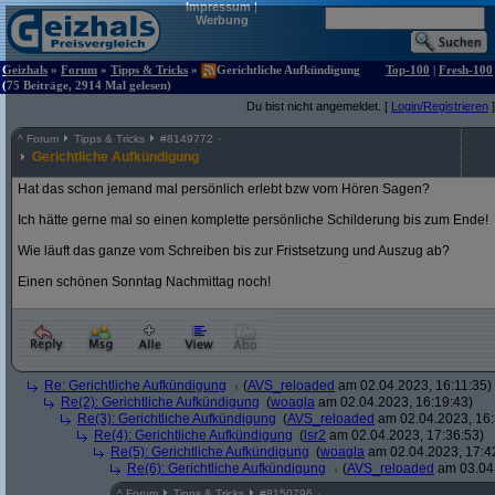
Impressum
|
Werbung
Geizhals
»
Forum
»
Tipps & Tricks
»
Gerichtliche Aufkündigung
Top-100
|
Fresh-100
(75 Beiträge, 2914 Mal gelesen)
Du bist nicht angemeldet. [
Login/Registrieren
]
^
Forum
Tipps & Tricks
#
8149772
Gerichtliche Aufkündigung
Hat das schon jemand mal persönlich erlebt bzw vom Hören Sagen?
Ich hätte gerne mal so einen komplette persönliche Schilderung bis zum Ende!
Wie läuft das ganze vom Schreiben bis zur Fristsetzung und Auszug ab?
Einen schönen Sonntag Nachmittag noch!
Re: Gerichtliche Aufkündigung
(
AVS_reloaded
am 02.04.2023, 16:11:35)
Re(2): Gerichtliche Aufkündigung
(
woagla
am 02.04.2023, 16:19:43)
Re(3): Gerichtliche Aufkündigung
(
AVS_reloaded
am 02.04.2023, 16:
Re(4): Gerichtliche Aufkündigung
(
lsr2
am 02.04.2023, 17:36:53)
Re(5): Gerichtliche Aufkündigung
(
woagla
am 02.04.2023, 17:4
Re(6): Gerichtliche Aufkündigung
(
AVS_reloaded
am 03.04.
^
Forum
Tipps & Tricks
#
8150796