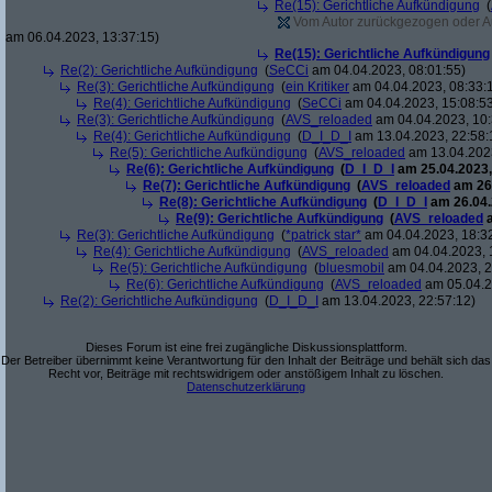
Re(15): Gerichtliche Aufkündigung
(
Vom Autor zurückgezogen oder Auto
am 06.04.2023, 13:37:15)
Re(15): Gerichtliche Aufkündigung
Re(2): Gerichtliche Aufkündigung
(
SeCCi
am 04.04.2023, 08:01:55)
Re(3): Gerichtliche Aufkündigung
(
ein Kritiker
am 04.04.2023, 08:33:
Re(4): Gerichtliche Aufkündigung
(
SeCCi
am 04.04.2023, 15:08:5
Re(3): Gerichtliche Aufkündigung
(
AVS_reloaded
am 04.04.2023, 10:
Re(4): Gerichtliche Aufkündigung
(
D_I_D_I
am 13.04.2023, 22:58:
Re(5): Gerichtliche Aufkündigung
(
AVS_reloaded
am 13.04.2023
Re(6): Gerichtliche Aufkündigung
(
D_I_D_I
am 25.04.2023,
Re(7): Gerichtliche Aufkündigung
(
AVS_reloaded
am 26.
Re(8): Gerichtliche Aufkündigung
(
D_I_D_I
am 26.04.
Re(9): Gerichtliche Aufkündigung
(
AVS_reloaded
a
Re(3): Gerichtliche Aufkündigung
(
*patrick star*
am 04.04.2023, 18:3
Re(4): Gerichtliche Aufkündigung
(
AVS_reloaded
am 04.04.2023, 
Re(5): Gerichtliche Aufkündigung
(
bluesmobil
am 04.04.2023, 2
Re(6): Gerichtliche Aufkündigung
(
AVS_reloaded
am 05.04.2
Re(2): Gerichtliche Aufkündigung
(
D_I_D_I
am 13.04.2023, 22:57:12)
Dieses Forum ist eine frei zugängliche Diskussionsplattform.
Der Betreiber übernimmt keine Verantwortung für den Inhalt der Beiträge und behält sich das
Recht vor, Beiträge mit rechtswidrigem oder anstößigem Inhalt zu löschen.
Datenschutzerklärung