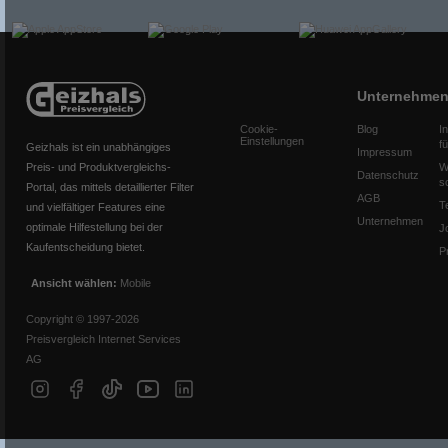
Unternehme
Cookie-
Blog
I
Einstellungen
f
Geizhals ist ein unabhängiges
Impressum
Preis- und Produktvergleichs-
W
Datenschutz
s
Portal, das mittels detaillierter Filter
AGB
T
und vielfältiger Features eine
Unternehmen
optimale Hilfestellung bei der
J
Kaufentscheidung bietet.
P
Ansicht wählen:
Mobile
Copyright © 1997-2026
Preisvergleich Internet Services
AG