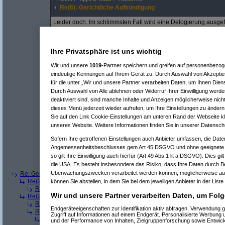
Re(6): Gerichtliche Aufkündigung
Leider doch. Im schlimmsten Fall wird eine Delogierung ausge
Gerichtsvollzieher. Selbst dann und auch davor kann das ganz
Obdachlosigkeit droht. Finanziert wird das Ganze durch den Ver
Ihre Privatsphäre ist uns wichtig
Wir und unsere
1019
-Partner speichern und greifen auf personenbezo
eindeutige Kennungen auf Ihrem Gerät zu. Durch Auswahl von Akzeptier
für die unter „Wir und unsere Partner verarbeiten Daten, um Ihnen Dien
Re(5): Gerichtliche Aufkündigung
(
Thing
am 02.04.2023, 21:17:
Re(5): Gerichtliche Aufkündigung
(
Desolationrob
am 03.04.2023
Durch Auswahl von Alle ablehnen oder Widerruf Ihrer Einwilligung werde
Re(5): Gerichtliche Aufkündigung
(
AVS_reloaded
am 03.04.2023
deaktiviert sind, sind manche Inhalte und Anzeigen möglicherweise nicht
Re(5): Gerichtliche Aufkündigung
(
ChipsBier
am 03.04.2023, 11
dieses Menü jederzeit wieder aufrufen, um Ihre Einstellungen zu ändern 
Re(6): Gerichtliche Aufkündigung
(
AVS_reloaded
am 03.04.2
Sie auf den Link Cookie-Einstellungen am unteren Rand der Webseite kli
Re(7): Gerichtliche Aufkündigung
(
ChipsBier
am 03.04.202
unseres Website. Weitere Informationen finden Sie in unserer Datensch
Re(8): Gerichtliche Aufkündigung
(
AVS_reloaded
am 03
Re(9): Gerichtliche Aufkündigung
(
ChipsBier
am 13
Sofern Ihre getroffenen Einstellungen auch Anbieter umfassen, die Daten
Re(5): Gerichtliche Aufkündigung
(
SeCCi
am 03.04.2023, 14:41
Angemessenheitsbeschlusses gem Art 45 DSGVO und ohne geeignete G
Re(6): Gerichtliche Aufkündigung
(
AVS_reloaded
am 03.04.2
so gilt Ihre Einwilligung auch hierfür (Art 49 Abs 1 lit a DSGVO). Dies gi
Re(7): Gerichtliche Aufkündigung
(
lsr2
am 03.04.2023, 16:
die USA. Es besteht insbesondere das Risiko, dass Ihre Daten durch B
Re(8): Gerichtliche Aufkündigung
(
AVS_reloaded
am 03
Überwachungszwecken verarbeitet werden können, möglicherweise auc
Re: Gerichtliche Aufkündigung
(
ein Kritiker
am 03.04.2023, 00:04:54)
Re(2): Gerichtliche Aufkündigung
(
Desolationrob
am 03.04.2023, 09:00:
können Sie abstellen, in dem Sie bei dem jeweiligen Anbieter in der Liste
Re(3): Gerichtliche Aufkündigung
(
AVS_reloaded
am 04.04.2023, 10:
Wir und unsere Partner verarbeiten Daten, um Folg
Re(2): Gerichtliche Aufkündigung
(
woagla
am 03.04.2023, 21:42:00)
Re(3): Gerichtliche Aufkündigung
(
ein Kritiker
am 03.04.2023, 23:57:
Endgeräteeigenschaften zur Identifikation aktiv abfragen. Verwendung 
Re(3): Gerichtliche Aufkündigung
(
AVS_reloaded
am 04.04.2023, 10:
Zugriff auf Informationen auf einem Endgerät. Personalisierte Werbung
Re(4): Gerichtliche Aufkündigung
(
woagla
am 04.04.2023, 20:43:3
und der Performance von Inhalten, Zielgruppenforschung sowie Entwic