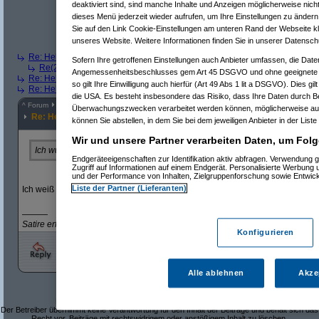
Re(6): Hello Easy MFA
(
Paulas_Papa
am 16.04.2023, 20:45:
deaktiviert sind, sind manche Inhalte und Anzeigen möglicherweise nicht
Re(5): Hello Easy MFA
(
AVS_reloaded
am 16.04.2023, 20:55:11
dieses Menü jederzeit wieder aufrufen, um Ihre Einstellungen zu ändern 
Re(6): Hello Easy MFA
(
Paulas_Papa
am 16.04.2023, 21:04:
Sie auf den Link Cookie-Einstellungen am unteren Rand der Webseite kli
Re(7): Hello Easy MFA
(
AVS_reloaded
am 16.04.2023, 21
unseres Website. Weitere Informationen finden Sie in unserer Datensch
Re(8): Hello Easy MFA
(
mko
am 16.04.2023, 23:38:19)
Re: Hello Easy MFA
(
lsr2
am 16.04.2023, 13:04:40)
Sofern Ihre getroffenen Einstellungen auch Anbieter umfassen, die Daten
Re(2): Hello Easy MFA
(
Paulas_Papa
am 16.04.2023, 13:11:22)
Angemessenheitsbeschlusses gem Art 45 DSGVO und ohne geeignete G
Re: Hello Easy MFA
(
*patrick star*
am 17.04.2023, 06:39:57)
so gilt Ihre Einwilligung auch hierfür (Art 49 Abs 1 lit a DSGVO). Dies gi
Re: Hello Easy MFA
(
Desolationrob
am 17.04.2023, 18:01:39)
die USA. Es besteht insbesondere das Risiko, dass Ihre Daten durch B
^
Forum
Finanzen
#
8151049
Überwachungszwecken verarbeitet werden können, möglicherweise auc
Re: Hello Easy MFA
können Sie abstellen, in dem Sie bei dem jeweiligen Anbieter in der Liste
Wir und unsere Partner verarbeiten Daten, um Folg
Ich wurde letztes Wochenende von Hello auf Easy umgestellt.
Endgeräteeigenschaften zur Identifikation aktiv abfragen. Verwendung 
Zugriff auf Informationen auf einem Endgerät. Personalisierte Werbung
und der Performance von Inhalten, Zielgruppenforschung sowie Entwic
Liste der Partner (Lieferanten)
Ich weiß
———
Satire erfordert Intelligenz beim Empfänger.
Konfigurieren
Alle ablehnen
Akze
Dieses Forum ist eine frei zugängliche Diskussionsplattform.
Der Betreiber übernimmt keine Verantwortung für den Inhalt der Beiträge und behält sich das
Recht vor, Beiträge mit rechtswidrigem oder anstößigem Inhalt zu löschen.