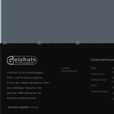
Unternehme
Cookie-
Blog
I
Einstellungen
f
Geizhals ist ein unabhängiges
Impressum
Preis- und Produktvergleichs-
W
Datenschutz
s
Portal, das mittels detaillierter Filter
AGB
T
und vielfältiger Features eine
Unternehmen
optimale Hilfestellung bei der
J
Kaufentscheidung bietet.
P
Ansicht wählen:
Mobile