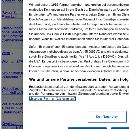
09.07.2026,
13.07.2026,
budget/buchaltung
26
693
22:50 Uhr
13:01 Uhr
Wir und unsere
1019
-Partner speichern und greifen auf personenbezo
redfly
eindeutige Kennungen auf Ihrem Gerät zu. Durch Auswahl von Akzeptier
Paypal Zahlung in
für die unter „Wir und unsere Partner verarbeiten Daten, um Ihnen Dien
23.06.2026,
10.07.2026,
Fremdwährung empfangen
12
331
14:14 Uhr
21:48 Uhr
Durch Auswahl von Alle ablehnen oder Widerruf Ihrer Einwilligung werde
KiLL0R
deaktiviert sind, sind manche Inhalte und Anzeigen möglicherweise nicht
Privatkunden Onlinebanking
dieses Menü jederzeit wieder aufrufen, um Ihre Einstellungen zu ändern 
ohne Smartphone App, nur
Sie auf den Link Cookie-Einstellungen am unteren Rand der Webseite kli
08.04.2026,
10.07.2026,
per Computer?
41
1188
19:31 Uhr
21:43 Uhr
unseres Website. Weitere Informationen finden Sie in unserer Datensch
(Sehbehinderung)
^L^
Sofern Ihre getroffenen Einstellungen auch Anbieter umfassen, die Daten
16.09.2025,
10.07.2026,
Angemessenheitsbeschlusses gem Art 45 DSGVO und ohne geeignete G
Wero
61
1814
my_nick_name
20:31 Uhr
21:33 Uhr
so gilt Ihre Einwilligung auch hierfür (Art 49 Abs 1 lit a DSGVO). Dies gi
Wie man ETFs ausnimmt
die USA. Es besteht insbesondere das Risiko, dass Ihre Daten durch B
22.05.2026,
08.07.2026,
176
2560
08:26 Uhr
10:00 Uhr
Überwachungszwecken verarbeitet werden können, möglicherweise auc
kaufinator1
können Sie abstellen, in dem Sie bei dem jeweiligen Anbieter in der Liste
Schläft man bei CC in der
01.07.2026,
07.07.2026,
Pendeluhr ?
26
572
Wir und unsere Partner verarbeiten Daten, um Folg
09:18 Uhr
08:16 Uhr
Desolationrob
Endgeräteeigenschaften zur Identifikation aktiv abfragen. Verwendung 
Wie soll es eigentlich
Zugriff auf Informationen auf einem Endgerät. Personalisierte Werbung
05.06.2026,
17.06.2026,
finanziell weitergehen?
91
1167
und der Performance von Inhalten, Zielgruppenforschung sowie Entwic
22:08 Uhr
19:02 Uhr
novate
Liste der Partner (Lieferanten)
Wie zufrieden seid ihr mit
eurer KFZ-Versicherung?
11.05.2026,
17.06.2026,
157
2333
Erfahrungen & Tipps
17:17 Uhr
09:50 Uhr
Konfigurieren
HashHunter
Kryptowährungen es geht nur
05.06.2026,
11.06.2026,
noch nach Süden
33
567