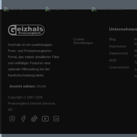
Unternehme
Cookie-
Blog
I
Einstellungen
f
Geizhals ist ein unabhängiges
Impressum
Preis- und Produktvergleichs-
W
Datenschutz
s
Portal, das mittels detaillierter Filter
AGB
T
und vielfältiger Features eine
Unternehmen
optimale Hilfestellung bei der
J
Kaufentscheidung bietet.
P
Ansicht wählen:
Mobile
Copyright © 1997-2026
Preisvergleich Internet Services
AG