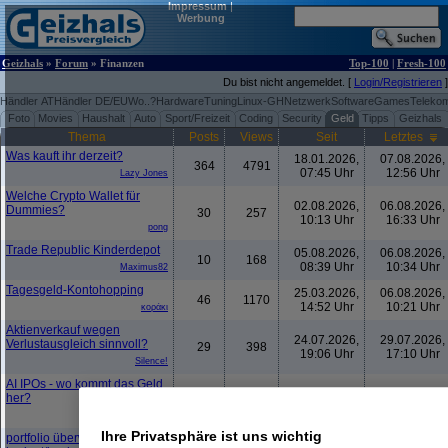
Impressum
|
Werbung
Geizhals
»
Forum
» Finanzen
Top-100
|
Fresh-100
Du bist nicht angemeldet. [
Login/Registrieren
]
Händler AT
Händler DE/EU
Wo..?
Hardware
Tuning
Linux-GH
Netzwerk
Software
Games
Teleko
Foto
Movies
Haushalt
Auto
Sport/Freizeit
Coding
Security
Geld
Tipps
Geizhals
Thema
Posts
Views
Seit
Letztes
Was kauft ihr derzeit?
18.01.2026,
07.08.2026,
364
4791
07:45 Uhr
12:56 Uhr
Lazy Jones
Welche Crypto Wallet für
02.08.2026,
06.08.2026,
Dummies?
30
257
10:13 Uhr
16:33 Uhr
pong
Trade Republic Kinderdepot
05.08.2026,
06.08.2026,
10
168
08:39 Uhr
10:34 Uhr
Maximus82
Tagesgeld-Kontohopping
25.03.2026,
06.08.2026,
46
1170
14:52 Uhr
10:21 Uhr
κοράκι
Aktienverkauf wegen
24.07.2026,
29.07.2026,
Verlustausgleich sinnvoll?
29
398
19:06 Uhr
17:10 Uhr
Silence!
AI IPOs - wo kommt das Geld
10.06.2026,
18.07.2026,
her?
47
899
11:56 Uhr
12:09 Uhr
Paulas_Papa
Ihre Privatsphäre ist uns wichtig
portfolio überwachen +