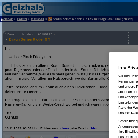
Geizhals
»
Forum
»
Haushalt
»
Braun Series 8 oder 9 ? (23 Beiträge, 897 Mal gelesen)
^
Forum
Haushalt
#
8168275
Braun Series 8 oder 9 ?
Hi,
... weil der Black Friday naht...
... ich besitze einen älteren Braun Series 5 - diesen nutze ich vielleicht 1x/Mona
Ihre Priv
paar Tage nass unter der Dusche oder in der Sauna. D.h. ich rasiere üblicherw
mal den 5er nehme, weil es schnell gehen muss, ist das Ergebnis - verglichen m
Wir und uns
ähem ... mäßig. Vor allem im Halsbereich, wo der Bart in alle Richtungen wächst
Kennungen au
und unsere P
Jetzt überlege ich fürn Urlaub auch einen Elektrischen ... Idee: ich tu' den alten 
daheim einen neuen.
ablehnen oder
und Anzeigen
Die Frage, die mich quält: ist ein aktueller Series 8 oder 9
deutlich
besser als d
Einstellungen
Rasierer-Ranking viel Werbe-Geschwurbel und ich wäre mit der teuren Neuansc
Rand der Webs
Thx
unserer Date
Quintus
Sofern Ihre g
Angemessenhe
16.11.2023, 09:57 Uhr - Editiert von
quintus
, alte Version:
hier
Ihre Einwilli
besteht insb