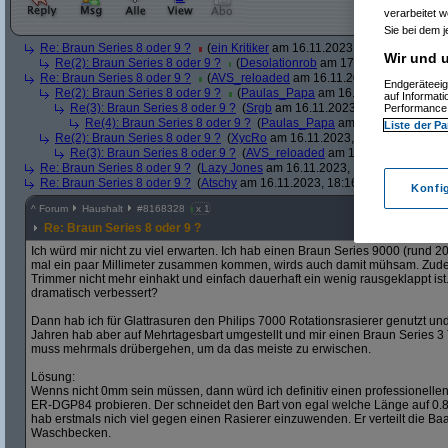
verarbeitet 
Sie bei dem j
Re: Braun Series 8 oder 9 ?
(
ein Kritiker
am 16.11.2023, 11:41:26)
Wir und u
Re(2): Braun Series 8 oder 9 ?
(
Desolationrob
am 17.11.2023, 12:46:3
Re: Braun Series 8 oder 9 ?
(
AVS_reloaded
am 16.11.2023, 12:21:52)
Endgeräteeig
Re(2): Braun Series 8 oder 9 ?
(
Paulas_Papa
am 16.11.2023, 12:33:2
auf Informat
Re(3): Braun Series 8 oder 9 ?
(
Srgb
am 16.11.2023, 12:44:40)
Performance 
Re(4): Braun Series 8 oder 9 ?
(
Paulas_Papa
am 16.11.2023, 12:5
Liste der Pa
Re(2): Braun Series 8 oder 9 ?
(
XycRo
am 16.11.2023, 15:35:35)
Re(3): Braun Series 8 oder 9 ?
(
AVS_reloaded
am 16.11.2023, 18:50
Re: Braun Series 8 oder 9 ?
(
Lazy Jones
am 16.11.2023, 18:03:27)
Re: Braun Series 8 oder 9 ?
(
Atschy
am 16.11.2023, 18:16:37)
Konfi
^
Forum
Haushalt
#
8168328
x 1
Re: Braun Series 8 oder 9 ?
Ich würd mir nicht zu viel erwarten. Ich hab einen Braun Series 9000 (rund 
mal ein paar Millimeter zusammen kommen, wirds auch damit mühsam. Zude
Trimmer nicht mehr einhakt und einfach dauerhaft ein wenig rausgeklappt ist. V
dramatisch verbessert?
Dann hab ich für Glattrasuren den Philips 7000 Rotationsrasierer genutzt und
Jahren hab aber auf Mehrtagesbart umgestellt und mir einen Braun Series 3 
muss mehrmals drübergehen, um da das meiste zu erwischen.
Lösung:
Wenns nicht 0mm sein müssen, dann würd ich definitiv einen professionelle
ER-DGP84 probieren. Der schneidet den Bart von egal welche Länge auf 0.8-
hab erstmals nich viel gegen einen Rasierer einzuwenden. Er verteilt die Baa
Waschbecken.