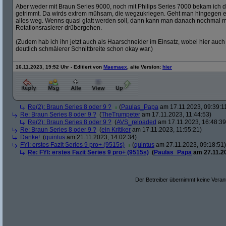
Aber weder mit Braun Series 9000, noch mit Philips Series 7000 bekam ich
getrimmt. Da wirds extrem mühsam, die wegzukriegen. Geht man hingegen ei
alles weg. Wenns quasi glatt werden soll, dann kann man danach nochmal mi
Rotationsrasierer drübergehen.
(Zudem hab ich ihn jetzt auch als Haarschneider im Einsatz, wobei hier auch
deutlich schmälerer Schnittbreite schon okay war.)
16.11.2023, 19:52 Uhr - Editiert von
Maemaex
, alte Version:
hier
Re(2): Braun Series 8 oder 9 ?
(
Paulas_Papa
am 17.11.2023, 09:39:1
Re: Braun Series 8 oder 9 ?
(
TheTrumpeter
am 17.11.2023, 11:44:53)
Re(2): Braun Series 8 oder 9 ?
(
AVS_reloaded
am 17.11.2023, 16:48:39
Re: Braun Series 8 oder 9 ?
(
ein Kritiker
am 17.11.2023, 11:55:21)
Danke!
(
quintus
am 21.11.2023, 14:02:34)
FYI: erstes Fazit Series 9 pro+ (9515s)
(
quintus
am 27.11.2023, 09:18:51)
Re: FYI: erstes Fazit Series 9 pro+ (9515s)
(
Paulas_Papa
am 27.11.20
Der Betreiber übernimmt keine Verant