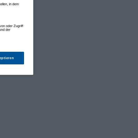
ellen, in dem
von oder Zugriff
und der
eptieren