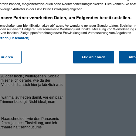
werden können, möglicherweise auch ohne Rechtsbehelfsmöglichkeiten. Dies können Sie abst
eweiligen Anbieter in der Liste keine Einwilligung abgeben.
nsere Partner verarbeiten Daten, um Folgendes bereitzustellen:
1)
enschaften zur Identifikation aktiv abfragen. Verwendung genauer Standortdaten. Speichern 
1)
ionen auf einem Endgerät. Personalisierte Werbung und Inhalte, Messung von Werbeleistung 
von Inhalten, Zielgruppenforschung sowie Entwicklung und Verbesserung von Angeboten.
5:46)
rtner (Lieferanten)
:35)
gurieren
Alle ablehnen
Akz
Maemaex
16.11.2023, 19:41:36
2020 oder noch ) weitergeben. Sobald
m sehe ich gerade, wie da der
ielleicht hat sich hier ja kürzlich was
 war mal zufrieden damit. Vor ein paar
Trimmer besorgt. Nicht ideal, man
n Haarschneider, wie den Panasonic
2mm, je nach Einstellung, und ich
rthaare halt sehr gut ums