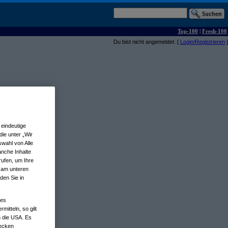
Top-100
|
Fresh-100
Du bist nicht angemeldet. [
Login/Registrieren
]
eindeutige
ie unter „Wir
wahl von Alle
anche Inhalte
rufen, um Ihre
n am unteren
den Sie in
nes
tteln, so gilt
n die USA. Es
wecken