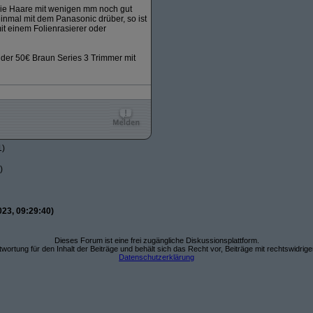
 die Haare mit wenigen mm noch gut
nmal mit dem Panasonic drüber, so ist
t einem Folienrasierer oder
 der 50€ Braun Series 3 Trimmer mit
1)
)
23, 09:29:40)
Dieses Forum ist eine frei zugängliche Diskussionsplattform.
wortung für den Inhalt der Beiträge und behält sich das Recht vor, Beiträge mit rechtswidrig
Datenschutzerklärung