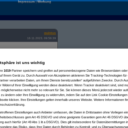
Impressum
|
Werbung
quintus
16.11.2023, 09:56:39
t, ansonsten rasiere ich mich alle
atsphäre ist uns wichtig
eise einen 3-4-Tagesbart. Wenn ich
it der Nassrasur in der Sauna -
ere
1019
-Partner speichern und greifen auf personenbezogene Daten wie Browserdaten oder 
.
f Ihrem Gerät zu. Durch Auswahl von Akzeptieren aktivieren Sie Tracking-Technologien für d
artner verarbeiten Daten, um Ihnen Dienste bereitzustellen“ aufgeführten Zwecke. Durch Aus
5er in die FeWo und kauf' mir für
 Widerruf Ihrer Einwilligung werden diese deaktiviert. Wenn Tracker deaktiviert sind, sind m
 möglicherweise nicht mehr so relevant für Sie. Sie können dieses Menü jederzeit wieder auf
er vorhandene 5er? Oder ist das
 zu ändern oder Ihre Einwilligung zu widerrufen, indem Sie auf den Link Cookie-Einstellunge
haffung auch nicht glücklich?
eite klicken. Ihre Einstellungen gelten innerhalb unseres Website. Weitere Informationen fin
nschutzerklärung.
etroffenen Einstellungen auch Anbieter umfassen, die Daten in Drittstaaten ohne Vorliegen ei
itsbeschlusses gem Art 45 DSGVO und ohne geeignete Garantien gem Art 46 DSGVO übermi
gung auch hierfür (Art 49 Abs 1 lit a DSGVO). Dies gilt insbesondere für Datenübermittlungen i
esondere das Risiko, dass Ihre Daten durch Behörden zu Kontroll- und zu Überwachungsz