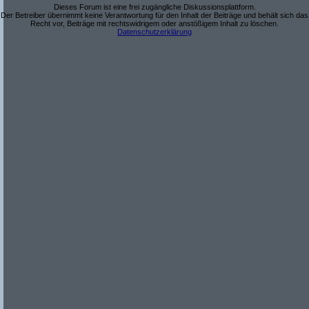
Dieses Forum ist eine frei zugängliche Diskussionsplattform.
Der Betreiber übernimmt keine Verantwortung für den Inhalt der Beiträge und behält sich das
Recht vor, Beiträge mit rechtswidrigem oder anstößigem Inhalt zu löschen.
Datenschutzerklärung