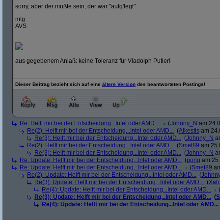
sorry, aber der mußte sein, der war "aufg'legt"
mfg
AVS
aus gegebenem Anlaß: keine Toleranz für Vladolph Putler!
Dieser Beitrag bezieht sich auf eine
ältere Version
des beantworteten Postings!
Re: Helft mir bei der Entscheidung...Intel oder AMD...
(
Johnny_N
am 24.0
Re(2): Helft mir bei der Entscheidung...Intel oder AMD...
(
Alkestis
am 24.0
Re(3): Helft mir bei der Entscheidung...Intel oder AMD...
(
Johnny_N
am
Re(2): Helft mir bei der Entscheidung...Intel oder AMD...
(
Smet89
am 25.0
Re(3): Helft mir bei der Entscheidung...Intel oder AMD...
(
Johnny_N
am
Re: Update: Helft mir bei der Entscheidung...Intel oder AMD...
(
pong
am 25.
Re: Update: Helft mir bei der Entscheidung...Intel oder AMD...
(
Smet89
am
Re(2): Update: Helft mir bei der Entscheidung...Intel oder AMD...
(
Johnn
Re(3): Update: Helft mir bei der Entscheidung...Intel oder AMD...
(
Xah
Re(4): Update: Helft mir bei der Entscheidung...Intel oder AMD...
Re(3): Update: Helft mir bei der Entscheidung...Intel oder AMD...
(
S
Re(4): Update: Helft mir bei der Entscheidung...Intel oder AMD...