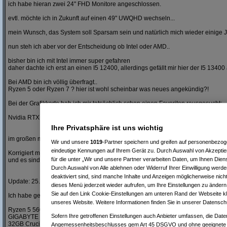
ich habe hieran zwei 24" FHD Monitore angeschlossen.
evtl. möchte ich in Zukunft auf einen 49" UWQHD wechseln...
mein Wunsch, das System soll Sparsam sein und natürlich mich wieder einige J
nun steh ich aber vor der Entscheidung ob Intel oder AMD..
bisher bin ich mit Intel immer super gefahren
daher dachte ich erst an einen I5 12400, allerdings gefällt mir hier der I5 13400
Bei AMD bin ich völlig überfragt..
Ryzen 5 oder Ryzen 7 ? hier ist wohl scheinbar was neues angekündig?!
Bei der Grafikkarte hab ich mir tatsächlich schon einen Favoriten rausgesucht:
Nvidia RTX 4060 8GB
Ihre Privatsphäre ist uns wichtig
im großen möchte ich gute Leistung bei sparsamen verbrauch haben..
Wir und unsere
1019
-Partner speichern und greifen auf personenbezo
eindeutige Kennungen auf Ihrem Gerät zu. Durch Auswahl von Akzeptier
Korrigiert mich gerne wenn ich völlig daneben liege...
für die unter „Wir und unsere Partner verarbeiten Daten, um Ihnen Dien
und es sind hier bestimmt noch eine menge Fragen offen...
Durch Auswahl von Alle ablehnen oder Widerruf Ihrer Einwilligung werde
deaktiviert sind, sind manche Inhalte und Anzeigen möglicherweise nicht
Update: 25.01.2024
dieses Menü jederzeit wieder aufrufen, um Ihre Einstellungen zu ändern 
Sie auf den Link Cookie-Einstellungen am unteren Rand der Webseite kli
Ich habe gestern Abend gebrauchtes System Angeboten bekommen:
unseres Website. Weitere Informationen finden Sie in unserer Datensch
Ryzen 5 5600X
Sofern Ihre getroffenen Einstellungen auch Anbieter umfassen, die Daten
GIGABYTE B450 I AORUS Pro WIFI
32GB Crucial Ballistix schwarz DIMM 16GB, DDR4-3200, CL16-18-18-36
Angemessenheitsbeschlusses gem Art 45 DSGVO und ohne geeignete G