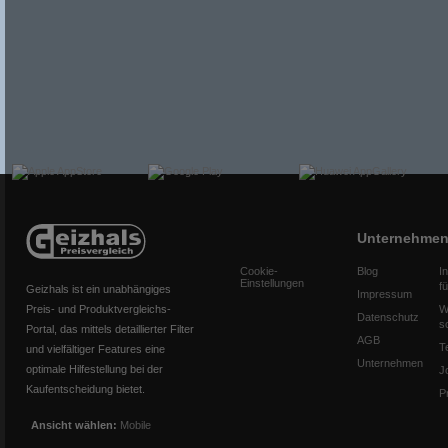
Unternehme
Cookie-
Blog
I
Einstellungen
f
Geizhals ist ein unabhängiges
Impressum
Preis- und Produktvergleichs-
W
Datenschutz
s
Portal, das mittels detaillierter Filter
AGB
T
und vielfältiger Features eine
Unternehmen
optimale Hilfestellung bei der
J
Kaufentscheidung bietet.
P
Ansicht wählen:
Mobile