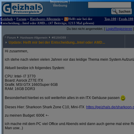
Impressum
|
Werbung
Geizhals
»
Forum
»
Hardware-Allgemein
»
Helft mir bei der
Top-100
|
Fresh-100
Entscheidung...Intel oder AMD... (47 Beiträge, 1213 Mal gelesen)
Du bist nicht angemeldet. [
Login/Registrieren
]
^
Forum
Hardware-Allgemein
#
8184088
Update: Helft mir bei der Entscheidung...Intel oder AMD...
Hi zusammen,
ich stehe nach vielen vielen Jahren vor das leidige Thema mein System Aufzurü
Aktuell besitze ich folgendes System:
CPU: Intel- I7 3770
Board: Asrock Z77E ITX
Grafik: MSI GTX 1660Super 6GB
RAM: 16GB DDR3
Besonderheit hierbei es soll weiterhin alles in ein ITX Gehäuse passen
Dieses Hier: Sharkoon Shark Zone C10, Mini-ITX
https:/
/
geizhals.de/
sharkoon-
zu meinen Budget: 600€ +-
ich mache mit dem PC viel Office und Abends wird dann auch gerne mal eine 
Man usw...)