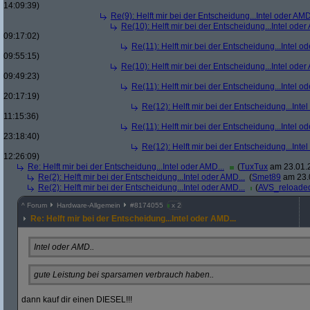
14:09:39)
Re(9): Helft mir bei der Entscheidung...Intel oder AMD
Re(10): Helft mir bei der Entscheidung...Intel oder
09:17:02)
Re(11): Helft mir bei der Entscheidung...Intel od
09:55:15)
Re(10): Helft mir bei der Entscheidung...Intel oder
09:49:23)
Re(11): Helft mir bei der Entscheidung...Intel od
20:17:19)
Re(12): Helft mir bei der Entscheidung...Intel
11:15:36)
Re(11): Helft mir bei der Entscheidung...Intel od
23:18:40)
Re(12): Helft mir bei der Entscheidung...Intel
12:26:09)
Re: Helft mir bei der Entscheidung...Intel oder AMD...
(
TuxTux
am 23.01.2
Re(2): Helft mir bei der Entscheidung...Intel oder AMD...
(
Smet89
am 23.0
Re(2): Helft mir bei der Entscheidung...Intel oder AMD...
(
AVS_reloade
^
Forum
Hardware-Allgemein
#
8174055
x 2
Re: Helft mir bei der Entscheidung...Intel oder AMD...
Intel oder AMD..
gute Leistung bei sparsamen verbrauch haben..
dann kauf dir einen DIESEL!!!