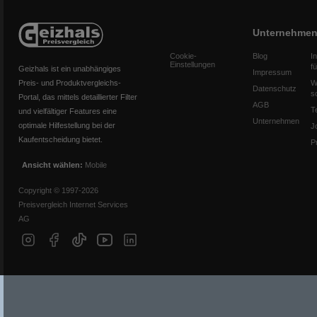
Unternehme
Cookie-
Blog
I
Einstellungen
f
Geizhals ist ein unabhängiges
Impressum
Preis- und Produktvergleichs-
W
Datenschutz
s
Portal, das mittels detaillierter Filter
AGB
T
und vielfältiger Features eine
Unternehmen
optimale Hilfestellung bei der
J
Kaufentscheidung bietet.
P
Ansicht wählen:
Mobile
Copyright © 1997-2026
Preisvergleich Internet Services
AG