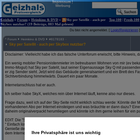
Impressum
|
Werbung
Geizhals
»
Forum
»
Heimkino & DVD
»
Sky per Satellit - auch per
Top-100
|
Fresh-100
Skybox nutzbar? (19 Beiträge, 883 Mal gelesen)
Du bist nicht angemeldet. [
Login/Registrieren
]
^
Forum
Heimkino & DVD
#
8178183
Sky per Satellit - auch per Skybox nutzbar?
Disclaimer: Vielleicht habe ich das falsche Unterforum erwischt, bitte Hinweis, 
Ein wenig mobiler Pensionistenmieter im betreubaren Wohnen von mir (ev bekan
Immo-Mogul) hat Sky per Satelit, laut seiner Eigenaussage Sky Q mit passende
er zig Sender sieht. Jetzt wird das Gebäude generalsaniert und ein Brett des F
Sichtverbindung himmelwärts. Dauert ein paar Monate.
Internetanschluss hat er auch.
Ich selber habe SkyX, welches rein über Internet läuft, kenne also nur dieses.
Frage dazu, weil ich auf der Sky-Seite nicht wirklich schlau werde: Könnte der 
vorhandenen Abo per Internet einsteigen und was bräuchte er dann dazu? Eine
daheim originalverpackt herumliegen und könnte ich ihm gerne leihen für ein pa
EDIT: Die "Sky Q Mini Box" schaut verdammt ähnlich aus zur meiner SkyX-Box, 
" Einfach losstreamen
Genieße dein Sky Programm auch ohne zusätzlichen Kabel- oder Sat-Anschluss.
Ihre Privatsphäre ist uns wichtig
dem Internet verbinden und schauen – egal ob live oder auf einem der 100 Kanä