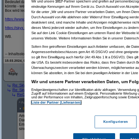
Wir und unsere
1017
-Partner speichern und greifen auf personenbezo
Bedeutet das, dass der Mieter mit seinen Kundendaten per SkyX/Q Mini-Kastl 
könnte - welches wesentlich umfangreicher ist als mein bloßes SkyX (Fußball u
eindeutige Kennungen auf Ihrem Gerät zu. Durch Auswahl von Akzeptier
Box wird lediglich als zusätzliches Nebengerät propagiert.
für die unter „Wir und unsere Partner verarbeiten Daten, um Ihnen Dien
Durch Auswahl von Alle ablehnen oder Widerruf Ihrer Einwilligung werde
https:/
/
www.sky.at/
produkte/
sky-q/
mini
deaktiviert sind, sind manche Inhalte und Anzeigen möglicherweise nicht
https:/
/
skyx.sky.at/
streaming-box
dieses Menü jederzeit wieder aufrufen, um Ihre Einstellungen zu ändern 
Sie auf den Link Cookie-Einstellungen am unteren Rand der Webseite kli
WB.
unseres Website. Weitere Informationen finden Sie in unserer Datensch
Sofern Ihre getroffenen Einstellungen auch Anbieter umfassen, die Daten
Angemessenheitsbeschlusses gem Art 45 DSGVO und ohne geeignete G
-- Inhaltsstoffe: Kompetenz, Erfahrung, Halbwissen, Hörensagen. Kann Spuren v
so gilt Ihre Einwilligung auch hierfür (Art 49 Abs 1 lit a DSGVO). Dies gi
15.03.2024, 00:52 Uhr - Editiert von
Weissbier
, alte Version:
hier
die USA. Es besteht insbesondere das Risiko, dass Ihre Daten durch B
Überwachungszwecken verarbeitet werden können, möglicherweise auc
können Sie abstellen, in dem Sie bei dem jeweiligen Anbieter in der Liste
Wir und unsere Partner verarbeiten Daten, um Folg
Re: Sky per Satellit - auch per Skybox nutzbar?
(
AVS_reloaded
am 15.03.2
Re: Sky per Satellit - auch per Skybox nutzbar?
(
Superflo
am 15.03.2024, 1
Endgeräteeigenschaften zur Identifikation aktiv abfragen. Verwendung 
Zugriff auf Informationen auf einem Endgerät. Personalisierte Werbung
Re(2): Sky per Satellit - auch per Skybox nutzbar?
(
Weissbier
am 15.03.
und der Performance von Inhalten, Zielgruppenforschung sowie Entwic
Liste der Partner (Lieferanten)
^
Forum
Heimkino & DVD
#
8178242
x 1
Re(3): Sky per Satellit - auch per Skybox nutzbar?
Am Einfachsten wäre es, direkt am TV die SkyQ-App zu installieren. Sol
Dann direkt in der TV-App die Benutzerdaten von Sky.at eingeben und fe
Konfigurieren
Empfangbar sind damit aber nur die Sky-Programme. Also die ganzen 
sind da nicht dabei.