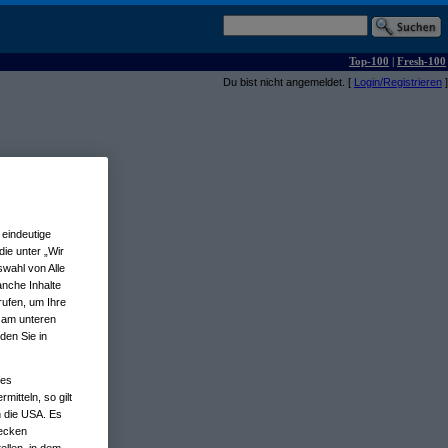
Top-100
|
Fresh-100
Du bist nicht angemeldet. [
Login/Registrieren
]
eindeutige
ie unter „Wir
wahl von Alle
anche Inhalte
rufen, um Ihre
n am unteren
den Sie in
nes
tteln, so gilt
n die USA. Es
wecken
ellen, in dem