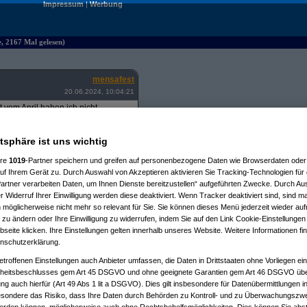
Impressum
|
Werbung
 2167 Mal gelesen)
mensafest
20.06.2024, 10:04:21
vom April haben ich nicht
atsphäre ist uns wichtig
ere
1019
-Partner speichern und greifen auf personenbezogene Daten wie Browserdaten oder 
f Ihrem Gerät zu. Durch Auswahl von Akzeptieren aktivieren Sie Tracking-Technologien für d
artner verarbeiten Daten, um Ihnen Dienste bereitzustellen“ aufgeführten Zwecke. Durch Aus
Zu meinen 140 Stk müssten also
 Widerruf Ihrer Einwilligung werden diese deaktiviert. Wenn Tracker deaktiviert sind, sind m
 möglicherweise nicht mehr so relevant für Sie. Sie können dieses Menü jederzeit wieder auf
uss? Oder schaue ich jetzt durch
 zu ändern oder Ihre Einwilligung zu widerrufen, indem Sie auf den Link Cookie-Einstellunge
eite klicken. Ihre Einstellungen gelten innerhalb unseres Website. Weitere Informationen fin
nschutzerklärung.
etroffenen Einstellungen auch Anbieter umfassen, die Daten in Drittstaaten ohne Vorliegen ei
itsbeschlusses gem Art 45 DSGVO und ohne geeignete Garantien gem Art 46 DSGVO übermi
gung auch hierfür (Art 49 Abs 1 lit a DSGVO). Dies gilt insbesondere für Datenübermittlungen i
esondere das Risiko, dass Ihre Daten durch Behörden zu Kontroll- und zu Überwachungsz
6.2024, 19:21:47)
werden können, möglicherweise auch ohne Rechtsbehelfsmöglichkeiten. Dies können Sie abst