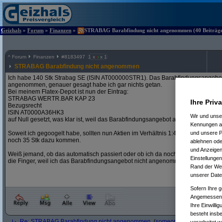
Geizhals
»
Forum
»
Finanzen
»
STRABAG Barabfindung nicht angenommen (40 Beiträge,
^
Forum
Finanzen
#
8183497
1 x
x 1
STRABAG Barabfindung nicht angenommen
Ich habe 140 Stk Strabag SE (ISIN AT000000STR1). Das Barabfindungsangebot 
angenommen, genauer gesagt habe ich gar nichts getan.
Bei meinem Flatex-Depot ist nun der Eintrag:
STRABAG WERTR.BAR KAP 23
Ihre Priv
Bezugsrecht
ISIN AT0000A36HK3
Wir und uns
auf Null gesetzt, was klar ist, weil das Barabfindungsangebot ausgelaufen ist.
Kennungen au
und unsere P
Soweit ich gegoogelt habe, sollten nun Aktien im Verhältnis 1:4 dazukommen. 
noch 35 Stk dazu kommen.
ablehnen oder
und Anzeigen
Weiß jemand, ob das automatisch passiert oder ob ich da noch etwas machen m
Einstellungen
die Finger, weil ich das Barabfindungsangebot nicht angenommen habe?
Rand der Webs
unserer Date
Sofern Ihre g
Angemessenhe
Ihre Einwilli
besteht insb
Re: STRABAG Barabfindung nicht angenommen
(
someonelikeme
am 20.0
verarbeitet 