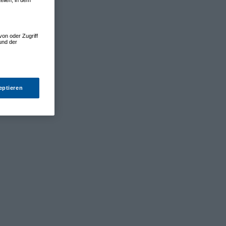
von oder Zugriff
und der
eptieren