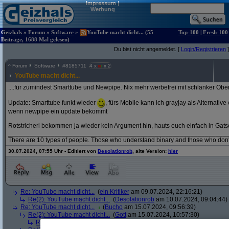
Impressum
|
Werbung
Geizhals
»
Forum
»
Software
»
YouTube macht dicht... (55
Top-100
|
Fresh-100
Beiträge, 1688 Mal gelesen)
Du bist nicht angemeldet. [
Login/Registrieren
]
^
Forum
Software
#
8185711
4 x
x 2
YouTube macht dicht...
....für zumindest Smarttube und Newpipe. Nix mehr werbefrei mit schlanker Ober
Update: Smarttube funkt wieder
, fürs Mobile kann ich grayjay als Alternativ
wenn newpipe ein update bekommt
Rotstricherl bekommen ja wieder kein Argument hin, hauts euch einfach in Gats
_____________________________________________________________
There are 10 types of people. Those who understand binary and those who don'
30.07.2024, 07:55 Uhr - Editiert von
Desolationrob
, alte Version:
hier
Re: YouTube macht dicht...
(
ein Kritiker
am 09.07.2024, 22:16:21)
Re(2): YouTube macht dicht...
(
Desolationrob
am 10.07.2024, 09:04:44)
Re: YouTube macht dicht...
(
Bucho
am 15.07.2024, 09:56:39)
Re(2): YouTube macht dicht...
(
Gott
am 15.07.2024, 10:57:30)
Re(3): YouTube macht dicht...
(
Bucho
am 15.07.2024, 11:46:25)