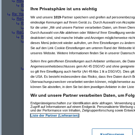
Re(2): YouTube macht dicht...
(
Desolationrob
am 15.07.2024, 11:01:0
Re(3): YouTube macht dicht...
(
Bucho
am 15.07.2024, 11:59:27)
Ihre Privatsphäre ist uns wichtig
Re(4): YouTube macht dicht...
(
Desolationrob
am 15.07.2024, 12:5
Re: YouTube macht dicht...
(
Gott
am 15.07.2024, 10:53:57)
Wir und unsere
1019
-Partner speichern und greifen auf personenbezo
Re(2): YouTube macht dicht...
(
Desolationrob
am 15.07.2024, 11:02:01)
eindeutige Kennungen auf Ihrem Gerät zu. Durch Auswahl von Akzeptier
Re(3): YouTube macht dicht...
(
Gott
am 15.07.2024, 12:05:41)
Re(4): YouTube macht dicht...
(
Desolationrob
am 15.07.2024, 12:5
für die unter „Wir und unsere Partner verarbeiten Daten, um Ihnen Dien
Re(2): YouTube macht dicht...
(
AVS_reloaded
am 15.07.2024, 11:07:3
Durch Auswahl von Alle ablehnen oder Widerruf Ihrer Einwilligung werde
Re(3): YouTube macht dicht...
(
Gott
am 15.07.2024, 11:57:00)
deaktiviert sind, sind manche Inhalte und Anzeigen möglicherweise nicht
Re(4): YouTube macht dicht...
(
AVS_reloaded
am 15.07.2024, 12:3
dieses Menü jederzeit wieder aufrufen, um Ihre Einstellungen zu ändern 
Re(5): YouTube macht dicht...
(
Desolationrob
am 15.07.2024, 1
Sie auf den Link Cookie-Einstellungen am unteren Rand der Webseite kli
Re(6): YouTube macht dicht...
(
AVS_reloaded
am 15.07.2024,
unseres Website. Weitere Informationen finden Sie in unserer Datensch
Re(7): YouTube macht dicht...
(
TuxTux
am 15.07.2024, 14:
Re(8): YouTube macht dicht...
(
Paulas_Papa
am 15.07.
Sofern Ihre getroffenen Einstellungen auch Anbieter umfassen, die Daten
Re(7): YouTube macht dicht...
(
Desolationrob
am 15.07.20
Angemessenheitsbeschlusses gem Art 45 DSGVO und ohne geeignete G
Re(4): YouTube macht dicht...
(
scientificallyilliterate
am 15.07.2024,
so gilt Ihre Einwilligung auch hierfür (Art 49 Abs 1 lit a DSGVO). Dies gi
Re(5): YouTube macht dicht...
(
Desolationrob
am 15.07.2024, 1
die USA. Es besteht insbesondere das Risiko, dass Ihre Daten durch B
^
Forum
Software
#
8184989
Überwachungszwecken verarbeitet werden können, möglicherweise auc
Re(6): YouTube macht dicht...
können Sie abstellen, in dem Sie bei dem jeweiligen Anbieter in der Liste
Die Battle Rap Community kann darüber ein Lied singen, aber d
Wir und unsere Partner verarbeiten Daten, um Folg
hochgezogen und das ganze Geraffel hinter eine Paywall gepa
Endgeräteeigenschaften zur Identifikation aktiv abfragen. Verwendung 
Zugriff auf Informationen auf einem Endgerät. Personalisierte Werbung
Gibt ja auch alternative (gemischte) Monetarisierungsmodelle,
und der Performance von Inhalten, Zielgruppenforschung sowie Entwic
Taschen vollmachen und den Z-Promi mimen will anstatt das 
Liste der Partner (Lieferanten)
Wichtigtuer treiben schon die nächste Sau durch's Dorf (KI-Mode
werden).
Konfigurieren