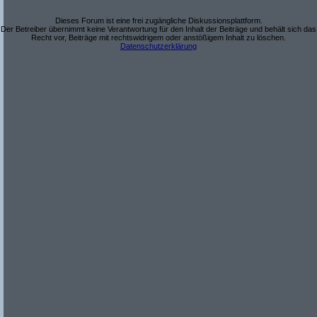
Dieses Forum ist eine frei zugängliche Diskussionsplattform.
Der Betreiber übernimmt keine Verantwortung für den Inhalt der Beiträge und behält sich das
Recht vor, Beiträge mit rechtswidrigem oder anstößigem Inhalt zu löschen.
Datenschutzerklärung