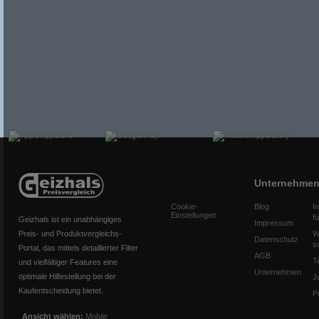
Unternehme
Cookie-
Blog
I
Einstellungen
f
Geizhals ist ein unabhängiges
Impressum
Preis- und Produktvergleichs-
W
Datenschutz
s
Portal, das mittels detaillierter Filter
AGB
T
und vielfältiger Features eine
Unternehmen
optimale Hilfestellung bei der
J
Kaufentscheidung bietet.
P
Ansicht wählen:
Mobile