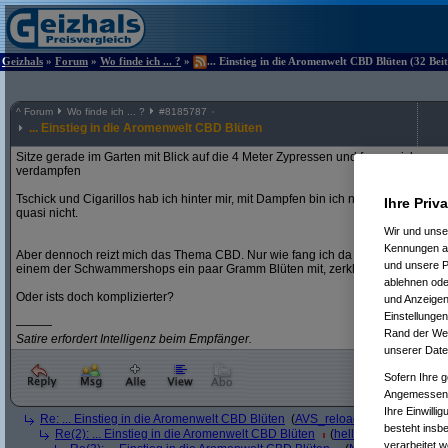
Geizhals
»
Forum
»
Wo finde ich ... ?
»
... Einstieg in die Aromenwelt CBD Blüten (32 Bei
^
Forum
Wo finde ich ... ?
#
8185787
... Einstieg in die Aromenwelt CBD Blüten
Sitze gerade im Garten mit Blick auf die 4 Meter Zypressen und frage mich, wa
verdampfen
Tschick und Cigarillos hab ich hinter mir, mit Dampfen bin ich nie so richtig wa
Ihre Priv
quasi nicht.
Wir und uns
Kennungen au
Aber dennoch reizt mich das Thema CBD. Nur wie fang ich da an? Bestell ich 
und unsere P
einem der Schwammershops ein paar Gramm Blüten mit, zerkleinern, einfüllen
ablehnen oder
Oder ists doch komplizierter?
und Anzeigen
Einstellungen
———
Rand der Webs
Satire erfordert Intelligenz beim Empfänger.
unserer Date
Sofern Ihre g
Angemessenhe
Ihre Einwilli
Re: ... Einstieg in die Aromenwelt CBD Blüten
(
AVS_reloaded
am 31.07.202
besteht insb
Re(2): ... Einstieg in die Aromenwelt CBD Blüten
(
hellbringer
am 31.07.
verarbeitet 