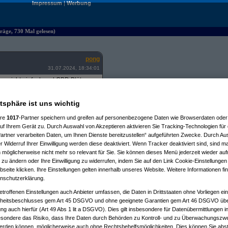
Impressum
|
Werbung
träge, 730 Mal gelesen)
pong
31.07.2024, 18:34:01
rum nicht einfach mal CBD Blüten
rm geworden, Alkohol gibts auch
atsphäre ist uns wichtig
ere
1017
-Partner speichern und greifen auf personenbezogene Daten wie Browserdaten oder 
f Ihrem Gerät zu. Durch Auswahl von Akzeptieren aktivieren Sie Tracking-Technologien für d
einfach eine S&B Crafty+ nehm aus
artner verarbeiten Daten, um Ihnen Dienste bereitzustellen“ aufgeführten Zwecke. Durch Aus
 und dann anziehen.
 Widerruf Ihrer Einwilligung werden diese deaktiviert. Wenn Tracker deaktiviert sind, sind m
 möglicherweise nicht mehr so relevant für Sie. Sie können dieses Menü jederzeit wieder auf
 zu ändern oder Ihre Einwilligung zu widerrufen, indem Sie auf den Link Cookie-Einstellunge
eite klicken. Ihre Einstellungen gelten innerhalb unseres Website. Weitere Informationen fin
nschutzerklärung.
etroffenen Einstellungen auch Anbieter umfassen, die Daten in Drittstaaten ohne Vorliegen ei
itsbeschlusses gem Art 45 DSGVO und ohne geeignete Garantien gem Art 46 DSGVO übermi
gung auch hierfür (Art 49 Abs 1 lit a DSGVO). Dies gilt insbesondere für Datenübermittlungen i
4, 19:02:52)
esondere das Risiko, dass Ihre Daten durch Behörden zu Kontroll- und zu Überwachungsz
2024, 19:24:49)
werden können, möglicherweise auch ohne Rechtsbehelfsmöglichkeiten. Dies können Sie abst