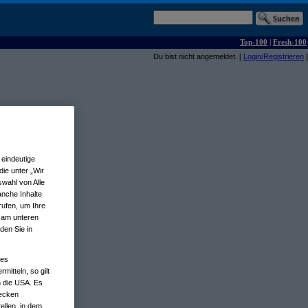
Top-100
|
Fresh-100
Du bist nicht angemeldet. [
Login/Registrieren
]
eindeutige
ie unter „Wir
wahl von Alle
anche Inhalte
rufen, um Ihre
n am unteren
den Sie in
nes
tteln, so gilt
n die USA. Es
wecken
ellen, in dem