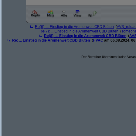
Re(6): ... Einstieg in die Aromenwelt CBD Blüten
(
AVS_reloa
Re(7): ... Einstieg in die Aromenwelt CBD Blüten
(
someone
Re(8): ... Einstieg in die Aromenwelt CBD Blüten
(
AVS
Re: ... Einstieg in die Aromenwelt CBD Blüten
(
HVAC
am 06.08.2024, 06
Der Betreiber übernimmt keine Verant