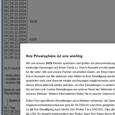
06 | 23.10.2024 |
07 | 24.10.2024 |
08 | 25.10.2024 |
09 | 26.10.2024 |
10 | 27.10.2024 |
11 | 28.10.2024 |
12 | 29.10.2024 | 4329
13 | 30.10.2024 |
14 | 31.10.2024 |
15 | 01.11.2024 |
16 | 02.11.2024 |
17 | 03.11.2024 | 4335
18 | 04.11.2024 |
19 | 05.11.2024 |
20 | 06.11.2024 |
21 | 07.11.2024 |
Ihre Privatsphäre ist uns wichtig
22 | 08.11.2024 | 4358
Wir und unsere
1019
-Partner speichern und greifen auf personenbezo
eindeutige Kennungen auf Ihrem Gerät zu. Durch Auswahl von Akzeptier
XLS nach MANUELLER Logik in Hilfsspalten
für die unter „Wir und unsere Partner verarbeiten Daten, um Ihnen Dien
- finde den nächsten Wert
Durch Auswahl von Alle ablehnen oder Widerruf Ihrer Einwilligung werde
- ermittle Anzahl Deltatage
deaktiviert sind, sind manche Inhalte und Anzeigen möglicherweise nicht
- rechne Delta-kWh / Anz Delta Days = gemittleter Wert, der je Tag zum Anfan
dieses Menü jederzeit wieder aufrufen, um Ihre Einstellungen zu ändern 
Sie auf den Link Cookie-Einstellungen am unteren Rand der Webseite kli
dann je vorhandenem Tages-Beginn-Stand das Delta addieren und hoffen, daß 
"Kontrollspalte" derselbe Wert rauskommt
unseres Website. Weitere Informationen finden Sie in unserer Datensch
| Spalte A | Spalte B | Spalte C | Spalte D
Sofern Ihre getroffenen Einstellungen auch Anbieter umfassen, die Daten
| | Tagesbeginn| | Tagesende
Angemessenheitsbeschlusses gem Art 45 DSGVO und ohne geeignete G
01 | Tag | Zähler/kWh | kWh/Tag | Kontrollspalte
so gilt Ihre Einwilligung auch hierfür (Art 49 Abs 1 lit a DSGVO). Dies gi
02 | 19.10.2024 | 4272 | 5,7 | 4277,7
die USA. Es besteht insbesondere das Risiko, dass Ihre Daten durch B