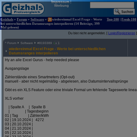
Impressum
|
Werbung
Geizhals
»
Forum
»
Software
»
wiedereinmal Excel Frage - Werte
Top-100
|
Fresh-100
bei unterschiedlichen Datumsranges interpolieren (14 Beiträge, 399
Mal gelesen)
Du bist nicht angemeldet. [
Login/Registrieren
]
^
Forum
Software
#
8193389
x 1
wiedereinmal Excel Frage - Werte bei unterschiedlichen
Datumsranges interpolieren
Hy an alle Excel Gurus - help needed please
Ausgangslage
Zählerstände eines Smartmeters (Opt-out)
manuell - aber nicht regelmäßig - abgelesen, also Datumsintervallsprünge
Gibt es ein XLS Feature oder eine triviale Formal um fehlende Tageswerte linear
XLS vorher
| Spalte A | Spalte B
| | Tagesbeginn
01 | Tag | Zähler/kWh
02 | 19.10.2024 | 4272
03 | 20.10.2024 |
04 | 21.10.2024 |
05 | 22.10.2024 |