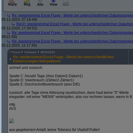
Re: wiedereinmal Excel Frage - Werte bei unterschiedlichen Datumsranges 
05.12.2024, 07:16:49)
Re(2): wiedereinmal Excel Frage - Werte bei unterschiedlichen Datumsr
05.12.2024, 17:34:52)
Re: wiedereinmal Excel Frage - Werte bei unterschiedlichen Datumsranges 
09:21:58)
Re: wiedereinmal Excel Frage - Werte bei unterschiedlichen Datumsranges 
05.12.2024, 11:17:49)
^
Forum
Software
#
8193443
Re: wiedereinmal Excel Frage - Werte bei unterschiedlichen
Datumsranges interpolieren
schnell und russisch:
Spalte C: Anzahl Tage (Also Datum2-Datum1)
Spalte D: Vwerbrauch (Zähler2-Zähler1)
Spalte E: Durchschnittsverbrauch (also D/E)
russisch: alle Tage ohne Ablesung rauslöschen, dann hast keine "0"-Werte
eleganter: mit einer "WENN" verknüpfen, also nur rechnen lassen, wenn in B a
mfg
AVS
aus gegebenem Anlaß: keine Toleranz für Vladolf Putler!