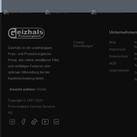
Unternehme
Cookie-
Blog
I
Einstellungen
f
Geizhals ist ein unabhängiges
Impressum
Preis- und Produktvergleichs-
W
Datenschutz
s
Portal, das mittels detaillierter Filter
AGB
T
und vielfältiger Features eine
Unternehmen
optimale Hilfestellung bei der
J
Kaufentscheidung bietet.
P
Ansicht wählen:
Mobile
Copyright © 1997-2026
Preisvergleich Internet Services
AG