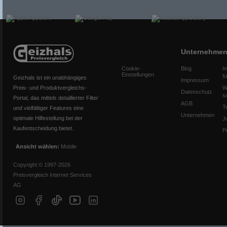
Unternehme
Cookie-
Blog
I
Einstellungen
f
Geizhals ist ein unabhängiges
Impressum
Preis- und Produktvergleichs-
W
Datenschutz
s
Portal, das mittels detaillierter Filter
AGB
T
und vielfältiger Features eine
Unternehmen
optimale Hilfestellung bei der
J
Kaufentscheidung bietet.
P
Ansicht wählen:
Mobile
Copyright © 1997-2026
Preisvergleich Internet Services
AG