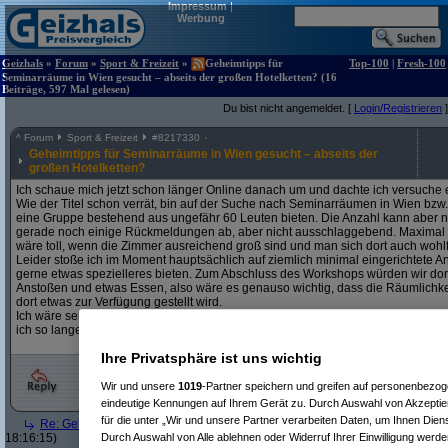
Impressum
|
Werbung
Geizhals
»
Forum
»
Sport & Freizeit
»
Geheimtipps für
Top-100
|
Fresh-100
Seminarräume in Wien gesucht – abseits der großen Hotelketten? (16
Beiträge, 597 Mal gelesen)
Du bist nicht angemeldet. [
Login/Registrieren
]
^
Forum
Sport & Freizeit
#
8217330
Geheimtipps für Seminarräume in Wien gesucht – abseits der
großen Hotelketten?
Ich schaue mich jetzt schon länger Online danach um und dachte ich versuche e
Wie der Titel schon verrät, bin auf der Suche nach Seminarräumen in Wien bzw. e
eine Gruppe bestehend aus ungefähr 60 Leuten bieten. Die Anzahl kann aber no
gerade noch einige Rückmeldungen ab, aber nicht ausschlaggebend. Maximal
wäre toll, wenn die Zimmer ausreichend groß sind und man sich dort auch wohl
Leider stoße ich im Moment hauptsächlich auf ziemlich minimal eingerichtete
gerne etwas spezielleres bieten. Zum Abschluss des Workshops würden wir do
Anstoßen und etwas Essen, also wäre es genauso wichtig, dass die Räumlichkei
dort etwas zur Verfügung gestellt wird.
Ich wäre sehr dankbar, wenn jemand seine Erfahrungen in dem Bereich teilen wü
ich so lange brauche um was zu finden.
Ihre Privatsphäre ist uns wichtig
Wir und unsere
1019
-Partner speichern und greifen auf personenbezo
eindeutige Kennungen auf Ihrem Gerät zu. Durch Auswahl von Akzeptier
für die unter „Wir und unsere Partner verarbeiten Daten, um Ihnen Dien
Re: Geheimtipps für Seminarräume in Wien gesucht – abseits der großen H
18:16:15)
Durch Auswahl von Alle ablehnen oder Widerruf Ihrer Einwilligung werde