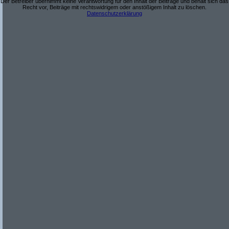
Der Betreiber übernimmt keine Verantwortung für den Inhalt der Beiträge und behält sich das
Recht vor, Beiträge mit rechtswidrigem oder anstößigem Inhalt zu löschen.
Datenschutzerklärung