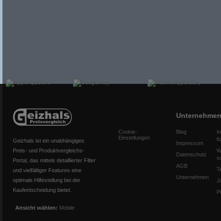
Unternehme
Cookie-
Blog
I
Einstellungen
f
Geizhals ist ein unabhängiges
Impressum
Preis- und Produktvergleichs-
W
Datenschutz
s
Portal, das mittels detaillierter Filter
AGB
T
und vielfältiger Features eine
Unternehmen
optimale Hilfestellung bei der
J
Kaufentscheidung bietet.
P
Ansicht wählen:
Mobile