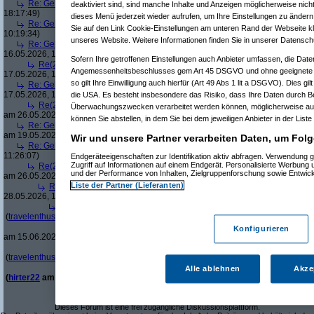
Re: Geheimtipps für Seminarräume in Wien gesucht – abseits der großen H
deaktiviert sind, sind manche Inhalte und Anzeigen möglicherweise nicht
18:17:49)
dieses Menü jederzeit wieder aufrufen, um Ihre Einstellungen zu ändern 
Re: Geheimtipps für Seminarräume in Wien gesucht – abseits der großen H
Sie auf den Link Cookie-Einstellungen am unteren Rand der Webseite kli
10:19:34)
unseres Website. Weitere Informationen finden Sie in unserer Datensch
Re: Geheimtipps für Seminarräume in Wien gesucht – abseits der großen H
16.05.2026, 13:07:54)
Sofern Ihre getroffenen Einstellungen auch Anbieter umfassen, die Daten
Re(2): Geheimtipps für Seminarräume in Wien gesucht – abseits der gro
Angemessenheitsbeschlusses gem Art 45 DSGVO und ohne geeignete G
17.05.2026, 17:47:19)
so gilt Ihre Einwilligung auch hierfür (Art 49 Abs 1 lit a DSGVO). Dies gi
Re: Geheimtipps für Seminarräume in Wien gesucht – abseits der großen H
17.05.2026, 16:38:56)
die USA. Es besteht insbesondere das Risiko, dass Ihre Daten durch B
Re(2): Geheimtipps für Seminarräume in Wien gesucht – abseits der gro
Überwachungszwecken verarbeitet werden können, möglicherweise auc
am 26.05.2026, 12:32:12)
können Sie abstellen, in dem Sie bei dem jeweiligen Anbieter in der Liste
Re: Geheimtipps für Seminarräume in Wien gesucht – abseits der großen H
am 19.05.2026, 15:52:06)
Wir und unsere Partner verarbeiten Daten, um Folg
Re: Geheimtipps für Seminarräume in Wien gesucht – abseits der großen H
11:26:07)
Endgeräteeigenschaften zur Identifikation aktiv abfragen. Verwendung 
Zugriff auf Informationen auf einem Endgerät. Personalisierte Werbung
Re(2): Geheimtipps für Seminarräume in Wien gesucht – abseits der gro
und der Performance von Inhalten, Zielgruppenforschung sowie Entwic
am 26.05.2026, 12:27:26)
Liste der Partner (Lieferanten)
Re(3): Geheimtipps für Seminarräume in Wien gesucht – abseits der 
28.05.2026, 10:31:48)
Re(4): Geheimtipps für Seminarräume in Wien gesucht – abseits d
(
travelenthusiast
am 01.06.2026, 18:09:31)
Re(5): Geheimtipps für Seminarräume in Wien gesucht – abseits
Konfigurieren
am 15.06.2026, 12:00:36)
Re(6): Geheimtipps für Seminarräume in Wien gesucht – abse
(
travelenthusiast
am 19.06.2026, 11:05:39)
Re(7): Geheimtipps für Seminarräume in Wien gesucht –
Alle ablehnen
Akze
(
hirter22
am 23.06.2026, 11:14:18)
Dieses Forum ist eine frei zugängliche Diskussionsplattform.