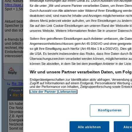
AAE Naturspot 2.0
eindeutige Kennungen auf Ihrem Gerät zu. Durch Auswahl von Akzeptier
https:/
/
aae.at/
blog/
stromtarif/
aae-natur-spot/
für die unter „Wir und unsere Partner verarbeiten Daten, um Ihnen Dien
Spot + 1,56 ct/kWh, Grundgebühr 2,16 Euro/Monat
Durch Auswahl von Alle ablehnen oder Widerruf Ihrer Einwilligung werde
deaktiviert sind, sind manche Inhalte und Anzeigen möglicherweise nicht
dieses Menü jederzeit wieder aufrufen, um Ihre Einstellungen zu ändern 
Aktuell beziehen wir bei AAE. Seit Mitte April nutzen wir im "Haupthaushalt" zu
Speicher (solarflow 2400 ac+). Der durchschnittliche Strompreis im Mai ging so 
Sie auf den Link Cookie-Einstellungen am unteren Rand der Webseite kli
und das schon länger vorhandene Balkonkraftwerk hat jetzt 100% Eigenverbr
unseres Website. Weitere Informationen finden Sie in unserer Datensch
Sofern Ihre getroffenen Einstellungen auch Anbieter umfassen, die Daten
e-friends bietet mit den optionalen Community-Strom-Features ein paar spannen
und örtlich selektiv von anderen E-Friends Teilnehmern zu beziehen. Ab wann 
Angemessenheitsbeschlusses gem Art 45 DSGVO und ohne geeignete G
rechnet, muss man individuell ansehen - zusätzliche Grundgebühr und jeweils 1
so gilt Ihre Einwilligung auch hierfür (Art 49 Abs 1 lit a DSGVO). Dies gi
Einliefernden und Beziehenden. Falls jemand schon e-friends Kunde ist, wär ic
die USA. Es besteht insbesondere das Risiko, dass Ihre Daten durch B
interessiert. Gern auch Kunden-werben-Kunden möglich, falls die Aktion noch gi
Überwachungszwecken verarbeitet werden können, möglicherweise auc
können Sie abstellen, in dem Sie bei dem jeweiligen Anbieter in der Liste
Wir und unsere Partner verarbeiten Daten, um Folg
Endgeräteeigenschaften zur Identifikation aktiv abfragen. Verwendung 
Zugriff auf Informationen auf einem Endgerät. Personalisierte Werbung
Re: Strom Anbieter mit Viertelstunden Spotmarkt Preisen
(
ApALex
am 24.06
und der Performance von Inhalten, Zielgruppenforschung sowie Entwic
^
Forum
Haushalt
#
8219067
Liste der Partner (Lieferanten)
Re: Strom Anbieter mit Viertelstunden Spotmarkt Preisen
Ich habe seit 2 Jahren Spotty. Leider auch Wien Energie.
Die Netzgebühren für Wien Energie betragen monatlich die Hälfte (und manc
Konfigurieren
Stromkosten.
Z.B. April 2026:
Energiekosten 35,45 Euro
Netzkosten 36,23 Euro
Alle ablehnen
Akze
Somit ist das Sparpotential sehr gering.