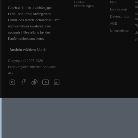
Cookie-
Blog
I
Einstellungen
f
Geizhals ist ein unabhängiges
Impressum
Preis- und Produktvergleichs-
W
Datenschutz
s
Portal, das mittels detaillierter Filter
AGB
T
und vielfältiger Features eine
Unternehmen
optimale Hilfestellung bei der
J
Kaufentscheidung bietet.
P
Ansicht wählen:
Mobile
Copyright © 1997-2026
Preisvergleich Internet Services
AG