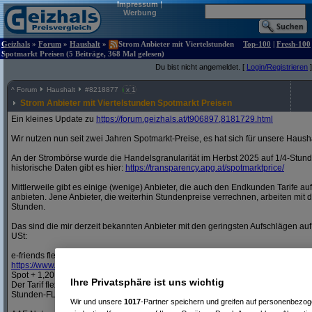
Impressum
|
Werbung
Geizhals
»
Forum
»
Haushalt
»
Strom Anbieter mit Viertelstunden
Top-100
|
Fresh-100
Spotmarkt Preisen (5 Beiträge, 368 Mal gelesen)
Du bist nicht angemeldet. [
Login/Registrieren
]
^
Forum
Haushalt
#
8218877
x 1
Strom Anbieter mit Viertelstunden Spotmarkt Preisen
Ein kleines Update zu
https:/
/
forum.geizhals.at/
t906897,8181729.html
Wir nutzen nun seit zwei Jahren Spotmarkt-Preise, es hat sich für unsere Haush
An der Strombörse wurde die Handelsgranularität im Herbst 2025 auf 1/4-Stund
historische Daten gibt es hier:
https:/
/
transparency.apg.at/
spotmarktprice/
Mittlerweile gibt es einige (wenige) Anbieter, die auch den Endkunden Tarife au
anbieten. Jene Anbieter, die weiterhin Stundenpreise verrechnen, arbeiten mit 
Stunden.
Das sind die mir derzeit bekannten Anbieter mit den geringsten Aufschlägen auf
USt:
e-friends flex15
https:/
/
www.efriends.at/
private/
signup/
?
source=E-Control&
tariffType=flex15
Spot + 1,20 ct/kWh, Grundgebühr 2,40 Euro/Monat
Ihre Privatsphäre ist uns wichtig
Der Tarif flex15 ist nur sichtbar, wenn man obigen Link vollständig aufruft. Ander
Stunden-FLEX Tarif angezeigt.
Wir und unsere
1017
-Partner speichern und greifen auf personenbezo