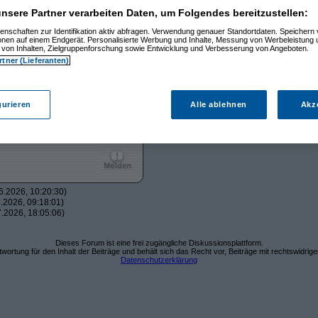
nsere Partner verarbeiten Daten, um Folgendes bereitzustellen:
enschaften zur Identifikation aktiv abfragen. Verwendung genauer Standortdaten. Speichern 
ionen auf einem Endgerät. Personalisierte Werbung und Inhalte, Messung von Werbeleistung 
sätzlich einen AC-gekoppelten
von Inhalten, Zielgruppenforschung sowie Entwicklung und Verbesserung von Angeboten.
gleich mal auf 1,37 ct/kWh runter
rtner (Lieferanten)
auch
de Möglichkeiten, Strom zeitlich
und in welchen Szenarien sich das
gurieren
Alle ablehnen
Akz
,2ct Ab- und Aufschlag für den
h sehr an eurer Erfahrung
lt.
.2026, 10:20:30)
.2026, 09:18:01)
.2026, 18:05:06)
Dieses Forum ist eine frei zugängliche Diskussionsplattform.
wortung für den Inhalt der Beiträge und behält sich das Recht vor, Beiträge mit rechtswidrig
Datenschutzerklärung