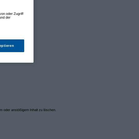
von oder Zugriff
und der
eptieren
em oder anstößigem Inhalt zu löschen.