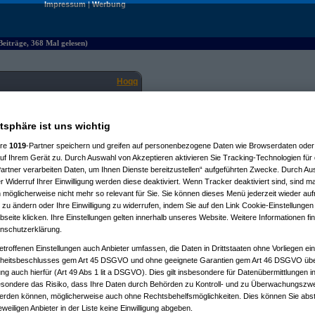
Impressum
|
Werbung
Beiträge, 368 Mal gelesen)
Hoqq
22.06.2026, 23:36:29
atsphäre ist uns wichtig
alte absolut bewährt.
ere
1019
-Partner speichern und greifen auf personenbezogene Daten wie Browserdaten oder 
enwerte umgestellt. Aktuelle und
f Ihrem Gerät zu. Durch Auswahl von Akzeptieren aktivieren Sie Tracking-Technologien für d
artner verarbeiten Daten, um Ihnen Dienste bereitzustellen“ aufgeführten Zwecke. Durch Aus
f Basis der 1/4-Stunden-Preise
 Widerruf Ihrer Einwilligung werden diese deaktiviert. Wenn Tracker deaktiviert sind, sind m
dem Durchschnittspreis der 4*1/4-
 möglicherweise nicht mehr so relevant für Sie. Sie können dieses Menü jederzeit wieder auf
 zu ändern oder Ihre Einwilligung zu widerrufen, indem Sie auf den Link Cookie-Einstellunge
eite klicken. Ihre Einstellungen gelten innerhalb unseres Website. Weitere Informationen fin
 den Börsenpreis, Preise inkl. 20 %
nschutzerklärung.
etroffenen Einstellungen auch Anbieter umfassen, die Daten in Drittstaaten ohne Vorliegen ei
itsbeschlusses gem Art 45 DSGVO und ohne geeignete Garantien gem Art 46 DSGVO übermi
gung auch hierfür (Art 49 Abs 1 lit a DSGVO). Dies gilt insbesondere für Datenübermittlungen i
nfalls wird der deutlich teurere
esondere das Risiko, dass Ihre Daten durch Behörden zu Kontroll- und zu Überwachungsz
werden können, möglicherweise auch ohne Rechtsbehelfsmöglichkeiten. Dies können Sie abst
eweiligen Anbieter in der Liste keine Einwilligung abgeben.