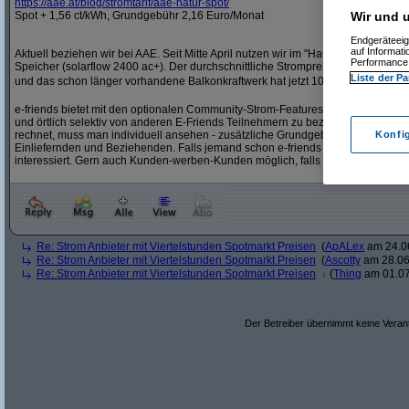
https:/
/
aae.at/
blog/
stromtarif/
aae-natur-spot/
Wir und u
Spot + 1,56 ct/kWh, Grundgebühr 2,16 Euro/Monat
Endgeräteeig
auf Informat
Aktuell beziehen wir bei AAE. Seit Mitte April nutzen wir im "Haupthaushalt" zu
Performance 
Speicher (solarflow 2400 ac+). Der durchschnittliche Strompreis im Mai ging so 
Liste der Pa
und das schon länger vorhandene Balkonkraftwerk hat jetzt 100% Eigenverbr
e-friends bietet mit den optionalen Community-Strom-Features ein paar spannen
und örtlich selektiv von anderen E-Friends Teilnehmern zu beziehen. Ab wann 
Konfi
rechnet, muss man individuell ansehen - zusätzliche Grundgebühr und jeweils 1
Einliefernden und Beziehenden. Falls jemand schon e-friends Kunde ist, wär ic
interessiert. Gern auch Kunden-werben-Kunden möglich, falls die Aktion noch gi
Re: Strom Anbieter mit Viertelstunden Spotmarkt Preisen
(
ApALex
am 24.06
Re: Strom Anbieter mit Viertelstunden Spotmarkt Preisen
(
Ascotty
am 28.06
Re: Strom Anbieter mit Viertelstunden Spotmarkt Preisen
(
Thing
am 01.07
Der Betreiber übernimmt keine Verant