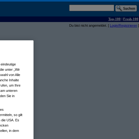
Top-100
|
Fresh-100
Du bist nicht angemeldet. [
Login/Registrieren
]
eindeutige
ie unter „Wir
wahl von Alle
anche Inhalte
rufen, um Ihre
n am unteren
den Sie in
nes
tteln, so gilt
n die USA. Es
wecken
ellen, in dem