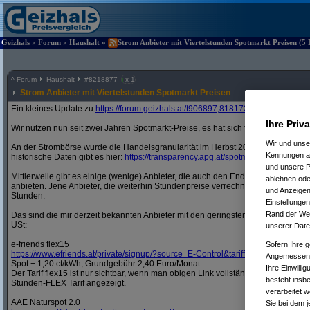
Geizhals
»
Forum
»
Haushalt
»
Strom Anbieter mit Viertelstunden Spotmarkt Preisen (5 
^
Forum
Haushalt
#
8218877
x 1
Strom Anbieter mit Viertelstunden Spotmarkt Preisen
Ein kleines Update zu
https:/
/
forum.geizhals.at/
t906897,8181729.html
Ihre Priv
Wir nutzen nun seit zwei Jahren Spotmarkt-Preise, es hat sich für unsere Haush
Wir und uns
An der Strombörse wurde die Handelsgranularität im Herbst 2025 auf 1/4-Stund
Kennungen au
historische Daten gibt es hier:
https:/
/
transparency.apg.at/
spotmarktprice/
und unsere P
Mittlerweile gibt es einige (wenige) Anbieter, die auch den Endkunden Tarife au
ablehnen oder
anbieten. Jene Anbieter, die weiterhin Stundenpreise verrechnen, arbeiten mit 
und Anzeigen
Stunden.
Einstellungen
Rand der Webs
Das sind die mir derzeit bekannten Anbieter mit den geringsten Aufschlägen auf
USt:
unserer Date
e-friends flex15
Sofern Ihre g
https:/
/
www.efriends.at/
private/
signup/
?
source=E-Control&
tariffType=flex15
Angemessenhe
Spot + 1,20 ct/kWh, Grundgebühr 2,40 Euro/Monat
Ihre Einwilli
Der Tarif flex15 ist nur sichtbar, wenn man obigen Link vollständig aufruft. Ander
besteht insb
Stunden-FLEX Tarif angezeigt.
verarbeitet 
AAE Naturspot 2.0
Sie bei dem j