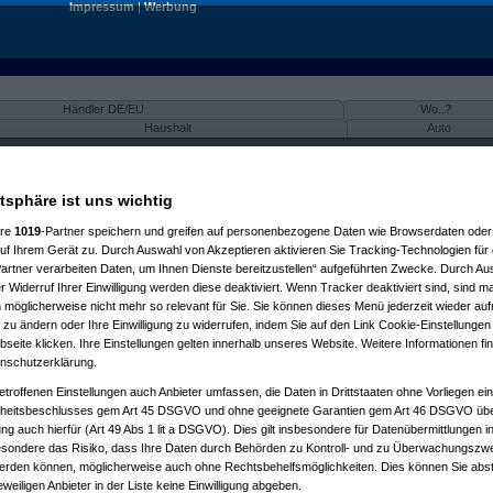
Impressum
|
Werbung
Händler DE/EU
Wo..?
Haushalt
Auto
atsphäre ist uns wichtig
ere
1019
-Partner speichern und greifen auf personenbezogene Daten wie Browserdaten oder 
f Ihrem Gerät zu. Durch Auswahl von Akzeptieren aktivieren Sie Tracking-Technologien für d
artner verarbeiten Daten, um Ihnen Dienste bereitzustellen“ aufgeführten Zwecke. Durch Aus
 Widerruf Ihrer Einwilligung werden diese deaktiviert. Wenn Tracker deaktiviert sind, sind m
 möglicherweise nicht mehr so relevant für Sie. Sie können dieses Menü jederzeit wieder auf
 zu ändern oder Ihre Einwilligung zu widerrufen, indem Sie auf den Link Cookie-Einstellunge
eite klicken. Ihre Einstellungen gelten innerhalb unseres Website. Weitere Informationen fin
nschutzerklärung.
etroffenen Einstellungen auch Anbieter umfassen, die Daten in Drittstaaten ohne Vorliegen ei
itsbeschlusses gem Art 45 DSGVO und ohne geeignete Garantien gem Art 46 DSGVO übermi
gung auch hierfür (Art 49 Abs 1 lit a DSGVO). Dies gilt insbesondere für Datenübermittlungen i
esondere das Risiko, dass Ihre Daten durch Behörden zu Kontroll- und zu Überwachungsz
werden können, möglicherweise auch ohne Rechtsbehelfsmöglichkeiten. Dies können Sie abst
eweiligen Anbieter in der Liste keine Einwilligung abgeben.