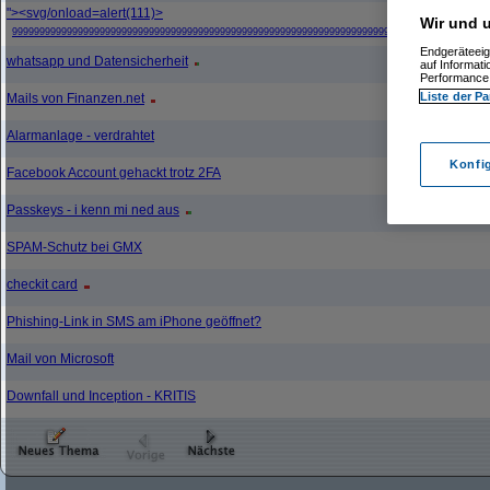
"><svg/onload=alert(111)>
Wir und u
999999999999999999999999999999999999999999999999999999999999999999999999999999999999999
Endgeräteeig
whatsapp und Datensicherheit
auf Informat
Performance 
Liste der Pa
Mails von Finanzen.net
Alarmanlage - verdrahtet
Konfi
Facebook Account gehackt trotz 2FA
Passkeys - i kenn mi ned aus
SPAM-Schutz bei GMX
checkit card
Phishing-Link in SMS am iPhone geöffnet?
Mail von Microsoft
Downfall und Inception - KRITIS