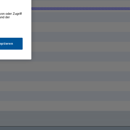
99999999999999999999999999999999999999999999999999999999999999999999999999999999999999999
von oder Zugriff
und der
eptieren