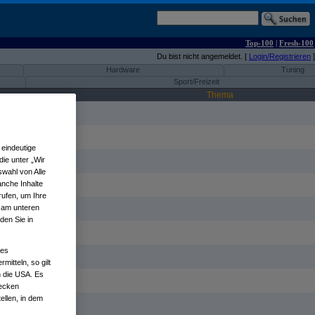
Top-100
|
Fresh-100
Du bist nicht angemeldet. [
Login/Registrieren
]
Hardware
Tuning
Sport/Freizeit
Thema
eindeutige
ie unter „Wir
wahl von Alle
anche Inhalte
rufen, um Ihre
n am unteren
den Sie in
nes
tteln, so gilt
n die USA. Es
wecken
ellen, in dem