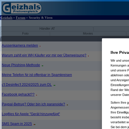
Geizhals
»
Forum
» Security & Viren
Händler AT
Foto
Movies
Aussenkamera melden
Ihre Priv
Warum zahlt ein WH Käufer vor mir per Überweisung?
Wir und uns
Neue Phishing-Methode
Kennungen au
und unsere P
Meine Telefon Nr ist offenbar in Spamkreisen
ablehnen oder
und Anzeigen
c't Desinfec't 2024/2025 zum DL
Einstellungen
Rand der Webs
Facebook gehackt??
unserer Date
Sofern Ihre g
Paypal-Betrug? Oder bin ich paranoide?
Angemessenhe
Ihre Einwilli
Logfiles für Apple "Gerät hinzugefügt"
besteht insb
verarbeitet 
SMS Spam in 2025
Sie bei dem j