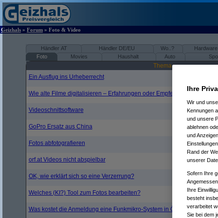
Geizhals
»
Forum
» Foto & Video
Händler AT
Händler DE/EU
Wo..?
Hardware
Foto
Movies
Haushalt
Auto
Spor
Thema
Ein Ausflug ins Urheberrecht
Ihre Priv
Wie alte Filme digitalisieren – Erfahrungen oder Empfehlungen?
Wir und uns
Videoschnittsoftware
Kennungen au
und unsere P
GoPro Ersatz aus China
ablehnen oder
und Anzeigen
Fotos abfotografieren
Einstellungen
Rand der Webs
orf.at Videos nicht abspielbar
unserer Date
Sofern Ihre g
OK, wie erklärt sich so eine Verzerrung?
Angemessenhe
Ihre Einwilli
Welches (KI?) Tool zum Fotos bearbeiten?
besteht insb
verarbeitet 
Was kostet die Anmeldung eine Funkmikro-System in Ö?
Sie bei dem j