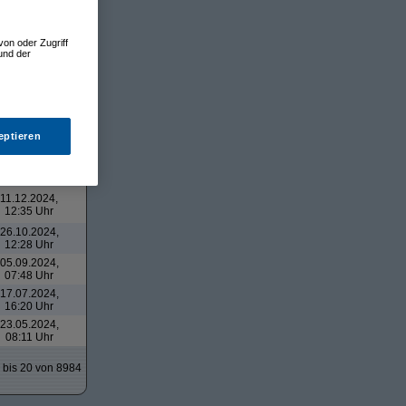
22.02.2025,
20:08 Uhr
22.02.2025,
von oder Zugriff
und der
15:41 Uhr
06.02.2025,
16:51 Uhr
29.01.2025,
21:38 Uhr
27.01.2025,
eptieren
18:55 Uhr
11.12.2024,
20:52 Uhr
11.12.2024,
12:35 Uhr
26.10.2024,
12:28 Uhr
05.09.2024,
07:48 Uhr
17.07.2024,
16:20 Uhr
23.05.2024,
08:11 Uhr
bis 20 von 8984