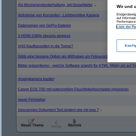
Als Wochenendunterhaltung, mit Gruselfaktor
Wir und u
Endgeräteeig
Aufnahme von Konzerten - Lichtsensitive Kamera
auf Informat
Performance 
Dateinamen von GoPro-Dateien
Liste der Pa
3 HDMI 1080p streams wireless
Konfi
VHS Kaufkassetten in die Tonne?
Gibts eine bessere Option als Willhaben um Fotoausrüstung zu verkauf
Bilder präsentieren - welche Software sowohl für HTML (Web) als auf 
Analogkamera kaufen
Canon EOS 70D mit potenziellem Feuchtigkeitsschaden reparieren
neuer Fernseher
Gescanntes Dokument Text ändern wie mit was ?