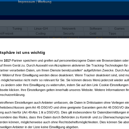
Impressum
|
Werbung
Tuning
Linux-GH
Netzwerk
Software
Games
t/Freizeit
Coding
Security
Geld
Tipps
Posts
Views
Seit
31.05.2026,
26
767
Der Reisende
15:27 Uhr
atsphäre ist uns wichtig
18.01.2026,
26
1106
TechnicallyRay923
15:41 Uhr
ere
1017
-Partner speichern und greifen auf personenbezogene Daten wie Browserdaten oder 
27.03.2026,
f Ihrem Gerät zu. Durch Auswahl von Akzeptieren aktivieren Sie Tracking-Technologien für d
6
654
ApALex
10:24 Uhr
artner verarbeiten Daten, um Ihnen Dienste bereitzustellen“ aufgeführten Zwecke. Durch Aus
20.07.2016,
 Widerruf Ihrer Einwilligung werden diese deaktiviert. Wenn Tracker deaktiviert sind, sind m
33
2295
wieselfried
14:01 Uhr
 möglicherweise nicht mehr so relevant für Sie. Sie können dieses Menü jederzeit wieder auf
30.01.2026,
 zu ändern oder Ihre Einwilligung zu widerrufen, indem Sie auf den Link Cookie-Einstellunge
18
785
jagabluat
00:02 Uhr
eite klicken. Ihre Einstellungen gelten innerhalb unseres Website. Weitere Informationen fin
14.08.2025,
nschutzerklärung.
5
644
Bansheeat
10:50 Uhr
etroffenen Einstellungen auch Anbieter umfassen, die Daten in Drittstaaten ohne Vorliegen ei
17.10.2025,
28
1353
Lazy Jones
00:55 Uhr
itsbeschlusses gem Art 45 DSGVO und ohne geeignete Garantien gem Art 46 DSGVO übermi
gung auch hierfür (Art 49 Abs 1 lit a DSGVO). Dies gilt insbesondere für Datenübermittlungen i
25.07.2025,
19
1080
playaz
13:23 Uhr
esondere das Risiko, dass Ihre Daten durch Behörden zu Kontroll- und zu Überwachungsz
werden können, möglicherweise auch ohne Rechtsbehelfsmöglichkeiten. Dies können Sie abst
26.02.2025,
18
1236
Zappa F.
11:56 Uhr
eweiligen Anbieter in der Liste keine Einwilligung abgeben.