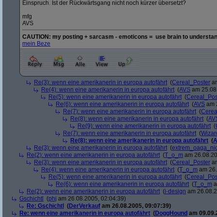
Einspruch. Ist der Rückwärtsgang nicht noch kürzer übersetzt?
mfg
AVS
CAUTION: my posting + sarcasm - emoticons = use brain to understan
mein Beze
Re(3): wenn eine amerikanerin in europa autofährt
(
Cereal_Poster
am
Re(4): wenn eine amerikanerin in europa autofährt
(
AVS
am 25.08.
Re(5): wenn eine amerikanerin in europa autofährt
(
Cereal_Pos
Re(6): wenn eine amerikanerin in europa autofährt
(
AVS
am 2
Re(7): wenn eine amerikanerin in europa autofährt
(
Cerea
Re(8): wenn eine amerikanerin in europa autofährt
(
AV
Re(9): wenn eine amerikanerin in europa autofährt
(
Re(7): wenn eine amerikanerin in europa autofährt
(
Wizar
Re(8): wenn eine amerikanerin in europa autofährt
(
A
Re(3): wenn eine amerikanerin in europa autofährt
(
extrem_oaga_ni
Re(2): wenn eine amerikanerin in europa autofährt
(
T_o_m
am 26.08.20
Re(3): wenn eine amerikanerin in europa autofährt
(
Cereal_Poster
am
Re(4): wenn eine amerikanerin in europa autofährt
(
T_o_m
am 26.
Re(5): wenn eine amerikanerin in europa autofährt
(
Cereal_Pos
Re(6): wenn eine amerikanerin in europa autofährt
(
T_o_m
a
Re(2): wenn eine amerikanerin in europa autofährt
(
i-design
am 26.08.2
Gschichtl
(
phj
am 26.08.2005, 02:04:39)
Re: Gschichtl
(
DerVerkauf
am 26.08.2005, 09:07:39)
Re: wenn eine amerikanerin in europa autofährt
(
DoggHound
am 09.09.2