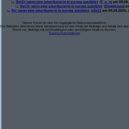
Re(2): wenn eine amerikanerin in europa autofährt
(
T_o_m
am 09.09.
Re(3): wenn eine amerikanerin in europa autofährt
(
DoggHound
am
Re: wenn eine amerikanerin in europa autofährt
(
ufo12
am 09.09.2005, 
Dieses Forum ist eine frei zugängliche Diskussionsplattform.
Der Betreiber übernimmt keine Verantwortung für den Inhalt der Beiträge und behält sich das
Recht vor, Beiträge mit rechtswidrigem oder anstößigem Inhalt zu löschen.
Datenschutzerklärung