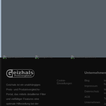
Unternehme
Cookie-
Blog
I
Einstellungen
f
Geizhals ist ein unabhängiges
Impressum
Preis- und Produktvergleichs-
W
Datenschutz
s
Portal, das mittels detaillierter Filter
AGB
T
und vielfältiger Features eine
Unternehmen
optimale Hilfestellung bei der
J