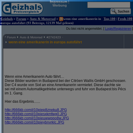
Impressum
|
Werbung
Geizhals
»
Forum
»
Auto & Motorrad
»
wenn eine amerikanerin in
Top-100
|
Fresh-100
europa autofährt (93 Beiträge, 12139 Mal gelesen)
Du bist nicht angemeldet. [
Login/Registrieren
]
^
Forum
Auto & Motorrad
#
2742423
wenn eine amerikanerin in europa autofährt
Wenn eine Amerikanerin Auto fährt....
Diese Bilder wurden in Budapest bei der Citröen Wallis GmbH geschossen.
Der C4 wurde von Sixt an eine Amerikanerin vermietet. Diese dachte sie
sei mit einem Automatikgetriebe unterwegs und fuhr von Budapest bis Pécs
im 1. Gang.
Hier das Ergebnis.......
http:/
/
666kb.com/
i/
10piep8zneku8.JPG
http:/
/
666kb.com/
i/
10piesxkmfwg0.JPG
http:/
/
666kb.com/
i/
10pieuwwppo8w.JPG
http:/
/
666kb.com/
i/
10pieybnvrklc.JPG