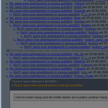
Re(6): wenn eine amerikanerin in europa autofährt
(
T_o_m
a
Re: wenn eine amerikanerin in europa autofährt
(
*dEmA*
am 25.08.2005, 
Re: wenn eine amerikanerin in europa autofährt
(
teleth
am 25.08.2005, 14:
Re: wenn eine amerikanerin in europa autofährt
(
Superflo
am 25.08.2005, 
Re(2): wenn eine amerikanerin in europa autofährt
(
T_o_m
am 25.08.20
Re: wenn eine amerikanerin in europa autofährt
(
Beta
am 25.08.2005, 15:
Re: wenn eine amerikanerin in europa autofährt
(
Sajhtam
am 25.08.2005, 
Re(2): wenn eine amerikanerin in europa autofährt
(
barbos
am 25.08.20
Re(3): wenn eine amerikanerin in europa autofährt
(
Sajhtam
am 25.08
Re(4): wenn eine amerikanerin in europa autofährt
(
barbos
am 25.
Re(5): wenn eine amerikanerin in europa autofährt
(
Sajhtam
am 
Re(3): wenn eine amerikanerin in europa autofährt
(
extrem_oaga_ni
Re(4): wenn eine amerikanerin in europa autofährt
(
barbos
am 25.
Re(5): wenn eine amerikanerin in europa autofährt
(
extrem_oa
Vom Autor zurückgezogen oder Autor hat seine Registrierung nicht bestätig
Re: wenn eine amerikanerin in europa autofährt
(
mb_82
am 25.08.2005, 1
Re(2): wenn eine amerikanerin in europa autofährt
(
T_o_m
am 25.08.20
Re: wenn eine amerikanerin in europa autofährt
(
MidiFan
am 25.08.2005, 
Re(2): wenn eine amerikanerin in europa autofährt
(
i-design
am 25.08.2
Re: wenn eine amerikanerin in europa autofährt
(
i-design
am 25.08.2005, 
Re(2): wenn eine amerikanerin in europa autofährt
(
nico
am 25.08.2005,
Re: wenn eine amerikanerin in europa autofährt
(
Cereal_Poster
am 25.08.
^
Forum
Auto & Motorrad
#
2744870
Re(2): wenn eine amerikanerin in europa autofährt
Und im ersten Gang sind die Kräfte stärker als in jedem anderen Gang.