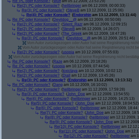
Re: PC oder Konsole?
(
Wuff
am 05.12.2009, 23:53:29)
Re(2): PC oder Konsole?
(
hellbringer
am 06.12.2009, 00:00:33)
Re(3): PC oder Konsole?
(
SteveB
am 13.12.2009, 11:25:06)
Re(4): PC oder Konsole?
(
Endorphin
am 13.12.2009, 13:11:44)
Re: PC oder Konsole?
(
Devildog__@
am 06.12.2009, 00:50:08)
Re(2): PC oder Konsole?
(
Silent_Razr
am 06.12.2009, 12:09:15)
Re(2): PC oder Konsole?
(
SteveB
am 06.12.2009, 14:26:07)
Re(2): PC oder Konsole?
(
The_Greek
am 06.12.2009, 18:47:28)
Re(3): PC oder Konsole?
(
Devildog__@
am 06.12.2009, 20:51:46)
Vom Autor zurückgezogen oder Autor hat seine Registrierung nicht 
Vom Autor zurückgezogen oder Autor hat seine Registrierung nicht bes
Re(2): PC oder Konsole?
(
usopia
am 10.12.2009, 07:55:03)
Vom Autor zurückgezogen oder Autor hat seine Registrierung nicht bestätig
Re: PC oder Konsole?
(
Raze
am 06.12.2009, 20:18:26)
Re: PC oder Konsole?
(
usopia
am 10.12.2009, 07:44:54)
Re(2): PC oder Konsole?
(
toxictaya
am 10.12.2009, 10:02:12)
Re(2): PC oder Konsole?
(
Diall
am 12.12.2009, 13:45:26)
Re(3): PC oder Konsole?
(
Endorphin
am 13.12.2009, 13:13:32)
Re: PC oder Konsole?
(
Dang
am 10.12.2009, 16:10:02)
Re(2): PC oder Konsole?
(
hellbringer
am 11.12.2009, 17:59:28)
Re(3): PC oder Konsole?
(
John_Doe
am 12.12.2009, 13:54:55)
Re(4): PC oder Konsole?
(
hellbringer
am 12.12.2009, 14:25:13)
Re(5): PC oder Konsole?
(
John_Doe
am 12.12.2009, 18:04:52)
Re(6): PC oder Konsole?
(
hellbringer
am 12.12.2009, 18:44:
Re(7): PC oder Konsole?
(
John_Doe
am 12.12.2009, 18:5
Re(8): PC oder Konsole?
(
hellbringer
am 12.12.2009, 1
Re(9): PC oder Konsole?
(
John_Doe
am 12.12.2009,
Re(10): PC oder Konsole?
(
hellbringer
am 12.12.2
Re(11): PC oder Konsole?
(
John_Doe
am 12.12
Re(12): PC oder Konsole?
(
hellbringer
am 12