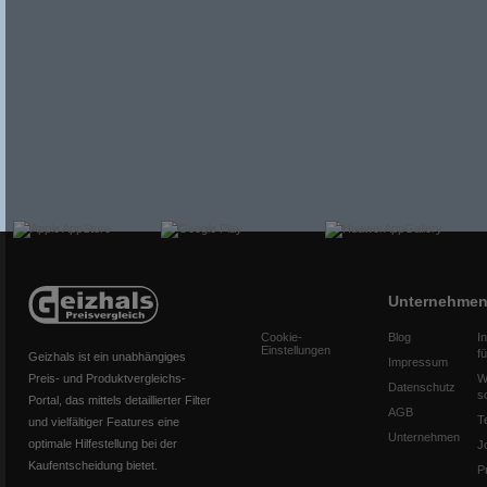
Unternehme
Cookie-
Blog
I
Einstellungen
f
Geizhals ist ein unabhängiges
Impressum
Preis- und Produktvergleichs-
W
Datenschutz
s
Portal, das mittels detaillierter Filter
AGB
T
und vielfältiger Features eine
Unternehmen
optimale Hilfestellung bei der
J
Kaufentscheidung bietet.
P