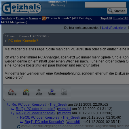
Impressum
|
Werbung
Geizhals
»
Forum
»
Games
»
PC oder Konsole? (469 Beiträge,
Top-100
|
Fresh-100
14241 Mal gelesen)
Du bist nicht angemeldet. [
Login/Registrieren
]
^
Forum
Games
#
5779568
PC oder Konsole?
Mal wieder die alte Frage. Sollte man den PC aufrüsten oder sich einfach eine
Ich war bisher immer PC Anhänger, aber jetzt wo immer mehr Spiele für die Kons
werden denke ich ernsthaft über einen Wechsel nach. Für einen ordentlichen 
eine Konsole kostet nur ein paar hundert und reicht für Jahre.
Mir gehts hier weniger um eine Kaufempfehlung, sondern eher um die Diskussio
Konsolero?
Re: PC oder Konsole?
(
The_Greek
am 29.11.2009, 22:36:52)
Re(2): PC oder Konsole?
(
wurschti
am 01.12.2009, 01:31:12)
Re(2): PC oder Konsole?
(
wurschti
am 01.12.2009, 01:32:06)
Re(3): PC oder Konsole?
(
The_Greek
am 01.12.2009, 02:30:46)
Re(4): PC oder Konsole?
(
wurschti
am 01.12.2009, 02:35:11)
Vom Autor zurückgezogen oder Autor hat seine Registrierung nicht bes