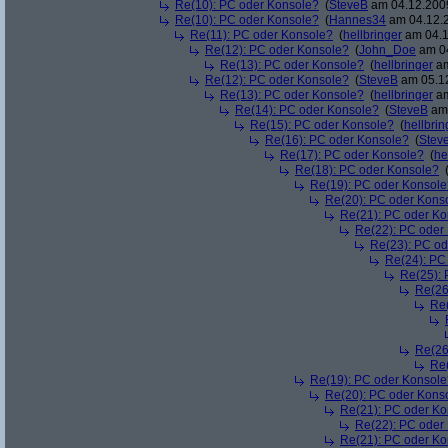
Re(10): PC oder Konsole?
(
SteveB
am 04.12.2009
Re(10): PC oder Konsole?
(
Hannes34
am 04.12.2
Re(11): PC oder Konsole?
(
hellbringer
am 04.1
Re(12): PC oder Konsole?
(
John_Doe
am 04
Re(13): PC oder Konsole?
(
hellbringer
am
Re(12): PC oder Konsole?
(
SteveB
am 05.12
Re(13): PC oder Konsole?
(
hellbringer
am
Re(14): PC oder Konsole?
(
SteveB
am 
Re(15): PC oder Konsole?
(
hellbrin
Re(16): PC oder Konsole?
(
Stev
Re(17): PC oder Konsole?
(
he
Re(18): PC oder Konsole?
Re(19): PC oder Konsole
Re(20): PC oder Kons
Re(21): PC oder Ko
Re(22): PC oder
Re(23): PC od
Re(24): PC
Re(25): 
Re(26
Re(
Re(26
Re(
Re(19): PC oder Konsole
Re(20): PC oder Kons
Re(21): PC oder Ko
Re(22): PC oder
Re(21): PC oder Ko