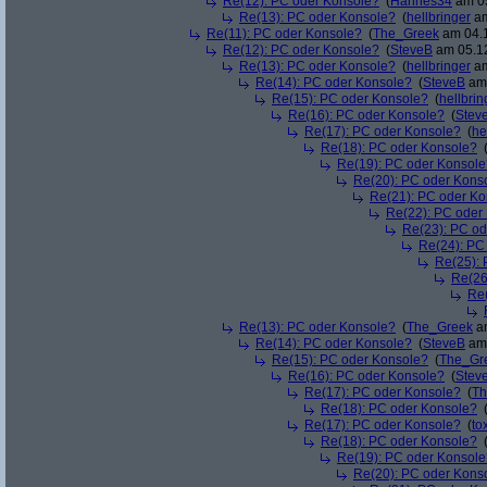
Re(12): PC oder Konsole?
(
Hannes34
am 05
Re(13): PC oder Konsole?
(
hellbringer
am
Re(11): PC oder Konsole?
(
The_Greek
am 04.1
Re(12): PC oder Konsole?
(
SteveB
am 05.12
Re(13): PC oder Konsole?
(
hellbringer
am
Re(14): PC oder Konsole?
(
SteveB
am 
Re(15): PC oder Konsole?
(
hellbrin
Re(16): PC oder Konsole?
(
Stev
Re(17): PC oder Konsole?
(
he
Re(18): PC oder Konsole?
Re(19): PC oder Konsole
Re(20): PC oder Kons
Re(21): PC oder Ko
Re(22): PC oder
Re(23): PC od
Re(24): PC
Re(25): 
Re(26
Re(
Re(13): PC oder Konsole?
(
The_Greek
am
Re(14): PC oder Konsole?
(
SteveB
am 
Re(15): PC oder Konsole?
(
The_Gr
Re(16): PC oder Konsole?
(
Stev
Re(17): PC oder Konsole?
(
Th
Re(18): PC oder Konsole?
Re(17): PC oder Konsole?
(
to
Re(18): PC oder Konsole?
Re(19): PC oder Konsole
Re(20): PC oder Kons