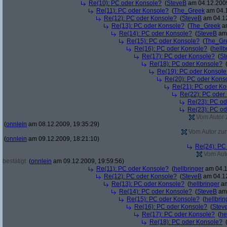
Re(10): PC oder Konsole?
(
SteveB
am 04.12.2009
Re(11): PC oder Konsole?
(
The_Greek
am 04.1
Re(12): PC oder Konsole?
(
SteveB
am 04.12
Re(13): PC oder Konsole?
(
The_Greek
am
Re(14): PC oder Konsole?
(
SteveB
am 
Re(15): PC oder Konsole?
(
The_Gr
Re(16): PC oder Konsole?
(
hellb
Re(17): PC oder Konsole?
(
St
Re(18): PC oder Konsole?
Re(19): PC oder Konsole
Re(20): PC oder Kons
Re(21): PC oder Ko
Re(22): PC oder
Re(23): PC od
Re(23): PC od
Vom Autor z
(
onnlein
am 08.12.2009, 19:35:29)
Vom Autor zurü
(
onnlein
am 09.12.2009, 18:21:10)
Re(24): PC
Vom Auto
bestätigt
(
onnlein
am 09.12.2009, 19:59:56)
Re(11): PC oder Konsole?
(
hellbringer
am 04.1
Re(12): PC oder Konsole?
(
SteveB
am 04.12
Re(13): PC oder Konsole?
(
hellbringer
am
Re(14): PC oder Konsole?
(
SteveB
am 
Re(15): PC oder Konsole?
(
hellbrin
Re(16): PC oder Konsole?
(
Stev
Re(17): PC oder Konsole?
(
he
Re(18): PC oder Konsole?