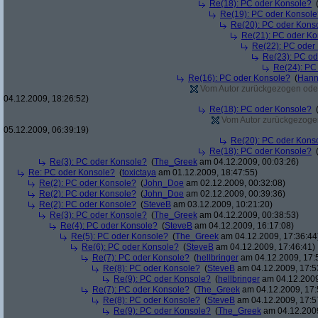
Re(18): PC oder Konsole?
Re(19): PC oder Konsole
Re(20): PC oder Kons
Re(21): PC oder Ko
Re(22): PC oder
Re(23): PC od
Re(24): PC
Re(16): PC oder Konsole?
(
Hann
Vom Autor zurückgezogen oder A
04.12.2009, 18:26:52)
Re(18): PC oder Konsole?
Vom Autor zurückgezogen 
05.12.2009, 06:39:19)
Re(20): PC oder Kons
Re(18): PC oder Konsole?
Re(3): PC oder Konsole?
(
The_Greek
am 04.12.2009, 00:03:26)
Re: PC oder Konsole?
(
toxictaya
am 01.12.2009, 18:47:55)
Re(2): PC oder Konsole?
(
John_Doe
am 02.12.2009, 00:32:08)
Re(2): PC oder Konsole?
(
John_Doe
am 02.12.2009, 00:39:36)
Re(2): PC oder Konsole?
(
SteveB
am 03.12.2009, 10:21:20)
Re(3): PC oder Konsole?
(
The_Greek
am 04.12.2009, 00:38:53)
Re(4): PC oder Konsole?
(
SteveB
am 04.12.2009, 16:17:08)
Re(5): PC oder Konsole?
(
The_Greek
am 04.12.2009, 17:36:44
Re(6): PC oder Konsole?
(
SteveB
am 04.12.2009, 17:46:41)
Re(7): PC oder Konsole?
(
hellbringer
am 04.12.2009, 17:
Re(8): PC oder Konsole?
(
SteveB
am 04.12.2009, 17:5
Re(9): PC oder Konsole?
(
hellbringer
am 04.12.2009
Re(7): PC oder Konsole?
(
The_Greek
am 04.12.2009, 17:
Re(8): PC oder Konsole?
(
SteveB
am 04.12.2009, 17:5
Re(9): PC oder Konsole?
(
The_Greek
am 04.12.2009