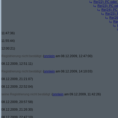
Re(22): PC oder
Re(23): PC od
Re(24): PC
Re(25): 
Re(26
Re(
11:47:36)
11:55:44)
12:00:21)
Registrierung nicht bestätigt
(
onnlein
am 08.12.2009, 12:47:00)
08.12.2009, 12:51:11)
Registrierung nicht bestätigt
(
onnlein
am 08.12.2009, 14:10:03)
08.12.2009, 21:21:07)
08.12.2009, 22:52:04)
seine Registrierung nicht bestätigt
(
onnlein
am 09.12.2009, 11:42:26)
08.12.2009, 20:57:58)
08.12.2009, 21:26:30)
08.12.2009, 22:47:10)