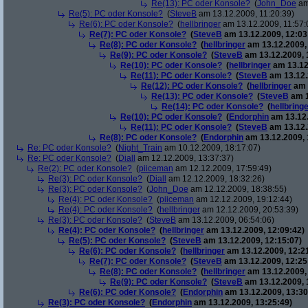
Re(13): PC oder Konsole?
(
John_Doe
am
Re(5): PC oder Konsole?
(
SteveB
am 13.12.2009, 11:20:39)
Re(6): PC oder Konsole?
(
hellbringer
am 13.12.2009, 11:57:
Re(7): PC oder Konsole?
(
SteveB
am 13.12.2009, 12:03
Re(8): PC oder Konsole?
(
hellbringer
am 13.12.2009,
Re(9): PC oder Konsole?
(
SteveB
am 13.12.2009, 
Re(10): PC oder Konsole?
(
hellbringer
am 13.12
Re(11): PC oder Konsole?
(
SteveB
am 13.12.
Re(12): PC oder Konsole?
(
hellbringer
am 
Re(13): PC oder Konsole?
(
SteveB
am 1
Re(14): PC oder Konsole?
(
hellbring
Re(10): PC oder Konsole?
(
Endorphin
am 13.12.
Re(11): PC oder Konsole?
(
SteveB
am 13.12.
Re(8): PC oder Konsole?
(
Endorphin
am 13.12.2009, 
Re: PC oder Konsole?
(
Night_Train
am 10.12.2009, 18:17:07)
Re: PC oder Konsole?
(
Diall
am 12.12.2009, 13:37:37)
Re(2): PC oder Konsole?
(
piiceman
am 12.12.2009, 17:59:49)
Re(3): PC oder Konsole?
(
Diall
am 12.12.2009, 18:32:26)
Re(3): PC oder Konsole?
(
John_Doe
am 12.12.2009, 18:38:55)
Re(4): PC oder Konsole?
(
piiceman
am 12.12.2009, 19:12:44)
Re(4): PC oder Konsole?
(
hellbringer
am 12.12.2009, 20:53:39)
Re(3): PC oder Konsole?
(
SteveB
am 13.12.2009, 06:54:06)
Re(4): PC oder Konsole?
(
hellbringer
am 13.12.2009, 12:09:42)
Re(5): PC oder Konsole?
(
SteveB
am 13.12.2009, 12:15:07)
Re(6): PC oder Konsole?
(
hellbringer
am 13.12.2009, 12:2
Re(7): PC oder Konsole?
(
SteveB
am 13.12.2009, 12:25
Re(8): PC oder Konsole?
(
hellbringer
am 13.12.2009,
Re(9): PC oder Konsole?
(
SteveB
am 13.12.2009, 
Re(6): PC oder Konsole?
(
Endorphin
am 13.12.2009, 13:30
Re(3): PC oder Konsole?
(
Endorphin
am 13.12.2009, 13:25:49)